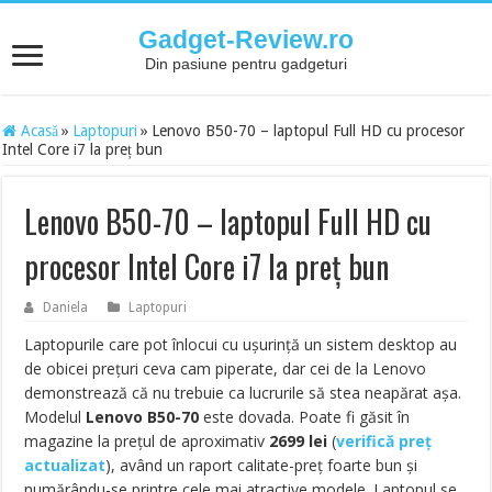
Gadget-Review.ro
Din pasiune pentru gadgeturi
Acasă
»
Laptopuri
»
Lenovo B50-70 – laptopul Full HD cu procesor
Intel Core i7 la preț bun
Lenovo B50-70 – laptopul Full HD cu
procesor Intel Core i7 la preț bun
Daniela
Laptopuri
Laptopurile care pot înlocui cu ușurință un sistem desktop au
de obicei prețuri ceva cam piperate, dar cei de la Lenovo
demonstrează că nu trebuie ca lucrurile să stea neapărat așa.
Modelul
Lenovo B50-70
este dovada. Poate fi găsit în
magazine la prețul de aproximativ
2699
lei
(
verifică preț
actualizat
), având un raport calitate-preț foarte bun și
numărându-se printre cele mai atractive modele. Laptopul se