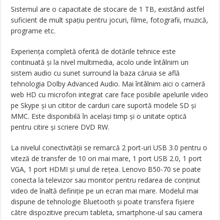
Sistemul are o capacitate de stocare de 1 TB, existând astfel
suficient de mult spațiu pentru jocuri, filme, fotografii, muzică,
programe etc.
Experiența completă oferită de dotările tehnice este
continuată și la nivel multimedia, acolo unde întâlnim un
sistem audio cu sunet surround la baza căruia se află
tehnologia Dolby Advanced Audio. Mai întâlnim aici o cameră
web HD cu microfon integrat care face posibile apelurile video
pe Skype și un cititor de carduri care suportă modele SD și
MMC. Este disponibilă în același timp și o unitate optică
pentru citire și scriere DVD RW.
La nivelul conectivității se remarcă 2 port-uri USB 3.0 pentru o
viteză de transfer de 10 ori mai mare, 1 port USB 2.0, 1 port
VGA, 1 port HDMI și unul de rețea. Lenovo B50-70 se poate
conecta la televizor sau monitor pentru redarea de conținut
video de înaltă definiție pe un ecran mai mare. Modelul mai
dispune de tehnologie Bluetooth și poate transfera fișiere
către dispozitive precum tableta, smartphone-ul sau camera