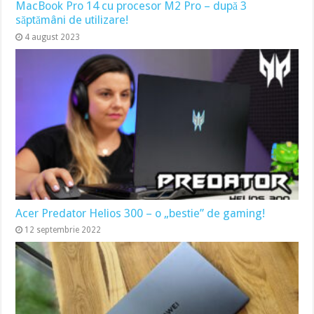
MacBook Pro 14 cu procesor M2 Pro – după 3
săptămâni de utilizare!
4 august 2023
Acer Predator Helios 300 – o „bestie” de gaming!
12 septembrie 2022