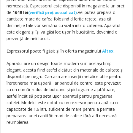
nemțească. Espressorul este disponibil în magazine la un preț
de
1649 lei
t
)
.Vei putea prepara o
(
verifică preț actualiza
cantitate mare de cafea folosind diferite rețete, așa că
diminețile tale vor semăna cu vizita într-o cafenea. Aparatul
este elegant și își va găsi loc ușor în bucătărie, devenind o
prezență de neînlocuit.
Espressorul poate fi găsit și în oferta magazinului
Altex.
Aparatul are un design foarte modern și în același timp
elegant, acesta fiind astfel alcătuit din materiale de calitate și
disponibil pe negru. Carcasa are inserții metalice utile pentru
întreținerea mai ușoară, iar panoul de control este prevăzut
cu un număr redus de butoane și pictograme ajutătoare,
astfel încât să poți seta ușor aparatul pentru pregătirea
cafelei. Modelul este dotat cu un rezervor pentru apă cu o
capacitate de 1.6 litri, suficient de mare pentru a permite
prepararea unei cantități mari de cafele fără a fi necesară
reumplerea.