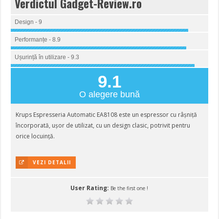
Verdictul Gadget-Review.ro
Design - 9
Performanțe - 8.9
Ușurință în utilizare - 9.3
9.1
O alegere bună
Krups Espresseria Automatic EA8108 este un espressor cu râșniță
încorporată, ușor de utilizat, cu un design clasic, potrivit pentru
orice locuință.
VEZI DETALII
User Rating:
Be the first one !