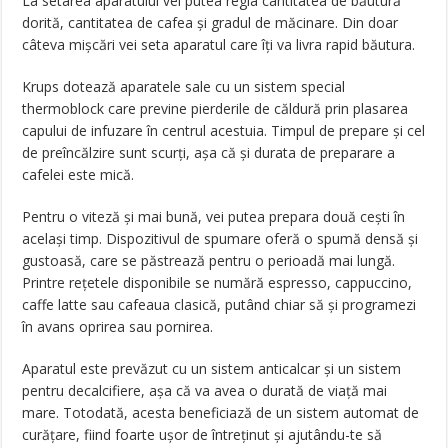
La setarea aparatului vei putea regla cantitatea de băutură
dorită, cantitatea de cafea și gradul de măcinare. Din doar
câteva mișcări vei seta aparatul care îți va livra rapid băutura.
Krups dotează aparatele sale cu un sistem special
thermoblock care previne pierderile de căldură prin plasarea
capului de infuzare în centrul acestuia. Timpul de prepare și cel
de preîncălzire sunt scurți, așa că și durata de preparare a
cafelei este mică.
Pentru o viteză și mai bună, vei putea prepara două cești în
același timp. Dispozitivul de spumare oferă o spumă densă și
gustoasă, care se păstrează pentru o perioadă mai lungă.
Printre rețetele disponibile se numără espresso, cappuccino,
caffe latte sau cafeaua clasică, putând chiar să și programezi
în avans oprirea sau pornirea.
Aparatul este prevăzut cu un sistem anticalcar și un sistem
pentru decalcifiere, așa că va avea o durată de viață mai
mare. Totodată, acesta beneficiază de un sistem automat de
curățare, fiind foarte ușor de întreținut și ajutându-te să