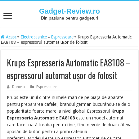
Gadget-Review.ro
Din pasiune pentru gadgeturi
Acasă
»
Electrocasnice
»
Espressoare
»
Krups Espresseria Automatic
EA8108 – espressorul automat ușor de folosit
Krups Espresseria Automatic EA8108 –
espressorul automat ușor de folosit
Daniela
Espressoare
Krups este unul dintre numele mari de pe piața de aparate
pentru prepararea cafelei, brandul german bucurându-se de o
popularitate foarte mare la nivel global. Espressorul
Krups
Espresseria Automatic EA8108
este un model automat
care face toată treaba pentru tine, fiind nevoie de doar câteva
apăsări de buton pentru a primi cafeaua
preferată. Modelul este un espressor automat de calitate