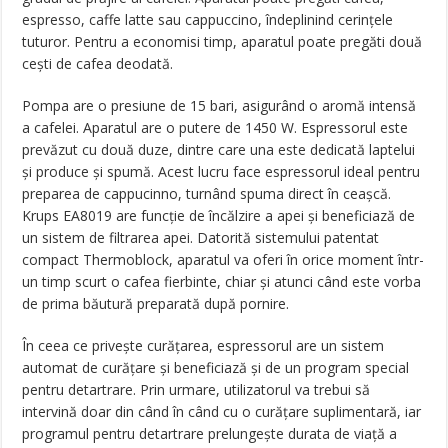
espresso, caffe latte sau cappuccino, îndeplinind cerințele
tuturor. Pentru a economisi timp, aparatul poate pregăti două
cești de cafea deodată.
Pompa are o presiune de 15 bari, asigurând o aromă intensă
a cafelei. Aparatul are o putere de 1450 W. Espressorul este
prevăzut cu două duze, dintre care una este dedicată laptelui
și produce și spumă. Acest lucru face espressorul ideal pentru
preparea de cappucinno, turnând spuma direct în ceașcă.
Krups EA8019 are funcție de încălzire a apei și beneficiază de
un sistem de filtrarea apei. Datorită sistemului patentat
compact Thermoblock, aparatul va oferi în orice moment într-
un timp scurt o cafea fierbinte, chiar și atunci când este vorba
de prima băutură preparată după pornire.
În ceea ce privește curățarea, espressorul are un sistem
automat de curățare și beneficiază și de un program special
pentru detartrare. Prin urmare, utilizatorul va trebui să
intervină doar din când în când cu o curățare suplimentară, iar
programul pentru detartrare prelungește durata de viață a