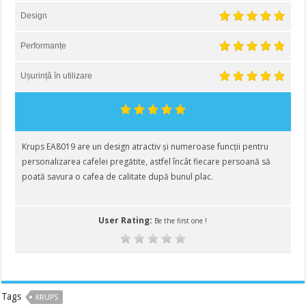
Design
Performanțe
Ușurință în utilizare
Krups EA8019 are un design atractiv și numeroase funcții pentru
personalizarea cafelei pregătite, astfel încât fiecare persoană să
poată savura o cafea de calitate după bunul plac.
User Rating:
Be the first one !
Tags
KRUPS