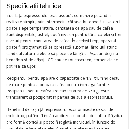
Specificații tehnice
Interfața espressorului este ușoară, comenzile putând fi
realizate simplu, prin intermediul câtorva butoane. Utilizatorul
poate alege temperatura, cantitatea de apă sau de cafea.
Sunt disponibile, astfel, două niveluri pentru tăria cafelei și trei
niveluri pentru cantitatea de cafea. În același timp, aparatul
poate fi programat să se oprească automat, fiind util atunci
când utilizatorul trebuie să plece de lângă el. Așadar, deși nu
beneficiază de afișaj LCD sau de touchscreen, comenzile se
pot realiza ușor.
Recipientul pentru apă are o capacitate de 1.8 litri, fiind destul
de mare pentru a prepara cafea pentru întreaga familie.
Recipientul pentru cafea are capacitatea de 250 g, este
transparent și poziționat în partea de sus a espressorului.
Benefiind de râșniță, espressorul economisește destul de
mult timp, putând fi încărcat direct cu boabe de cafea. Râșnița
are formă conică și poate fi reglată individual, în funcție de
gradul de prăjire al cafelei. Aparatul poate pregăti cafea,