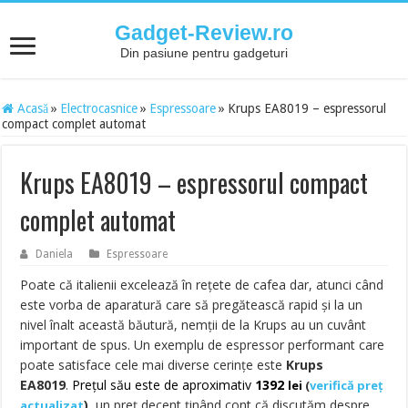
Gadget-Review.ro
Din pasiune pentru gadgeturi
Acasă
»
Electrocasnice
»
Espressoare
»
Krups EA8019 – espressorul
compact complet automat
Krups EA8019 – espressorul compact
complet automat
Daniela
Espressoare
Poate că italienii excelează în rețete de cafea dar, atunci când
este vorba de aparatură care să pregătească rapid și la un
nivel înalt această băutură, nemții de la Krups au un cuvânt
important de spus. Un exemplu de espressor performant care
poate satisface cele mai diverse cerințe este
Krups
EA8019
.
Prețul său este de aproximativ
1392
lei
(
verifică preț
),
un preț decent ținând cont că discutăm despre
actualizat