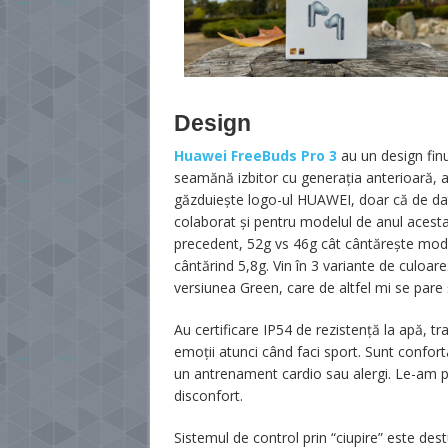
Design
Huawei FreeBuds Pro 3
au un design finu
seamănă izbitor cu generația anterioară, a
găzduiește logo-ul HUAWEI, doar că de dat
colaborat și pentru modelul de anul acesta
precedent, 52g vs 46g cât cântărește model
cântărind 5,8g. Vin în 3 variante de culoare
versiunea Green, care de altfel mi se pare
Au certificare IP54 de rezistență la apă, tr
emoții atunci când faci sport. Sunt conforta
un antrenament cardio sau alergi. Le-am p
disconfort.
Sistemul de control prin “ciupire” este de