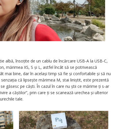
ie albă, însoțite de un cablu de încărcare USB-A la USB-C,
on, mărimea XS, S și L, astfel încât să se potrivească
ât mai bine, dar în același timp să fie și confortabile și să nu
 senzația că lipsește mărimea M, stai liniștit, este prezentă
e găsesc pe căști. În cazul în care nu știi ce mărime ți s-ar
ivire a căștilor”, prin care ți se scanează urechea și ulterior
rechile tale.