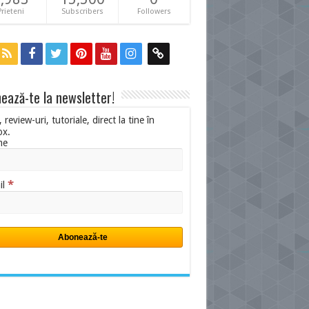
Prieteni
Subscribers
Followers
ează-te la newsletter!
i, review-uri, tutoriale, direct la tine în
ox.
me
*
il