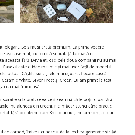
ț, elegant. Se simt și arată premium. La prima vedere
celași case mat, cu o mică suprafață lucioasă ce
a aceasta fără Devialet, căci cele două companii nu au mai
. Case-ul este o idee mai mic și mai ușor față de modelul
ul actual. Căștile sunt și ele mai ușoare, fiecare cască
: Ceramic White, Silver Frost și Green. Eu am primit la test
 și cea mai frumoasă.
anspirație și la praf, ceea ce înseamnă că le poți folosi fără
bile, nu alunecă din urechi, nici măcar atunci când practici
urtat fără probleme cam 3h continuu și nu am simțit niciun
stul de comod, îmi era cunoscut de la vechea generație și văd