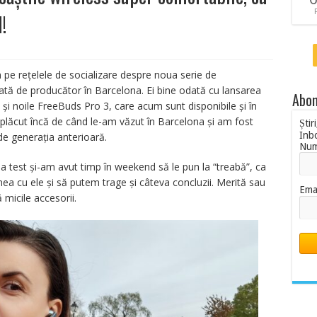
!
pe rețelele de socializare despre noua serie de
ată de producător în Barcelona. Ei bine odată cu lansarea
Abon
și noile FreeBuds Pro 3, care acum sunt disponibile și în
 plăcut încă de când le-am văzut în Barcelona și am fost
Știr
Inb
de generația anterioară.
Nu
 la test și-am avut timp în weekend să le pun la “treabă”, ca
ea cu ele și să putem trage și câteva concluzii. Merită sau
Ema
 micile accesorii.