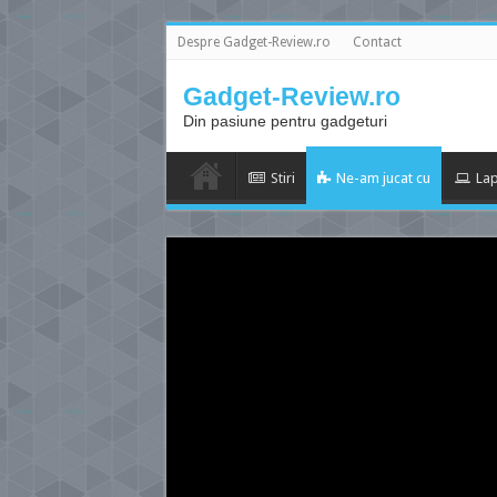
Despre Gadget-Review.ro
Contact
Gadget-Review.ro
Din pasiune pentru gadgeturi
Stiri
Ne-am jucat cu
Lap