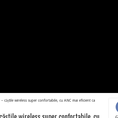
căștile wireless super confortabile, cu ANC mai eficient ca
știle wireless super confortabile, cu
6