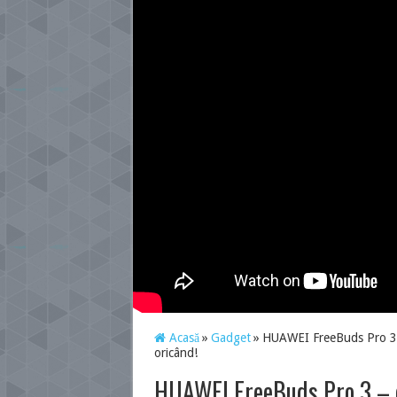
Acasă
»
Gadget
»
HUAWEI FreeBuds Pro 3 – 
oricând!
HUAWEI FreeBuds Pro 3 – că