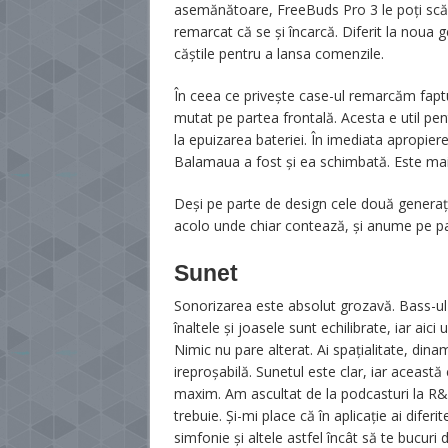
asemănătoare, FreeBuds Pro 3 le poți scăp
remarcat că se și încarcă. Diferit la noua 
căștile pentru a lansa comenzile.
În ceea ce privește case-ul remarcăm faptul 
mutat pe partea frontală. Acesta e util pent
la epuizarea bateriei. În imediata apropier
Balamaua a fost și ea schimbată. Este mai e
Deși pe parte de design cele două generați
acolo unde chiar contează, și anume pe pa
Sunet
Sonorizarea este absolut grozavă. Bass-ul
înaltele și joasele sunt echilibrate, iar ai
Nimic nu pare alterat. Ai spațialitate, di
ireproșabilă. Sunetul este clar, iar această
maxim. Am ascultat de la podcasturi la R&
trebuie. Și-mi place că în aplicație ai difer
simfonie și altele astfel încât să te bucuri