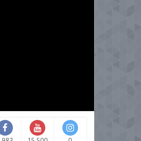
,983
15,500
0