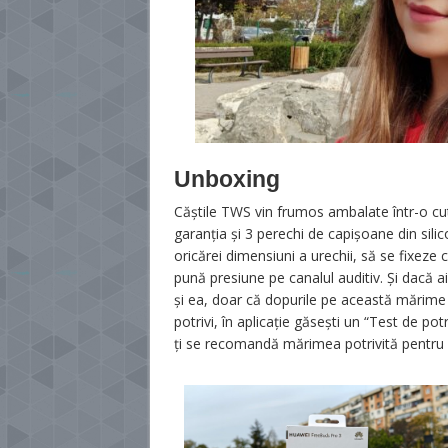
Unboxing
Căștile TWS vin frumos ambalate într-o cut
garanția și 3 perechi de capișoane din silic
oricărei dimensiuni a urechii, să se fixeze c
pună presiune pe canalul auditiv. Și dacă ai
și ea, doar că dopurile pe această mărime s
potrivi, în aplicație găsești un “Test de potr
ți se recomandă mărimea potrivită pentru u