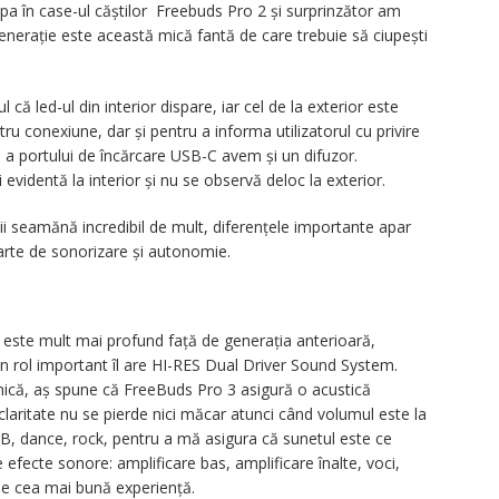
a în case-ul căștilor Freebuds Pro 2 și surprinzător am
generație este această mică fantă de care trebuie să ciupești
că led-ul din interior dispare, iar cel de la exterior este
ru conexiune, dar și pentru a informa utilizatorul cu privire
e a portului de încărcare USB-C avem și un difuzor.
videntă la interior și nu se observă deloc la exterior.
i seamănă incredibil de mult, diferențele importante apar
rte de sonorizare și autonomie.
 este mult mai profund față de generația anterioară,
ci un rol important îl are HI-RES Dual Driver Sound System.
namică, aș spune că FreeBuds Pro 3 asigură o acustică
 claritate nu se pierde nici măcar atunci când volumul este la
B, dance, rock, pentru a mă asigura că sunetul este ce
ite efecte sonore: amplificare bas, amplificare înalte, voci,
 de cea mai bună experiență.