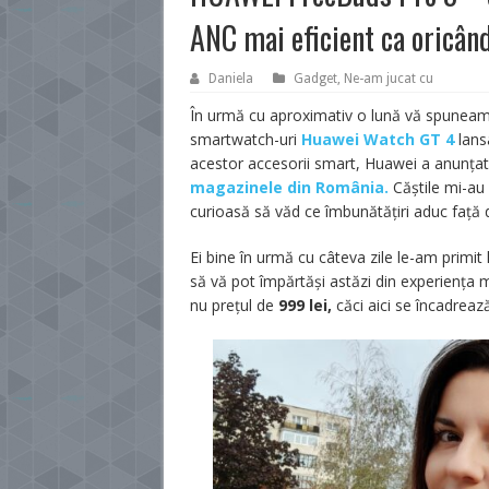
ANC mai eficient ca oricând
Daniela
Gadget
,
Ne-am jucat cu
În urmă cu aproximativ o lună vă spuneam 
smartwatch-uri
Huawei Watch GT 4
lans
acestor accesorii smart, Huawei a anunțat 
magazinele din România.
Căștile mi-au
curioasă să văd ce îmbunătățiri aduc față 
Ei bine în urmă cu câteva zile le-am primit
să vă pot împărtăși astăzi din experiența m
nu prețul de
999 lei,
căci aici se încadrează