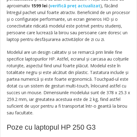
aproximativ
1599
lei
(
verifică preț actualizat
), făcând
întregul pachet unul foarte atractiv. Beneficiind de un procesor
și o configurație performante, un ecran generos HD și o
conectivitate ridicată modelul este potrivit pentru studenți,
persoane care lucrează la birou sau persoane care doresc un
laptop pentru desfășurarea activităților de zi cu zi.
Modelul are un design calitativ și se remarcă prin liniile fine
specifice laptopurilor HP. Astfel, ecranul și carcasa au colțurile
rotunjite, aspectul fiind unul foarte plăcut. Modelul este în
totalitate negru și este alcătuit din plastic. Tastatura include și
partea numerică și este foarte ergonomică. Touchpad-ul este
dotat cu un sistem de gesturi multi-touch, înlocuind astfel cu
succes un mouse. Dimensiunile modelului sunt de 378 x 25.3 x
259.2 mm, iar greutatea acestuia este de 2 kg, fiind astfel
suficient de ușor pentru a fi transportat într-o geantă la birou
sau facultate.
Poze cu laptopul HP 250 G3