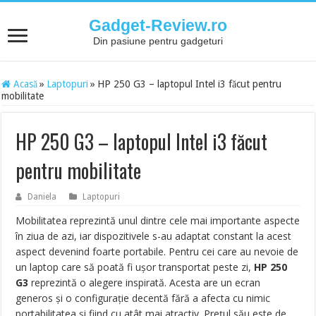
Gadget-Review.ro
Din pasiune pentru gadgeturi
Acasă
»
Laptopuri
»
HP 250 G3 – laptopul Intel i3 făcut pentru
mobilitate
HP 250 G3 – laptopul Intel i3 făcut
pentru mobilitate
Daniela
Laptopuri
Mobilitatea reprezintă unul dintre cele mai importante aspecte
în ziua de azi, iar dispozitivele s-au adaptat constant la acest
aspect devenind foarte portabile. Pentru cei care au nevoie de
un laptop care să poată fi ușor transportat peste zi,
HP 250
G3
reprezintă o alegere inspirată. Acesta are un ecran
generos și o configurație decentă fără a afecta cu nimic
portabilitatea și fiind cu atât mai atractiv. Prețul său este de