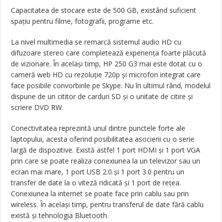
Capacitatea de stocare este de 500 GB, existând suficient
spațiu pentru filme, fotografii, programe etc.
La nivel multimedia se remarcă sistemul audio HD cu
difuzoare stereo care completează experiența foarte plăcută
de vizionare. În același timp, HP 250 G3 mai este dotat cu o
cameră web HD cu rezoluție 720p și microfon integrat care
face posibile convorbirile pe Skype. Nu în ultimul rând, modelul
dispune de un cititor de carduri SD și o unitate de citire și
scriere DVD RW.
Conectivitatea reprezintă unul dintre punctele forte ale
laptopului, acesta oferind posibilitatea asocierii cu o serie
largă de dispozitive. Există astfel 1 port HDMI și 1 port VGA
prin care se poate realiza conexiunea la un televizor sau un
ecran mai mare, 1 port USB 2.0 și 1 port 3.0 pentru un
transfer de date la o viteză ridicată și 1 port de rețea.
Conexiunea la internet se poate face prin cablu sau prin
wireless. În același timp, pentru transferul de date fără cablu
există și tehnologia Bluetooth.