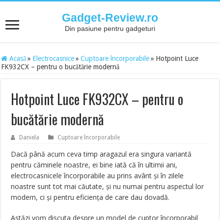
Gadget-Review.ro
Din pasiune pentru gadgeturi
Acasă
»
Electrocasnice
»
Cuptoare încorporabile
»
Hotpoint Luce
FK932CX – pentru o bucătărie modernă
Hotpoint Luce FK932CX – pentru o
bucătărie modernă
Daniela
Cuptoare încorporabile
Dacă până acum ceva timp aragazul era singura variantă
pentru căminele noastre, ei bine iată că în ultimii ani,
electrocasnicele încorporabile au prins avânt și în zilele
noastre sunt tot mai căutate, și nu numai pentru aspectul lor
modern, ci și pentru eficiența de care dau dovadă.
Astăzi vom discuta despre un model de cuptor încorporabil