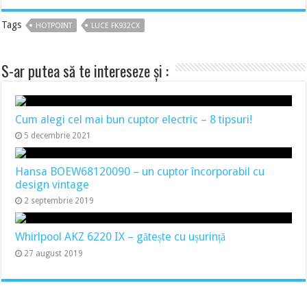
Tags
HOTPOINT
LUCE FK932CX
S-ar putea să te intereseze și :
Cum alegi cel mai bun cuptor electric – 8 tipsuri!
5 decembrie 2021
Hansa BOEW68120090 – un cuptor încorporabil cu
design vintage
2 septembrie 2019
Whirlpool AKZ 6220 IX – gătește cu ușurință
27 august 2019