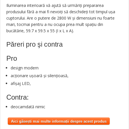
Iluminarea interioară vă ajută să urmăriți prepararea
produsului fără a mai fi nevoiți să deschideți tot timpul ușa
cuptorului. Are o putere de 2800 W și dimensiuni nu foarte
mari, tocmai pentru a nu ocupa prea mult spațiu din
bucătărie, 59.7 x 59.5 x 55 (I x L x A).
Păreri pro şi contra
Pro
design modern
acționare ușoară și silențioasă,
afișaj LED,
Contra:
deocamdată nimic
Aici găsești mai multe informații despre acest produs