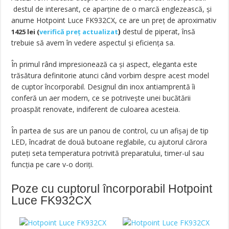
destul de interesant, ce aparține de o marcă englezească, și
anume Hotpoint Luce FK932CX, ce are un preț de aproximativ
)
destul de piperat, însă
1425 lei (
verifică preț actualizat
trebuie să avem în vedere aspectul și eficiența sa.
În primul rând impresionează ca și aspect, eleganta este
trăsătura definitorie atunci când vorbim despre acest model
de cuptor încorporabil. Designul din inox antiamprentă îi
conferă un aer modern, ce se potrivește unei bucătării
proaspăt renovate, indiferent de culoarea acesteia.
În partea de sus are un panou de control, cu un afișaj de tip
LED, încadrat de două butoane reglabile, cu ajutorul cărora
puteți seta temperatura potrivită preparatului, timer-ul sau
funcția pe care v-o doriți.
Poze cu cuptorul încorporabil Hotpoint
Luce FK932CX