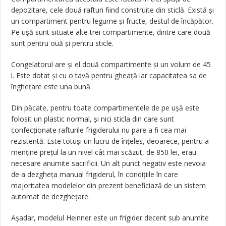
depozitare, cele două rafturi fiind construite din sticlă. Există şi
un compartiment pentru legume şi fructe, destul de încăpător.
Pe uşă sunt situate alte trei compartimente, dintre care două
sunt pentru ouă şi pentru sticle.
Congelatorul are şi el două compartimente şi un volum de 45
l. Este dotat şi cu o tavă pentru gheaţă iar capacitatea sa de
îngheţare este una bună.
Din păcate, pentru toate compartimentele de pe uşă este
folosit un plastic normal, şi nici sticla din care sunt
confecţionate rafturile frigiderului nu pare a fi cea mai
rezistentă. Este totuşi un lucru de înţeles, deoarece, pentru a
menţine preţul la un nivel cât mai scăzut, de 850 lei, erau
necesare anumite sacrificii. Un alt punct negativ este nevoia
de a dezgheţa manual frigiderul, în condiţiile în care
majoritatea modelelor din prezent beneficiază de un sistem
automat de dezgheţare.
Aşadar, modelul Heinner este un frigider decent sub anumite