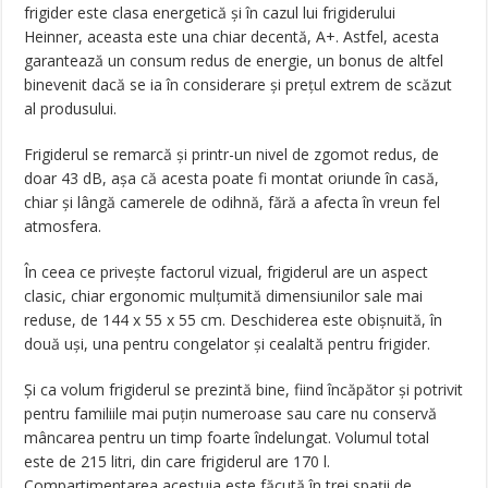
frigider este clasa energetică şi în cazul lui frigiderului
Heinner, aceasta este una chiar decentă, A+. Astfel, acesta
garantează un consum redus de energie, un bonus de altfel
binevenit dacă se ia în considerare şi preţul extrem de scăzut
al produsului.
Frigiderul se remarcă şi printr-un nivel de zgomot redus, de
doar 43 dB, aşa că acesta poate fi montat oriunde în casă,
chiar şi lângă camerele de odihnă, fără a afecta în vreun fel
atmosfera.
În ceea ce priveşte factorul vizual, frigiderul are un aspect
clasic, chiar ergonomic mulţumită dimensiunilor sale mai
reduse, de 144 x 55 x 55 cm. Deschiderea este obişnuită, în
două uşi, una pentru congelator şi cealaltă pentru frigider.
Şi ca volum frigiderul se prezintă bine, fiind încăpător şi potrivit
pentru familiile mai puţin numeroase sau care nu conservă
mâncarea pentru un timp foarte îndelungat. Volumul total
este de 215 litri, din care frigiderul are 170 l.
Compartimentarea acestuia este făcută în trei spaţii de