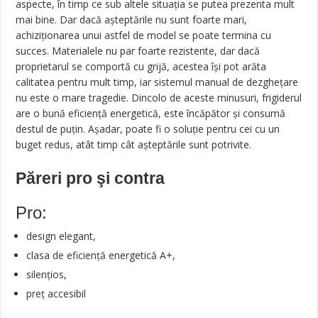
aspecte, în timp ce sub altele situaţia se putea prezenta mult
mai bine. Dar dacă aşteptările nu sunt foarte mari,
achiziţionarea unui astfel de model se poate termina cu
succes. Materialele nu par foarte rezistente, dar dacă
proprietarul se comportă cu grijă, acestea îşi pot arăta
calitatea pentru mult timp, iar sistemul manual de dezgheţare
nu este o mare tragedie. Dincolo de aceste minusuri, frigiderul
are o bună eficienţă energetică, este încăpător şi consumă
destul de puţin. Aşadar, poate fi o soluţie pentru cei cu un
buget redus, atât timp cât aşteptările sunt potrivite.
Păreri pro şi contra
Pro:
design elegant,
clasa de eficiență energetică A+,
silențios,
preț accesibil