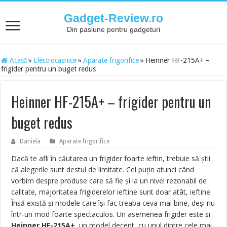
Gadget-Review.ro
Din pasiune pentru gadgeturi
Acasă
»
Electrocasnice
»
Aparate frigorifice
»
Heinner HF-215A+ –
frigider pentru un buget redus
Heinner HF-215A+ – frigider pentru un
buget redus
Daniela
Aparate frigorifice
Dacă te afli în căutarea un frigider foarte ieftin, trebuie să ştii
că alegerile sunt destul de limitate. Cel puţin atunci când
vorbim despre produse care să fie şi la un nivel rezonabil de
calitate, majoritatea frigiderelor ieftine sunt doar atât, ieftine.
Însă există şi modele care îşi fac treaba ceva mai bine, deşi nu
într-un mod foarte spectaculos. Un asemenea frigider este şi
Heinner HF-215A+
, un model decent, cu unul dintre cele mai