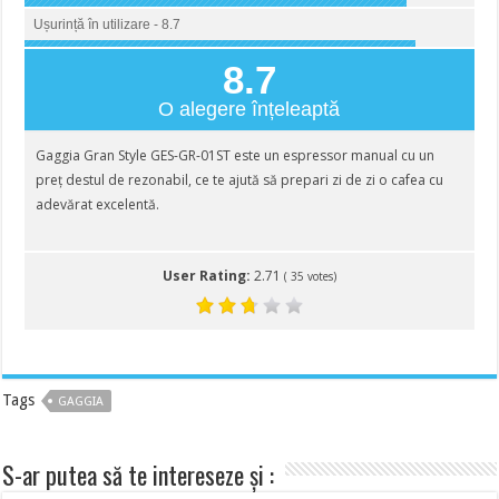
Ușurință în utilizare - 8.7
8.7
O alegere înțeleaptă
Gaggia Gran Style GES-GR-01ST este un espressor manual cu un
preț destul de rezonabil, ce te ajută să prepari zi de zi o cafea cu
adevărat excelentă.
User Rating:
2.71
(
35
votes)
Tags
GAGGIA
S-ar putea să te intereseze și :