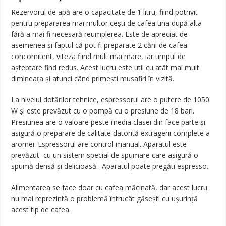
Rezervorul de apă are o capacitate de 1 litru, fiind potrivit
pentru prepararea mai multor cești de cafea una după alta
fără a mai fi necesară reumplerea. Este de apreciat de
asemenea și faptul că pot fi preparate 2 căni de cafea
concomitent, viteza fiind mult mai mare, iar timpul de
așteptare find redus. Acest lucru este util cu atât mai mult
dimineața și atunci când primești musafiri în vizită.
La nivelul dotărilor tehnice, espressorul are o putere de 1050
W și este prevăzut cu o pompă cu o presiune de 18 bari.
Presiunea are o valoare peste media clasei din face parte și
asigură o preparare de calitate datorită extragerii complete a
aromei. Espressorul are control manual. Aparatul este
prevăzut cu un sistem special de spumare care asigură o
spumă densă și delicioasă. Aparatul poate pregăti espresso.
Alimentarea se face doar cu cafea măcinată, dar acest lucru
nu mai reprezintă o problemă întrucât găsești cu ușurință
acest tip de cafea.