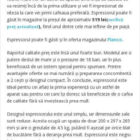
va resimți încă de la prima utilizare și vei fi impresionat de
viteza la care vei primi cafeaua preferată. Espressorul poate fi
găsit în magazine la prețul de aproximativ
519 lei
(
verifică
t
),
fiind unul dintre cele mai ieftine de pe piață.
preț actualiza
Espressorul poate fi găsit și în oferta magazinului
Flanco.
Raportul calitate-preț este însă unul foarte bun. Modelul are o
putere destul de mare și o presiune de 18 bari, iar în plus
beneficiază de un sistem special pentru spumare. Printre
avantajele oferite se mai numără și prepararea concomitentă
a 2 cești și designul compact. În concluzie, espressorul este
ideal pentru cei aflați la prima experiență cu un astfel de
aparat sau pentru cei care își doresc să beneficieze de o cafea
de calitate fără să investească prea mult.
Designul espressorului este unul simplu, iar dimensiunile sale
sunt reduse. Acesta ocupă un spațiu de doar 200 x 297 x 265
mm și are o greutate de 4.5 kg, putând fi așezat pe orice blat
de bucătărie fără a deranja prea mult. Espressorul este negru