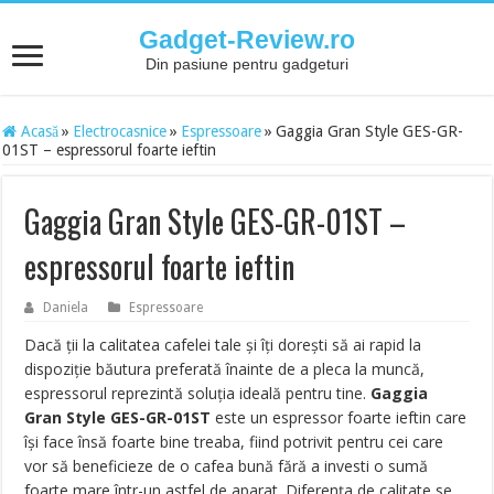
Gadget-Review.ro
Din pasiune pentru gadgeturi
Acasă
»
Electrocasnice
»
Espressoare
»
Gaggia Gran Style GES-GR-
01ST – espressorul foarte ieftin
Gaggia Gran Style GES-GR-01ST –
espressorul foarte ieftin
Daniela
Espressoare
Dacă ții la calitatea cafelei tale și îți dorești să ai rapid la
dispoziție băutura preferată înainte de a pleca la muncă,
espressorul reprezintă soluția ideală pentru tine.
Gaggia
Gran Style GES-GR-01ST
este un espressor foarte ieftin care
își face însă foarte bine treaba, fiind potrivit pentru cei care
vor să beneficieze de o cafea bună fără a investi o sumă
foarte mare într-un astfel de aparat. Diferența de calitate se