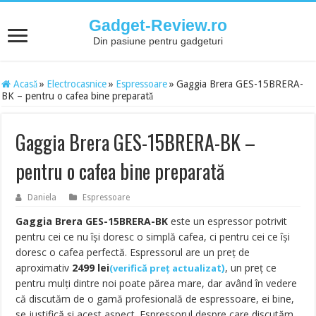
Gadget-Review.ro
Din pasiune pentru gadgeturi
Acasă
»
Electrocasnice
»
Espressoare
»
Gaggia Brera GES-15BRERA-
BK – pentru o cafea bine preparată
Gaggia Brera GES-15BRERA-BK –
pentru o cafea bine preparată
Daniela
Espressoare
Gaggia Brera GES-15BRERA-BK
este un espressor potrivit
pentru cei ce nu își doresc o simplă cafea, ci pentru cei ce își
doresc o cafea perfectă. Espressorul are un preț de
aproximativ
2499
lei
t
)
, un preț ce
(
verifică preț actualiza
pentru mulți dintre noi poate părea mare, dar având în vedere
că discutăm de o gamă profesională de espressoare, ei bine,
se justifică și acest aspect. Espressorul despre care discutăm