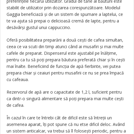
preferințele fiecărui utilizator. Gradul de tărie al băuturii este
stabilit de utilizator prin dozarea corespunzătoare. Modelul
Gaggia beneficiază și de un sistem de spumare a laptelui, ce
te va ajuta să prepai o delicioasă cremă de lapte, pentru a
desăvârși gustul unui cappuccino.
Oferă posibilitatea preparării a două cești de cafea simultan,
ceea ce va scuti din timp atunci când ai musafiri și mai multe
cafele de preparat. Dispenserul este ajustabil pe înălțime,
pentru ca tu să poți prepara băutura preferată chiar și în cești
mai înalte. Beneficiind de funcția de apă fierbinte, vei putea
prepara chiar și ceaiuri pentru musafirii ce nu se prea împacă
cu cafeaua.
Rezervorul de apă are o capacitate de 1,2 l, suficient pentru
ca dintr-o singură alimentare să poți prepara mai multe cești
de cafea.
În cazul în care te întrebi cât de dificil este să întreții un
asemenea aparat, îți pot spune că nu etse dificil deloc. Având
un sistem anticalcar, va trebui să îl folosești periodic, pentru a