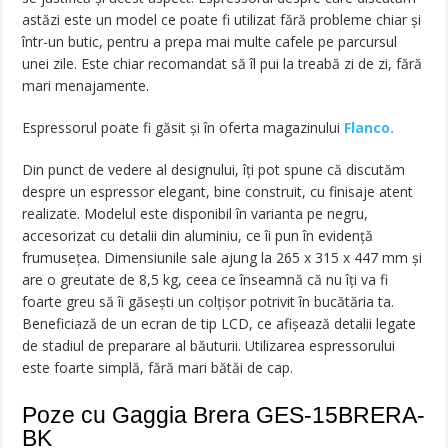
astăzi este un model ce poate fi utilizat fără probleme chiar și
într-un butic, pentru a prepa mai multe cafele pe parcursul
unei zile. Este chiar recomandat să îl pui la treabă zi de zi, fără
mari menajamente.
Espressorul poate fi găsit și în oferta magazinului
Flanco.
Din punct de vedere al designului, îți pot spune că discutăm
despre un espressor elegant, bine construit, cu finisaje atent
realizate. Modelul este disponibil în varianta pe negru,
accesorizat cu detalii din aluminiu, ce îi pun în evidență
frumusețea. Dimensiunile sale ajung la 265 x 315 x 447 mm și
are o greutate de 8,5 kg, ceea ce înseamnă că nu îți va fi
foarte greu să îi găsești un colțișor potrivit în bucătăria ta.
Beneficiază de un ecran de tip LCD, ce afișează detalii legate
de stadiul de preparare al băuturii. Utilizarea espressorului
este foarte simplă, fără mari bătăi de cap.
Poze cu Gaggia Brera GES-15BRERA-
BK