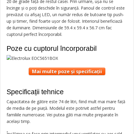
20 de grade față de restul casei. Prin urmare, ușa nu se
încinge și o poți deschide în siguranță. Panoul de control este
prevăzut cu afișaj LED, un număr redus de butoane tip push-
up și timer, fiind foarte ușor de folosit. Interiorul beneficiază
de iluminare. Dimensiunile de 59.4 x 59.4 x 56.7 cm fac
cuptorul perfect încorporabil.
Poze cu cuptorul încorporabil
Mai multe poze și specificații
Specificații tehnice
Capacitatea de gătire este 74 de litri, fiind mult mai mare față
de media de pe piață. Modelul este potrivit astfel pentru
familiile numeroase. Vei putea găti mai multe preparate în
același timp.
Încălzirea se face prin intermediul unui ventilator cu aer cald.