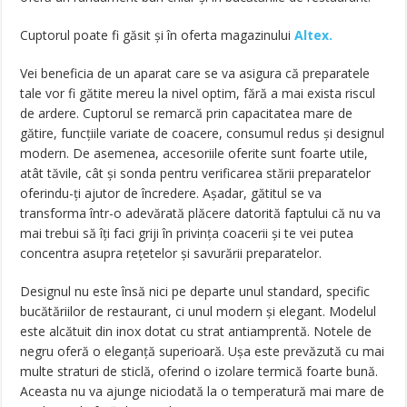
Cuptorul poate fi găsit și în oferta magazinului
Altex.
Vei beneficia de un aparat care se va asigura că preparatele
tale vor fi gătite mereu la nivel optim, fără a mai exista riscul
de ardere. Cuptorul se remarcă prin capacitatea mare de
gătire, funcțiile variate de coacere, consumul redus și designul
modern. De asemenea, accesoriile oferite sunt foarte utile,
atât tăvile, cât și sonda pentru verificarea stării preparatelor
oferindu-ți ajutor de încredere. Așadar, gătitul se va
transforma într-o adevărată plăcere datorită faptului că nu va
mai trebui să îți faci griji în privința coacerii și te vei putea
concentra asupra rețetelor și savurării preparatelor.
Designul nu este însă nici pe departe unul standard, specific
bucătăriilor de restaurant, ci unul modern și elegant. Modelul
este alcătuit din inox dotat cu strat antiamprentă. Notele de
negru oferă o eleganță superioară. Ușa este prevăzută cu mai
multe straturi de sticlă, oferind o izolare termică foarte bună.
Aceasta nu va ajunge niciodată la o temperatură mai mare de