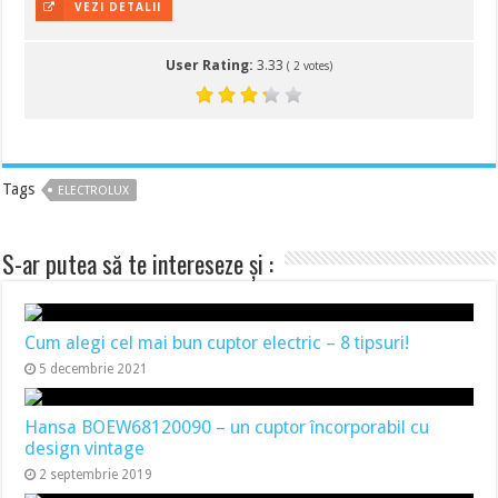
VEZI DETALII
User Rating:
3.33
(
2
votes)
Tags
ELECTROLUX
S-ar putea să te intereseze și :
Cum alegi cel mai bun cuptor electric – 8 tipsuri!
5 decembrie 2021
Hansa BOEW68120090 – un cuptor încorporabil cu
design vintage
2 septembrie 2019