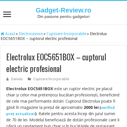
Gadget-Review.ro
Din pasiune pentru gadgeturi
Acasă
»
Electrocasnice
»
Cuptoare încorporabile
»
Electrolux
EOC5651BOX – cuptorul electric profesional
Electrolux EOC5651BOX – cuptorul
electric profesional
Daniela
Cuptoare încorporabile
Electrolux EOC5651BOX
este un cuptor electric pe placul
chiar și celor mai pretențioși bucătari profesioniști, beneficiind
de cele mai performante dotări. Cuptorul Electrolux poate fi
găsit în magazine la prețul de aproximativ
2000
lei
(
verifică
)
. Ratele pentru acesta încep din jurul sumei
preț actualizat
de 70 de lei. Modelul beneficiază de dotări profesionale care îi
oferă un randament bun chiar și în bucătăriile de restaurant.