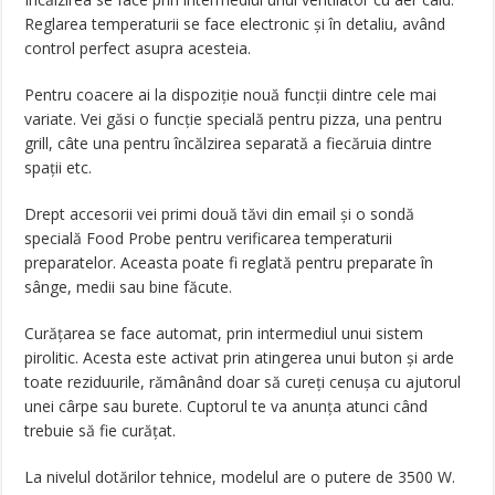
Reglarea temperaturii se face electronic și în detaliu, având
control perfect asupra acesteia.
Pentru coacere ai la dispoziție nouă funcții dintre cele mai
variate. Vei găsi o funcție specială pentru pizza, una pentru
grill, câte una pentru încălzirea separată a fiecăruia dintre
spații etc.
Drept accesorii vei primi două tăvi din email și o sondă
specială Food Probe pentru verificarea temperaturii
preparatelor. Aceasta poate fi reglată pentru preparate în
sânge, medii sau bine făcute.
Curățarea se face automat, prin intermediul unui sistem
pirolitic. Acesta este activat prin atingerea unui buton și arde
toate reziduurile, rămânând doar să cureți cenușa cu ajutorul
unei cârpe sau burete. Cuptorul te va anunța atunci când
trebuie să fie curățat.
La nivelul dotărilor tehnice, modelul are o putere de 3500 W.