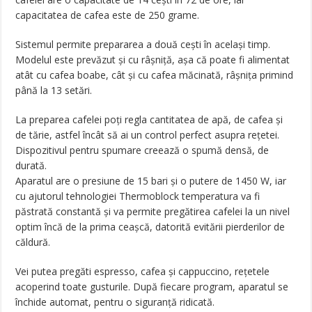
capacitatea de cafea este de 250 grame.
Sistemul permite prepararea a două cești în același timp.
Modelul este prevăzut și cu râșniță, așa că poate fi alimentat
atât cu cafea boabe, cât și cu cafea măcinată, râșnița primind
până la 13 setări.
La preparea cafelei poți regla cantitatea de apă, de cafea și
de tărie, astfel încât să ai un control perfect asupra rețetei.
Dispozitivul pentru spumare creează o spumă densă, de
durată.
Aparatul are o presiune de 15 bari și o putere de 1450 W, iar
cu ajutorul tehnologiei Thermoblock temperatura va fi
păstrată constantă și va permite pregătirea cafelei la un nivel
optim încă de la prima ceașcă, datorită evitării pierderilor de
căldură.
Vei putea pregăti espresso, cafea și cappuccino, rețetele
acoperind toate gusturile. După fiecare program, aparatul se
închide automat, pentru o siguranță ridicată.