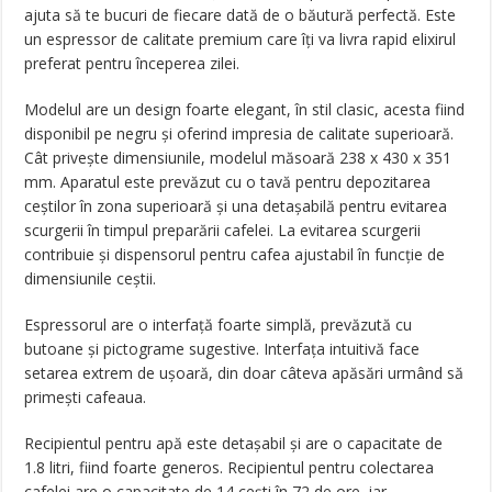
ajuta să te bucuri de fiecare dată de o băutură perfectă. Este
un espressor de calitate premium care îți va livra rapid elixirul
preferat pentru începerea zilei.
Modelul are un design foarte elegant, în stil clasic, acesta fiind
disponibil pe negru și oferind impresia de calitate superioară.
Cât privește dimensiunile, modelul măsoară 238 x 430 x 351
mm. Aparatul este prevăzut cu o tavă pentru depozitarea
ceștilor în zona superioară și una detașabilă pentru evitarea
scurgerii în timpul preparării cafelei. La evitarea scurgerii
contribuie și dispensorul pentru cafea ajustabil în funcție de
dimensiunile ceștii.
Espressorul are o interfață foarte simplă, prevăzută cu
butoane și pictograme sugestive. Interfața intuitivă face
setarea extrem de ușoară, din doar câteva apăsări urmând să
primești cafeaua.
Recipientul pentru apă este detașabil și are o capacitate de
1.8 litri, fiind foarte generos. Recipientul pentru colectarea
cafelei are o capacitate de 14 cești în 72 de ore, iar