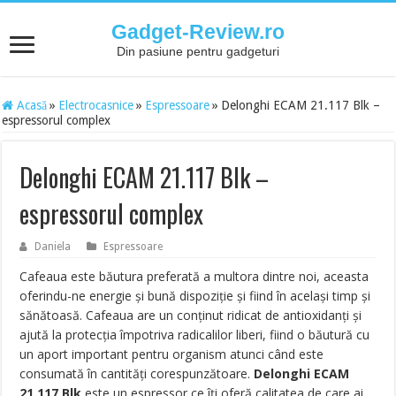
Gadget-Review.ro
Din pasiune pentru gadgeturi
Acasă
»
Electrocasnice
»
Espressoare
»
Delonghi ECAM 21.117 Blk –
espressorul complex
Delonghi ECAM 21.117 Blk –
espressorul complex
Daniela
Espressoare
Cafeaua este băutura preferată a multora dintre noi, aceasta
oferindu-ne energie și bună dispoziție și fiind în același timp și
sănătoasă. Cafeaua are un conținut ridicat de antioxidanți și
ajută la protecția împotriva radicalilor liberi, fiind o băutură cu
un aport important pentru organism atunci când este
consumată în cantități corespunzătoare.
Delonghi ECAM
21.117 Blk
este un espressor ce îți oferă calitatea de care ai