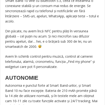
Smart Band 10 vine cu Bluetooth 5.3, ceea ce înseamnă o
conexiune stabilă și un consum mai redus de energie. Se
sincronizează rapid cu telefonul și notificările vin fără
întârziere – SMS-uri, apeluri, WhatsApp, aplicații terțe – totul e
acolo.
Din păcate, nu avem încă NFC pentru plăți în versiunea
globală – cel puțin nu acum. Și nici microfon sau difuzor
pentru apeluri, dar… hei, e o brățară sub 300 de lei, nu un
smartwatch de 2000.
Avem în schimb control pentru muzică, control al camerei
telefonului, alarmă, cronometru, funcția „Find my phone” și
widgeturi care pot fi personalizate.
AUTONOMIE
Autonomia e punctul forte al Smart Band-urilor, și Smart
Band 10 nu face excepție. Bateria de 210 mAh promite până
la 14 zile de utilizare normală, și în testele mele am obținut
cam 10-11 zile cu toate funcțiile activate și 24/7 tracking. Mai