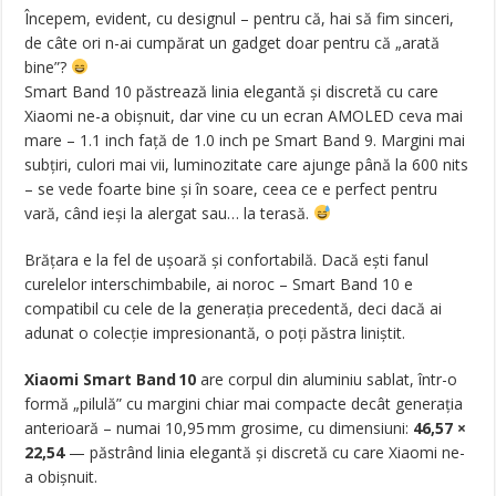
Începem, evident, cu designul – pentru că, hai să fim sinceri,
de câte ori n-ai cumpărat un gadget doar pentru că „arată
bine”?
Smart Band 10 păstrează linia elegantă și discretă cu care
Xiaomi ne-a obișnuit, dar vine cu un ecran AMOLED ceva mai
mare – 1.1 inch față de 1.0 inch pe Smart Band 9. Margini mai
subțiri, culori mai vii, luminozitate care ajunge până la 600 nits
– se vede foarte bine și în soare, ceea ce e perfect pentru
vară, când ieși la alergat sau… la terasă.
Brățara e la fel de ușoară și confortabilă. Dacă ești fanul
curelelor interschimbabile, ai noroc – Smart Band 10 e
compatibil cu cele de la generația precedentă, deci dacă ai
adunat o colecție impresionantă, o poți păstra liniștit.
Xiaomi Smart Band 10
are corpul din aluminiu sablat, într-o
formă „pilulă” cu margini chiar mai compacte decât generația
anterioară – numai 10,95 mm grosime, cu dimensiuni:
46,57 ×
22,54
— păstrând linia elegantă și discretă cu care Xiaomi ne-
a obișnuit.