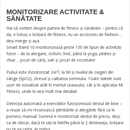
MONITORIZARE ACTIVITATE &
SĂNĂTATE
Hai să vorbim despre partea de fitness și sănătate – pentru că
da, e totuși o brățară de fitness, nu un accesoriu de fashion…
deși merge și așa.
Smart Band 10 monitorizează peste 150 de tipuri de activități
fizice – de la alergare, ciclism, înot, până la yoga, pilates și
chiar… jocuri de cărți, sah și jocuri de societate!
Pulsul este monitorizat 24/7, la fel și nivelul de oxigen din
sânge (SpO2), stresul și calitatea somnului. Toate datele sunt
ușor de vizualizat atât în meniul ceaasului, cât și în aplicația Mi
Fitness, unde le vezi mult mai detaliat.
Detecția automată a exercițiilor funcționează destul de bine –
a reușit să-mi recunoască plimbările și alergările fără să le
pornesc manual. Somnul e monitorizat destul de precis, deși,
ca de obicei, dacă te uiți la Netflix până la 2 dimineața, brățara
nu te va certa. Ar trebui…