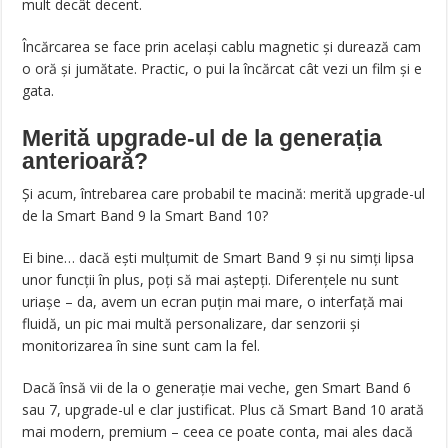
mult decât decent.
Încărcarea se face prin același cablu magnetic și durează cam
o oră și jumătate. Practic, o pui la încărcat cât vezi un film și e
gata.
Merită upgrade-ul de la generația
anterioară?
Și acum, întrebarea care probabil te macină: merită upgrade-ul
de la Smart Band 9 la Smart Band 10?
Ei bine… dacă ești mulțumit de Smart Band 9 și nu simți lipsa
unor funcții în plus, poți să mai aștepți. Diferențele nu sunt
uriașe – da, avem un ecran puțin mai mare, o interfață mai
fluidă, un pic mai multă personalizare, dar senzorii și
monitorizarea în sine sunt cam la fel.
Dacă însă vii de la o generație mai veche, gen Smart Band 6
sau 7, upgrade-ul e clar justificat. Plus că Smart Band 10 arată
mai modern, premium – ceea ce poate conta, mai ales dacă