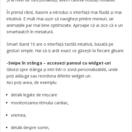
În primul rând, Xiaomi a introdus o interfață mai fluidă și mai
intuitivă. E mult mai ușor să navighezi printre meniuri, iar
animațiile par mai bine optimizate. Aproape că ai zice că e un
smartwatch în miniatură.
Smart Band 10 are o interfață tactilă intuitivă, bazată pe
gesturi simple. Hai să-ți arăt exact ce găsești la fiecare glisare:
-Swipe în stânga – accesezi panoul cu widget-uri
Glisezi spre stânga și intri într-o zonă personalizabilă, unde
poți adăuga sau reordona diferite widget-uri.
Aici poți avea, de exemplu:
detalii legate de mișcare
monitorizarea ritmului cardiac,
vremea,
detalii despre somn,