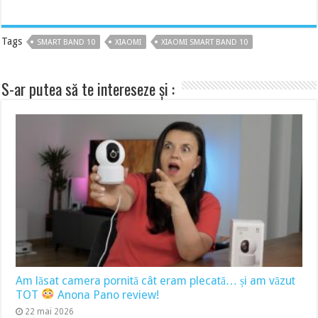
Tags
SMART BAND 10
XIAOMI
XIAOMI SMART BAND 10
S-ar putea să te intereseze și :
Am lăsat camera pornită cât eram plecată… și am văzut
TOT
Anona Pano review!
22 mai 2026