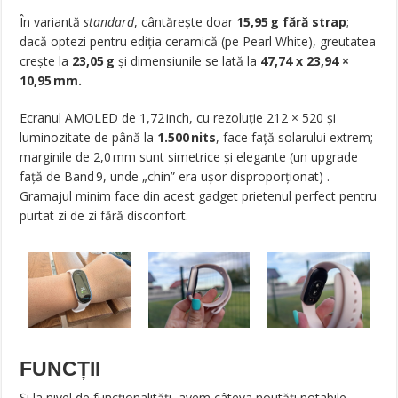
În variantă
standard
, cântărește doar
15,95 g fără strap
;
dacă optezi pentru ediția ceramică (pe Pearl White), greutatea
crește la
23,05 g
și dimensiunile se lată la
47,74 x 23,94 ×
10,95 mm.
Ecranul AMOLED de 1,72 inch, cu rezoluție 212 × 520 și
luminozitate de până la
1.500 nits
, face față solarului extrem;
marginile de 2,0 mm sunt simetrice și elegante (un upgrade
față de Band 9, unde „chin” era ușor disproporționat)
.
Gramajul minim face din acest gadget prietenul perfect pentru
purtat zi de zi fără disconfort.
FUNCȚII
Și la nivel de funcționalități, avem câteva noutăți notabile.