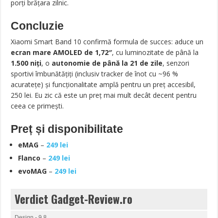
porți brățara zilnic.
Concluzie
Xiaomi Smart Band 10 confirmă formula de succes: aduce un
ecran mare AMOLED de 1,72″
, cu luminozitate de până la
1.500 niți
, o
autonomie de până la 21 de zile
, senzori
sportivi îmbunătățiți (inclusiv tracker de înot cu ~96 %
acuratețe) și funcționalitate amplă pentru un preț accesibil,
250 lei. Eu zic că este un preț mai mult decât decent pentru
ceea ce primești.
Preț și disponibilitate
eMAG
–
249 lei
Flanco
–
249 lei
evoMAG
–
249 lei
Verdict Gadget-Review.ro
Design - 9.8