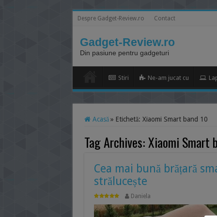
Despre Gadget-Review.ro
Contact
Gadget-Review.ro
Din pasiune pentru gadgeturi
Stiri
Ne-am jucat cu
La
Acasă
»
Etichetă:
Xiaomi Smart band 10
Tag Archives:
Xiaomi Smart 
Cea mai bună brățară sm
strălucește
Daniela