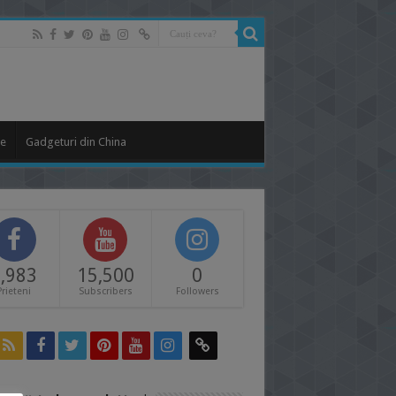
le
Gadgeturi din China
,983
15,500
0
Prieteni
Subscribers
Followers