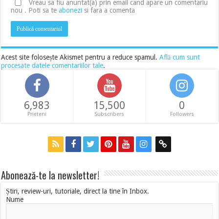
Vreau sa fiu anuntat(a) prin email cand apare un comentariu
nou . Poti sa te
abonezi
si fara a comenta
Acest site folosește Akismet pentru a reduce spamul.
Află cum sunt
procesate datele comentariilor tale
.
6,983
15,500
0
Prieteni
Subscribers
Followers
Abonează-te la newsletter!
Știri, review-uri, tutoriale, direct la tine în Inbox.
Nume