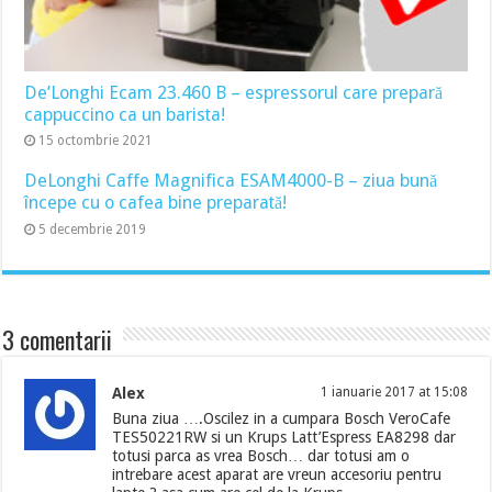
De’Longhi Ecam 23.460 B – espressorul care prepară
cappuccino ca un barista!
15 octombrie 2021
DeLonghi Caffe Magnifica ESAM4000-B – ziua bună
începe cu o cafea bine preparată!
5 decembrie 2019
3 comentarii
Alex
1 ianuarie 2017 at 15:08
Buna ziua ….Oscilez in a cumpara Bosch VeroCafe
TES50221RW si un Krups Latt’Espress EA8298 dar
totusi parca as vrea Bosch… dar totusi am o
intrebare acest aparat are vreun accesoriu pentru