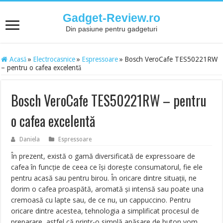
Gadget-Review.ro
Din pasiune pentru gadgeturi
Acasă
»
Electrocasnice
»
Espressoare
»
Bosch VeroCafe TES50221RW
– pentru o cafea excelentă
Bosch VeroCafe TES50221RW – pentru
o cafea excelentă
Daniela
Espressoare
În prezent, există o gamă diversificată de expressoare de
cafea în funcţie de ceea ce îşi doreşte consumatorul, fie ele
pentru acasă sau pentru birou. În oricare dintre situaţii, ne
dorim o cafea proaspătă, aromată şi intensă sau poate una
cremoasă cu lapte sau, de ce nu, un cappuccino. Pentru
oricare dintre acestea, tehnologia a simplificat procesul de
preparare, astfel că printr-o simplă apăsare de buton vom