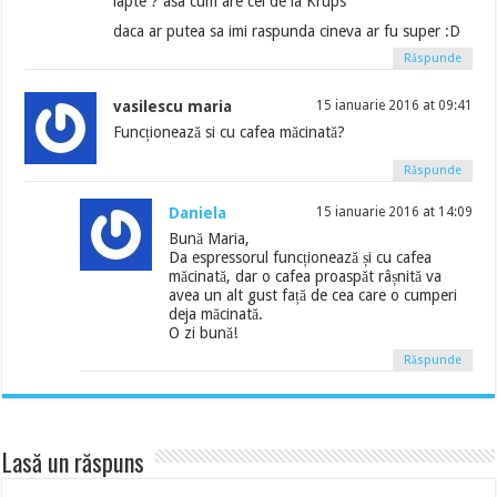
lapte ? asa cum are cel de la Krups
daca ar putea sa imi raspunda cineva ar fu super :D
Răspunde
vasilescu maria
15 ianuarie 2016 at 09:41
Funcționează si cu cafea măcinată?
Răspunde
Daniela
15 ianuarie 2016 at 14:09
Bună Maria,
Da espressorul funcționează și cu cafea
măcinată, dar o cafea proaspăt râșnită va
avea un alt gust față de cea care o cumperi
deja măcinată.
O zi bună!
Răspunde
Lasă un răspuns