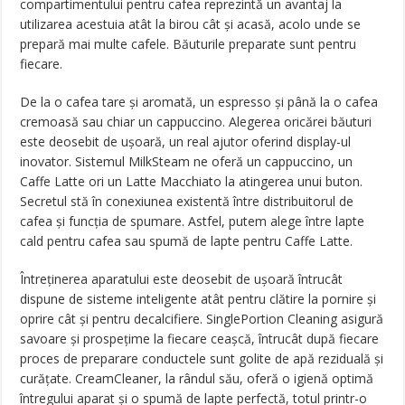
compartimentului pentru cafea reprezintă un avantaj la
utilizarea acestuia atât la birou cât şi acasă, acolo unde se
prepară mai multe cafele. Băuturile preparate sunt pentru
fiecare.
De la o cafea tare şi aromată, un espresso şi până la o cafea
cremoasă sau chiar un cappuccino. Alegerea oricărei băuturi
este deosebit de uşoară, un real ajutor oferind display-ul
inovator. Sistemul MilkSteam ne oferă un cappuccino, un
Caffe Latte ori un Latte Macchiato la atingerea unui buton.
Secretul stă în conexiunea existentă între distribuitorul de
cafea şi funcţia de spumare. Astfel, putem alege între lapte
cald pentru cafea sau spumă de lapte pentru Caffe Latte.
Întreţinerea aparatului este deosebit de uşoară întrucât
dispune de sisteme inteligente atât pentru clătire la pornire şi
oprire cât şi pentru decalcifiere. SinglePortion Cleaning asigură
savoare şi prospeţime la fiecare ceaşcă, întrucât după fiecare
proces de preparare conductele sunt golite de apă reziduală şi
curăţate. CreamCleaner, la rândul său, oferă o igienă optimă
întregului aparat şi o spumă de lapte perfectă, totul printr-o