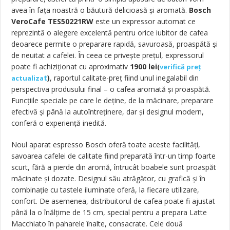
avea în faţa noastră o băutură delicioasă şi aromată.
Bosch
VeroCafe TES50221RW
este un expressor automat ce
reprezintă o alegere excelentă pentru orice iubitor de cafea
deoarece permite o preparare rapidă, savuroasă, proaspătă şi
de neuitat a cafelei. În ceea ce priveşte preţul, expressorul
poate fi achiziţionat cu aproximativ
1900
lei
(
verifică preț
t
)
, raportul calitate-preţ fiind unul inegalabil din
actualiza
perspectiva produsului final – o cafea aromată şi proaspătă.
Funcţiile speciale pe care le deţine, de la măcinare, preparare
efectivă şi până la autoîntreţinere, dar şi designul modern,
conferă o experienţă inedită.
Noul aparat espresso Bosch oferă toate aceste facilităţi,
savoarea cafelei de calitate fiind preparată într-un timp foarte
scurt, fără a pierde din aromă, întrucât boabele sunt proaspăt
măcinate şi dozate. Designul său atrăgător, cu grafică şi în
combinaţie cu tastele iluminate oferă, la fiecare utilizare,
confort. De asemenea, distribuitorul de cafea poate fi ajustat
până la o înălţime de 15 cm, special pentru a prepara Latte
Macchiato în paharele înalte, consacrate. Cele două