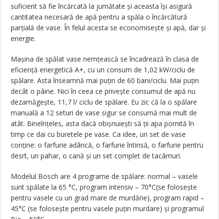
suficient să fie încărcată la jumătate și aceasta își asigură
cantitatea necesară de apă pentru a spăla o încărcătură
parțială de vase. În felul acesta se economisește și apă, dar și
energie.
Mașina de spălat vase nemțească se încadrează în clasa de
eficiență energetică A+, cu un consum de 1,02 kW/ciclu de
spălare. Asta înseamnă mai puțin de 60 bani/ciclu. Mai puțin
decât o pâine. Nici în ceea ce privește consumul de apă nu
dezamăgește, 11,7 l/ ciclu de spălare. Eu zic că la o spălare
manuală a 12 seturi de vase sigur se consumă mai mult de
atât. Bineînțeles, asta dacă obișnuiești să ții apa pornită în
timp ce dai cu buretele pe vase. Ca idee, un set de vase
conține: o farfurie adâncă, o farfurie întinsă, o farfurie pentru
desrt, un pahar, o cană și un set complet de tacâmuri.
Modelul Bosch are 4 programe de spălare: normal – vasele
sunt spălate la 65 °C, program intensiv – 70°C(se folosește
pentru vasele cu un grad mare de murdărie), program rapid –
45°C (se folosește pentru vasele puțin murdare) și programul