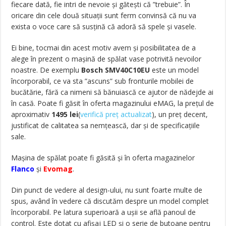
fiecare dată, fie intri de nevoie și gătești că ”trebuie”. În
oricare din cele două situații sunt ferm convinsă că nu va
exista o voce care să susțină că adoră să spele și vasele.
Ei bine, tocmai din acest motiv avem și posibilitatea de a
alege în prezent o mașină de spălat vase potrivită nevoilor
noastre. De exemplu
Bosch SMV40C10EU
este un model
încorporabil, ce va sta ”ascuns” sub fronturile mobilei de
bucătărie, fără ca nimeni să bănuiască ce ajutor de nădejde ai
în casă. Poate fi găsit în oferta magazinului eMAG, la prețul de
aproximativ
1495 lei
(
verifică preț actualizat
)
, un preț decent,
justificat de calitatea sa nemțească, dar și de specificațiile
sale.
Mașina de spălat poate fi găsită și în oferta magazinelor
Flanco
și
Evomag
.
Din punct de vedere al design-ului, nu sunt foarte multe de
spus, având în vedere că discutăm despre un model complet
încorporabil. Pe latura superioară a ușii se află panoul de
control. Este dotat cu afișaj LED și o serie de butoane pentru