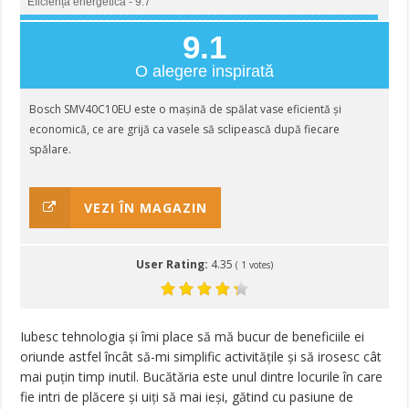
Eficiență energetică - 9.7
9.1
O alegere inspirată
Bosch SMV40C10EU este o mașină de spălat vase eficientă și
economică, ce are grijă ca vasele să sclipească după fiecare
spălare.
VEZI ÎN MAGAZIN
User Rating:
4.35
(
1
votes)
Iubesc tehnologia și îmi place să mă bucur de beneficiile ei
oriunde astfel încât să-mi simplific activitățile și să irosesc cât
mai puțin timp inutil. Bucătăria este unul dintre locurile în care
fie intri de plăcere și uiți să mai ieși, gătind cu pasiune de