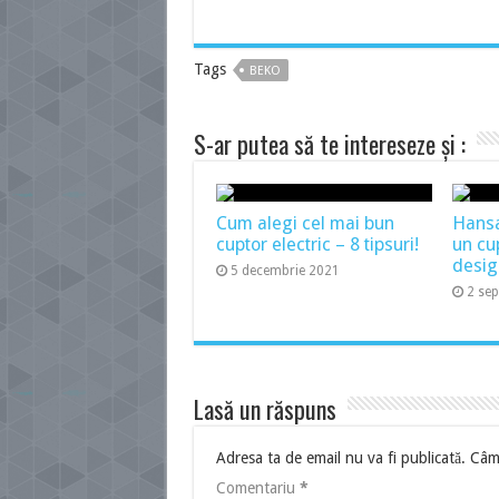
Tags
BEKO
S-ar putea să te intereseze și :
Cum alegi cel mai bun
Hans
cuptor electric – 8 tipsuri!
un cu
desig
5 decembrie 2021
2 se
Lasă un răspuns
Adresa ta de email nu va fi publicată.
Câmp
Comentariu
*