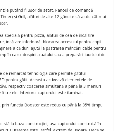
menzile putând fi ușor de setat. Panoul de comandă
Timer) și Grill, alături de alte 12 gândite să ajute cât mai
ătar.
a specială pentru pizza, alături de cea de încălzire
, încălzire inferioară, blocarea accesului pentru copii
inere a căldurii ajută la păstrarea mâncării calde pentru
timp în cazul dospirii aluatului sau a preparării iaurtului de
te de remarcat tehnologia care permite gătitul
 3D pentru gătit. Aceasta activează elementele de
e tăvi, respectiv coacerea simultană a până la 3 meniuri
ntre ele. Interiorul cuptorului este iluminat.
, prin funcția Booster este redus cu până la 35% timpul
e stă la baza construcției, ușa cuptorului construită în
e nituri. Curățarea este, astfel, extrem de ușoară. Dacă se