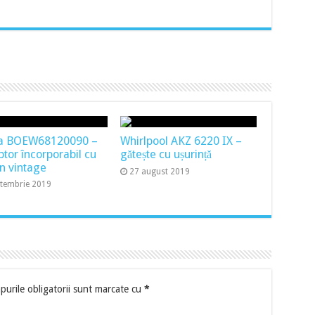
a BOEW68120090 –
Whirlpool AKZ 6220 IX –
ptor încorporabil cu
gătește cu ușurință
n vintage
27 august 2019
ptembrie 2019
urile obligatorii sunt marcate cu
*