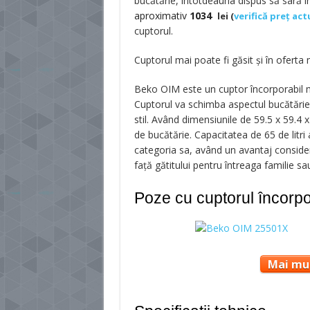
bucătărie, întotdeauna dispus să sară în
aproximativ
1034
lei (
verifică preț act
cuptorul.
Cuptorul mai poate fi găsit și în oferta
Beko OIM este un cuptor încorporabil mo
Cuptorul va schimba aspectul bucătăriei 
stil. Având dimensiunile de 59.5 x 59.4 
de bucătărie. Capacitatea de 65 de litri 
categoria sa, având un avantaj consider
față gătitului pentru întreaga familie sa
Poze cu cuptorul încorp
Mai mul