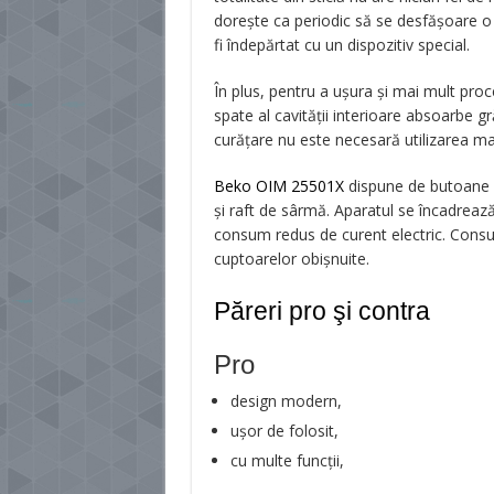
dorește ca periodic să se desfășoare o 
fi îndepărtat cu un dispozitiv special.
În plus, pentru a ușura și mai mult proc
spate al cavității interioare absoarbe g
curățare nu este necesară utilizarea mat
Beko OIM 25501X
dispune de butoane d
și raft de sârmă. Aparatul se încadreaz
consum redus de curent electric. Consu
cuptoarelor obișnuite.
Păreri pro şi contra
Pro
design modern,
ușor de folosit,
cu multe funcții,