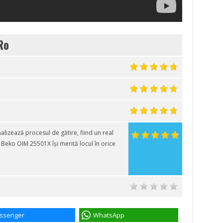
Ro
lizează procesul de gătire, fiind un real
 Beko OIM 25501X își merită locul în orice
ssenger
WhatsApp