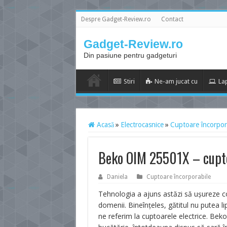
Despre Gadget-Review.ro
Contact
Gadget-Review.ro
Din pasiune pentru gadgeturi
Stiri
Ne-am jucat cu
La
Acasă
»
Electrocasnice
»
Cuptoare încorpor
Beko OIM 25501X – cupto
Daniela
Cuptoare încorporabile
Tehnologia a ajuns astăzi să ușureze cons
domenii. Bineînțeles, gătitul nu putea l
ne referim la cuptoarele electrice. Bek