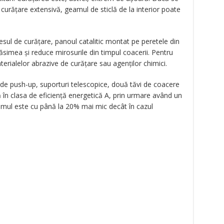
curățare extensivă, geamul de sticlă de la interior poate
esul de curățare, panoul catalitic montat pe peretele din
răsimea și reduce mirosurile din timpul coacerii. Pentru
erialelor abrazive de curățare sau agenților chimici.
e push-up, suporturi telescopice, două tăvi de coacere
ă în clasa de eficiență energetică A, prin urmare având un
mul este cu până la 20% mai mic decât în cazul