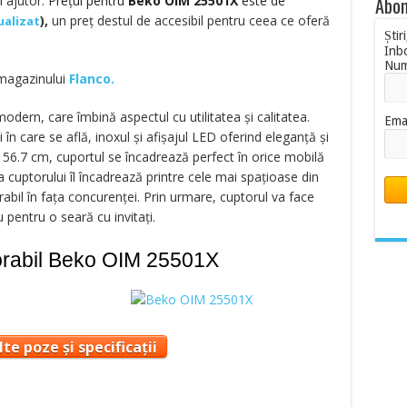
 ajutor.
Prețul pentru
Beko OIM 25501X
este de
Abon
),
un preț destul de accesibil pentru ceea ce oferă
ualizat
Știr
Inb
Nu
 magazinului
Flanco.
dern, care îmbină aspectul cu utilitatea și calitatea.
Ema
în care se află, inoxul și afișajul LED oferind eleganță și
x 56.7 cm, cuportul se încadrează perfect în orice mobilă
a cuptorului îl încadrează printre cele mai spațioase din
abil în fața concurenței. Prin urmare, cuptorul va face
u pentru o seară cu invitați.
orabil Beko OIM 25501X
te poze și specificații