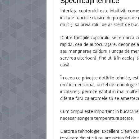
Specificații tehnice
Interfața cuptorului este intuitivă, co
include funcțiile clasice de programare (
mult și să preia rolul de asistent de buc
Dintre funcțiile cuptorului se remarcă ce
rapidă, cea de autocurățare, decongelare
sau menținerea căldurii. Funcția de menț
servirea ulterioară, find utilă în același 
casă.
În ceea ce privește dotările tehnice, es
multidimensional, un fel de tehnologie
încălzire și permite gătitul în mai mult
diferite fără ca aromele să se amestece î
Cum timpul este important în bucătărie
necesar atingerii temperaturii setate.
Datorită tehnologiei Excellent Clean car
totalitate din sticlă nu are niciun fel d