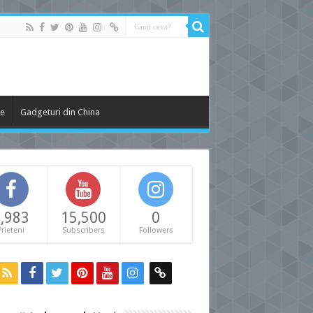
le
Gadgeturi din China
,983
15,500
0
Prieteni
Subscribers
Followers