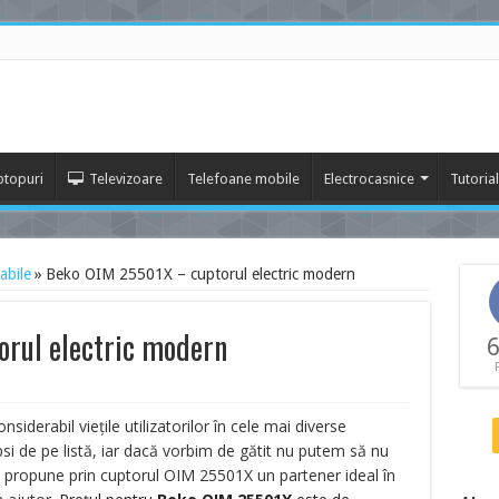
ptopuri
Televizoare
Telefoane mobile
Electrocasnice
Tutoria
abile
»
Beko OIM 25501X – cuptorul electric modern
rul electric modern
6
iderabil viețile utilizatorilor în cele mai diverse
ipsi de pe listă, iar dacă vorbim de gătit nu putem să nu
o propune prin cuptorul OIM 25501X un partener ideal în