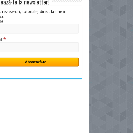
ează-te la newsletter!
i, review-uri, tutoriale, direct la tine în
ox.
me
*
il