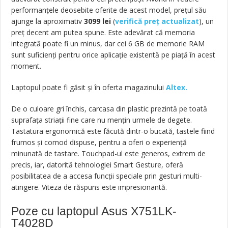
performanţele deosebite oferite de acest model, preţul său
ajunge la aproximativ
3099
lei
(
verifică preț actualizat
), un
preț decent am putea spune. Este adevărat că memoria
integrată poate fi un minus, dar cei 6 GB de memorie RAM
sunt suficienţi pentru orice aplicaţie existentă pe piaţă în acest
moment.
Laptopul poate fi găsit și în oferta magazinului
Altex.
De o culoare gri închis, carcasa din plastic prezintă pe toată
suprafaţa striaţii fine care nu menţin urmele de degete.
Tastatura ergonomică este făcută dintr-o bucată, tastele fiind
frumos şi comod dispuse, pentru a oferi o experienţă
minunată de tastare. Touchpad-ul este generos, extrem de
precis, iar, datorită tehnologiei Smart Gesture, oferă
posibilitatea de a accesa funcţii speciale prin gesturi multi-
atingere. Viteza de răspuns este impresionantă.
Poze cu laptopul Asus X751LK-
T4028D