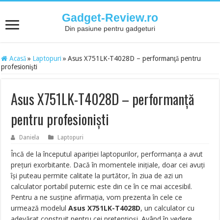
Gadget-Review.ro
Din pasiune pentru gadgeturi
Acasă
»
Laptopuri
»
Asus X751LK-T4028D – performanţă pentru
profesionişti
Asus X751LK-T4028D – performanţă
pentru profesionişti
Daniela
Laptopuri
Încă de la începutul apariţiei laptopurilor, performanţa a avut
preţuri exorbitante. Dacă în momentele iniţiale, doar cei avuţi
îşi puteau permite calitate la purtător, în ziua de azi un
calculator portabil puternic este din ce în ce mai accesibil.
Pentru a ne susţine afirmaţia, vom prezenta în cele ce
urmează modelul
Asus X751LK-T4028D
, un calculator cu
adevărat construit pentru cei pretenţioşi. Având în vedere