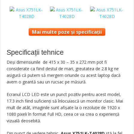
Mai multe poze și specificații
Specificații tehnice
Deşi dimensiunile de 415 x 30 – 35 x 272 mm pot fi
considerate ca fiind destul de mari, greutatea de 2.8 kg ne
asigură că putem să mergem oriunde cu acest laptop dacă
avem o geantă sau un rucsac pe măsură.
Ecranul LCD LED este un punct pozitiv pentru acest model,
17.3 inch fiind suficienţi să înlocuiască un monitor clasic. Mai
mult de atât, imaginile sunt afişate la o rezoluţie de 1920 x
1080 pixeli în format Full HD, ceea ce va crea o experienţă
vizuală deosebită.
Din punct de vedere tehnic,
Asus X751LK-T4028D
stă la fel