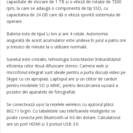
capacitate de stocare de 1 TB şi o viteză de rotaţie de 7200
rpm, la care se adaugă o componentă de tip SSD, cu
capacitatea de 24 GB care dă o viteză sporită sistemului de
operare.
Bateria este de tipul Li Ion şi are 4 celule. Autonomia
asigurată de acest acumulator este undeva în jurul a patru ore
şi treizeci de minute la o utilizare normală.
Sunetul este cristalin, tehnologia SonicMaster îmbunătăţind
eficienţa celor două difuzoare stereo. Camera web şi
microfonul integrat sunt ideale pentru a purta discuţii video pe
Skype cu cei apropiaţi. Laptopul are şi un cititor de carduri
pentru modelele SD şi MMC, pentru descărcarea uşoară a
pozelor din aparatele de fotografiat.
Se conectează uşor la reţelele wireless cu ajutorul plăcii
802.11 b/g/n. Cu tabeletele sau telefoanele inteligente se
poate conecta prin Bluetooth-ul 4.0 din dotare. Calculatorul
are un port HDMI şi 3 porturi USB 3.0.