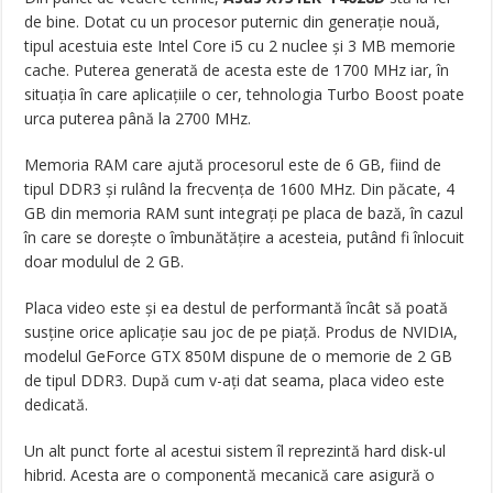
de bine. Dotat cu un procesor puternic din generaţie nouă,
tipul acestuia este Intel Core i5 cu 2 nuclee şi 3 MB memorie
cache. Puterea generată de acesta este de 1700 MHz iar, în
situaţia în care aplicaţiile o cer, tehnologia Turbo Boost poate
urca puterea până la 2700 MHz.
Memoria RAM care ajută procesorul este de 6 GB, fiind de
tipul DDR3 şi rulând la frecvenţa de 1600 MHz. Din păcate, 4
GB din memoria RAM sunt integraţi pe placa de bază, în cazul
în care se doreşte o îmbunătăţire a acesteia, putând fi înlocuit
doar modulul de 2 GB.
Placa video este şi ea destul de performantă încât să poată
susţine orice aplicaţie sau joc de pe piaţă. Produs de NVIDIA,
modelul GeForce GTX 850M dispune de o memorie de 2 GB
de tipul DDR3. După cum v-aţi dat seama, placa video este
dedicată.
Un alt punct forte al acestui sistem îl reprezintă hard disk-ul
hibrid. Acesta are o componentă mecanică care asigură o