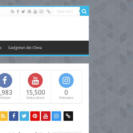
e
Gadgeturi din China
,983
15,500
0
Prieteni
Subscribers
Followers