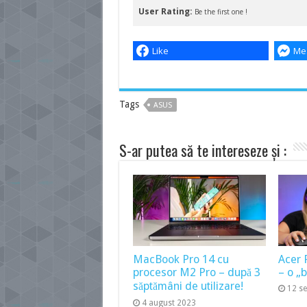
User Rating:
Be the first one !
Like
Me
Tags
ASUS
S-ar putea să te intereseze și :
MacBook Pro 14 cu
Acer 
procesor M2 Pro – după 3
– o „
săptămâni de utilizare!
12 s
4 august 2023