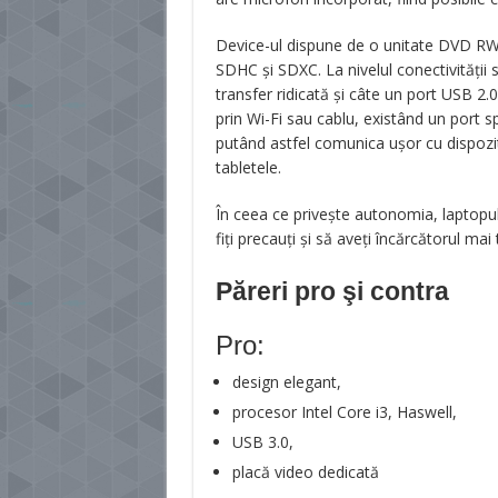
Device-ul dispune de o unitate DVD RW 
SDHC și SDXC. La nivelul conectivității
transfer ridicată și câte un port USB 2
prin Wi-Fi sau cablu, existând un port s
putând astfel comunica ușor cu dispoz
tabletele.
În ceea ce privește autonomia, laptopul
fiți precauți și să aveți încărcătorul mai 
Păreri pro şi contra
Pro:
design elegant,
procesor Intel Core i3, Haswell,
USB 3.0,
placă video dedicată