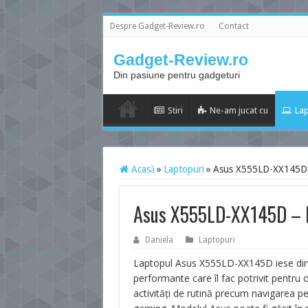
Despre Gadget-Review.ro
Contact
Gadget-Review.ro
Din pasiune pentru gadgeturi
Stiri
Ne-am jucat cu
Lap
Acasă
»
Laptopuri
»
Asus X555LD-XX145D –
Asus X555LD-XX145D – la
Daniela
Laptopuri
Laptopul Asus X555LD-XX145D iese din ti
performante care îl fac potrivit pentru o
activități de rutină precum navigarea pe