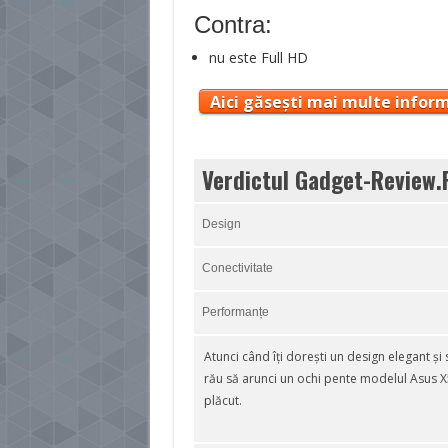
Contra:
nu este Full HD
Aici găsești mai multe inform
Verdictul Gadget-Review.
Design
Conectivitate
Performanțe
Atunci când îți dorești un design elegant și s
rău să arunci un ochi pente modelul Asus 
plăcut.