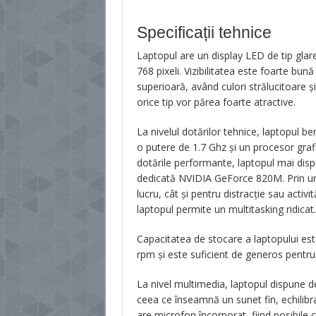
Specificații tehnice
Laptopul are un display LED de tip glar
768 pixeli. Vizibilitatea este foarte bună 
superioară, având culori strălucitoare și
orice tip vor părea foarte atractive.
La nivelul dotărilor tehnice, laptopul b
o putere de 1.7 Ghz și un procesor graf
dotările performante, laptopul mai di
dedicată NVIDIA GeForce 820M. Prin 
lucru, cât și pentru distracție sau activi
laptopul permite un multitasking ridicat.
Capacitatea de stocare a laptopului es
rpm și este suficient de generos pentru
La nivel multimedia, laptopul dispune 
ceea ce înseamnă un sunet fin, echilib
are microfon încorporat, fiind posibile 