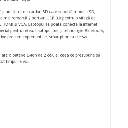
și un cititor de carduri SD care suportă modele SD,
 se mai remarcă 2 port-uri USB 3.0 pentru o viteză de
.0, HDMI și VGA. Laptopul se poate conecta la internet
pecial pentru rețea. Laptopul are și tehnologie Bluetooth,
itive precum imprimantele, smartphone-urile sau
 are o baterie Li-ion de 2 celule, ceea ce presupune să
tot timpul la voi.