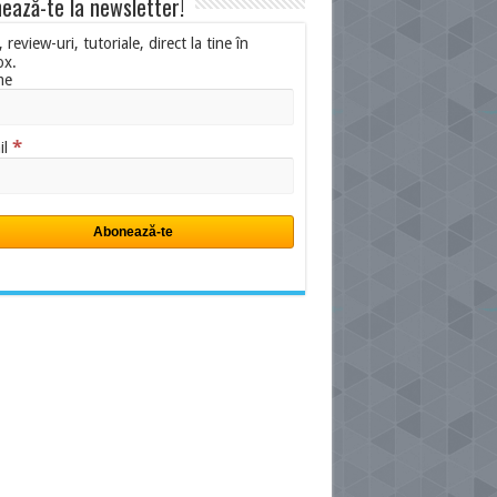
ează-te la newsletter!
i, review-uri, tutoriale, direct la tine în
ox.
me
*
il