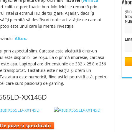
 magazine la prețul de aproximativ
1850
lei
(
verifică
Abon
rt calitate-preț foarte bun. Modelul se remarcă prin
Știr
l Intel și ecranul HD de tip glare. Așadar, dacă îți
Inb
ă îți permită să desfășori toate activitățile de care ai
Nu
ptop este unul care își merită investiția.
azinului
Altex.
Ema
i prin aspectul slim. Carcasa este alcătuită dintr-un
lul este disponibil pe roșu. La o primă impresie, carcasa
u este așa. Laptopul are dimensiunile de 382 x 25.8 x 256
de transportat. Tastatura este neagră și oferă un
Tastatura este numerică, fiind astfel potrivită atât pentru
 cei care sunt pasionați de gaming.
 X555LD-XX145D
te poze și specificații