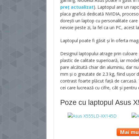
gaming. Modelul Asus poate fi găsit în
preț actualizat
). Laptopul are un rapo
placa grafică dedicată NVIDIA, procesoru
dorești un laptop cu personalitate care s
nevoie peste zi, la fel ca un PC, acest la
Laptopul poate fi găsit și în oferta mag
Designul laptopului atrage prin culoare ș
plastic de calitate superioară, iar mode
pare alcătuită chiar din aluminiu, dar n
mm și o greutate de 2.3 kg, fiind ușor 
contrast foarte plăcut față de carcasă. 
cei care lucrează cu cifre, cât și pentru
Poze cu laptopul Asus
Mai mul