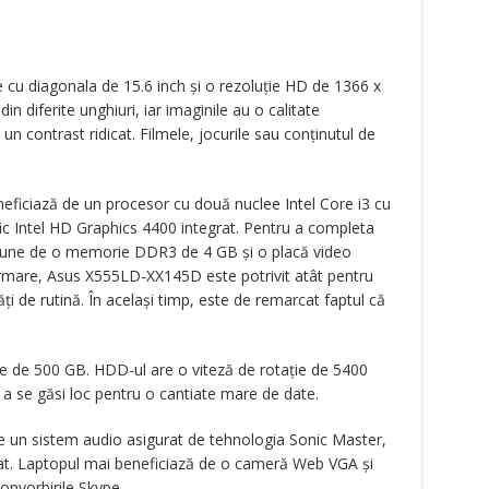
e cu diagonala de 15.6 inch și o rezoluție HD de 1366 x
din diferite unghiuri, iar imaginile au o calitate
 un contrast ridicat. Filmele, jocurile sau conținutul de
eneficiază de un procesor cu două nuclee Intel Core i3 cu
ic Intel HD Graphics 4400 integrat. Pentru a completa
spune de o memorie DDR3 de 4 GB și o placă video
urmare, Asus X555LD-XX145D
este potrivit atât pentru
tăți de rutină. În același timp, este de remarcat faptul că
te de 500 GB. HDD-ul are o viteză de rotație de 5400
 a se găsi loc pentru o cantiate mare de date.
de un sistem audio asigurat de tehnologia Sonic Master,
rat. Laptopul mai beneficiază de o cameră Web VGA și
convorbirile Skype.