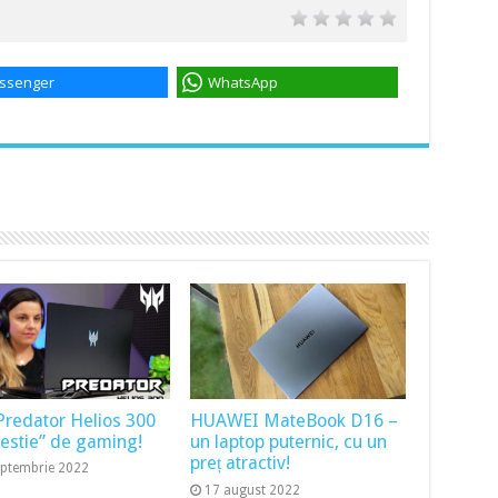
ssenger
WhatsApp
Predator Helios 300
HUAWEI MateBook D16 –
bestie” de gaming!
un laptop puternic, cu un
preț atractiv!
eptembrie 2022
17 august 2022