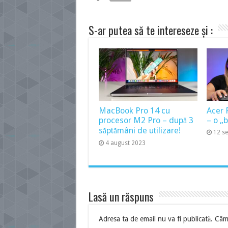
S-ar putea să te intereseze și :
MacBook Pro 14 cu
Acer 
procesor M2 Pro – după 3
– o „
săptămâni de utilizare!
12 s
4 august 2023
Lasă un răspuns
Adresa ta de email nu va fi publicată.
Câmp