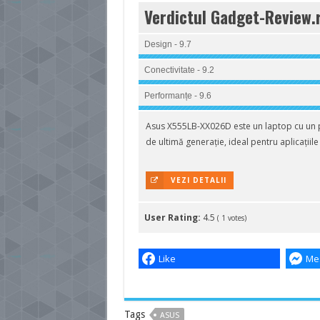
Verdictul Gadget-Review.
Design - 9.7
Conectivitate - 9.2
Performanțe - 9.6
Asus X555LB-XX026D este un laptop cu un 
de ultimă generație, ideal pentru aplicațiile
VEZI DETALII
User Rating:
4.5
(
1
votes)
Like
Me
Tags
ASUS