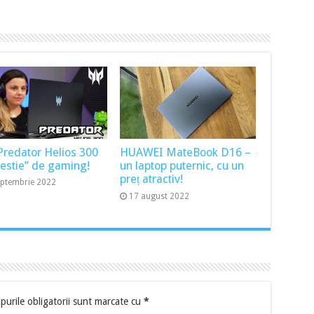
Predator Helios 300
HUAWEI MateBook D16 –
bestie” de gaming!
un laptop puternic, cu un
preț atractiv!
eptembrie 2022
17 august 2022
urile obligatorii sunt marcate cu
*