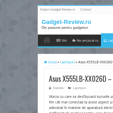
Despre Gadget-Review.ro
Contact
Gadget-Review.ro
Din pasiune pentru gadgeturi
Stiri
Ne-am jucat cu
Lap
Acasă
»
Laptopuri
»
Asus X555LB-XX026D –
Asus X555LB-XX026D – t
Daniela
Laptopuri
Viteza cu care se desfăşoară lucrurile 
fim cât mai conectaţi la acest aspect şi
adevărat în materie de aparatură electro