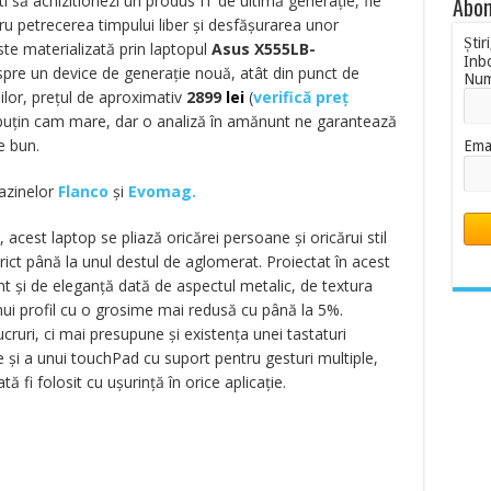
i să achizitionezi un produs IT de ultimă generaţie, fie
Abon
tru petrecerea timpului liber şi desfăşurarea unor
Știr
este materializată prin laptopul
Asus X555LB-
Inb
spre un device de generaţie nouă, atât din punct de
Nu
ţiilor, preţul de aproximativ
2899
lei
(
verifică preț
 puţin cam mare, dar o analiză în amănunt ne garantează
e bun.
Ema
gazinelor
Flanco
și
Evomag.
acest laptop se pliază oricărei persoane şi oricărui stil
trict până la unul destul de aglomerat. Proiectat în acest
nt şi de eleganţă dată de aspectul metalic, de textura
unui profil cu o grosime mai redusă cu până la 5%.
ruri, ci mai presupune şi existenţa unei tastaturi
e şi a unui touchPad cu suport pentru gesturi multiple,
 fi folosit cu uşurinţă în orice aplicaţie.