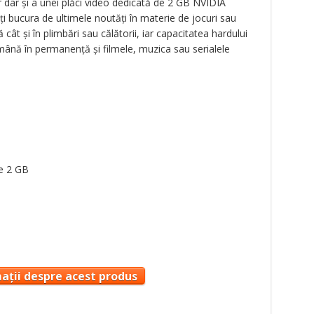
r dar şi a unei plăci video dedicată de 2 GB NVIDIA
i bucura de ultimele noutăţi în materie de jocuri sau
ă cât şi în plimbări sau călătorii, iar capacitatea hardului
demână în permanenţă şi filmele, muzica sau serialele
de 2 GB
ații despre acest produs