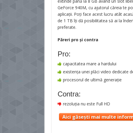
extinde până la 8 GB având un slot libe
GeForce 940M, cu ajutorul căreia te poţ
aplicaţii. Poţi face acest lucru atât acas
de 1 TB îţi dă posibilitatea să ai la în
preferate.
Păreri pro şi contra
Pro:
capacitatea mare a hardului
existenţa unei plăci video dedicate 
procesorul de ultimă generaţie
Contra:
rezoluția nu este Full HD
Aici găsești mai multe inform