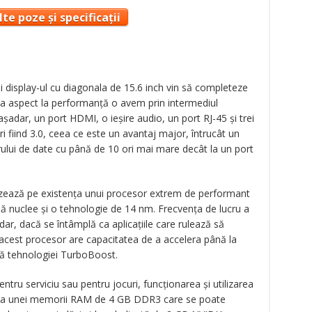
te poze și specificații
 display-ul cu diagonala de 15.6 inch vin să completeze
e la aspect la performanţă o avem prin intermediul
, aşadar, un port HDMI, o ieşire audio, un port RJ-45 şi trei
ri fiind 3.0, ceea ce este un avantaj major, întrucât un
rului de date cu până de 10 ori mai mare decât la un port
azează pe existenţa unui procesor extrem de performant
ă nuclee şi o tehnologie de 14 nm. Frecvenţa de lucru a
ar, dacă se întâmplă ca aplicaţiile care rulează să
 acest procesor are capacitatea de a accelera până la
tă tehnologiei TurboBoost.
ntru serviciu sau pentru jocuri, funcţionarea şi utilizarea
 şi a unei memorii RAM de 4 GB DDR3 care se poate