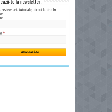
ează-te la newsletter!
i, review-uri, tutoriale, direct la tine în
ox.
me
*
il