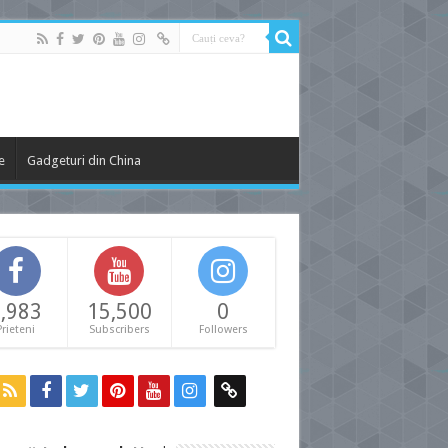
e
Gadgeturi din China
,983
15,500
0
Prieteni
Subscribers
Followers