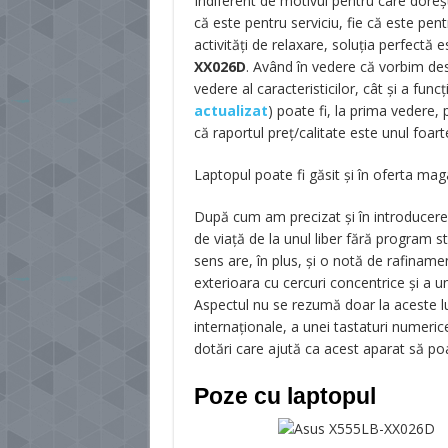
Indiferent de motivul pentru care doreşt
că este pentru serviciu, fie că este pen
activităţi de relaxare, soluţia perfectă 
XX026D
. Având în vedere că vorbim de
vedere al caracteristicilor, cât şi a func
actualizat
)
poate fi, la prima vedere,
că raportul preţ/calitate este unul foart
Laptopul poate fi găsit și în oferta ma
După cum am precizat şi în introducere, 
de viaţă de la unul liber fără program s
sens are, în plus, şi o notă de rafiname
exterioara cu cercuri concentrice şi a 
Aspectul nu se rezumă doar la aceste luc
internaţionale, a unei tastaturi numeric
dotări care ajută ca acest aparat să poată
Poze cu laptopul