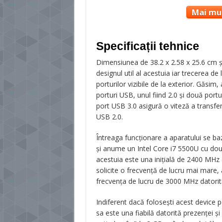
Mai mul
Specificații tehnice
Dimensiunea de 38.2 x 2.58 x 25.6 cm şi
designul util al acestuia iar trecerea d
porturilor vizibile de la exterior. Găsim
porturi USB, unul fiind 2.0 şi două portu
port USB 3.0 asigură o viteză a transfe
USB 2.0.
Întreaga funcţionare a aparatului se b
şi anume un Intel Core i7 5500U cu dou
acestuia este una iniţială de 2400 MHz d
solicite o frecvenţă de lucru mai mare,
frecvenţa de lucru de 3000 MHz datori
Indiferent dacă foloseşti acest device pe
sa este una fiabilă datorită prezenţei