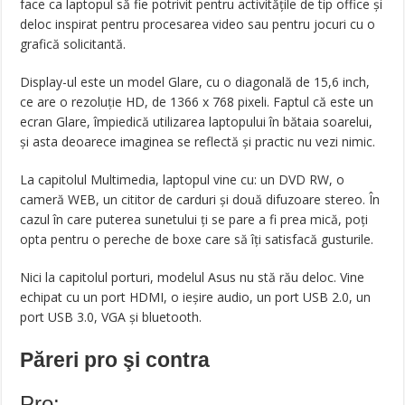
face ca laptopul să fie potrivit pentru activitățile de tip office și
deloc inspirat pentru procesarea video sau pentru jocuri cu o
grafică solicitantă.
Display-ul este un model Glare, cu o diagonală de 15,6 inch,
ce are o rezoluție HD, de 1366 x 768 pixeli. Faptul că este un
ecran Glare, împiedică utilizarea laptopului în bătaia soarelui,
și asta deoarece imaginea se reflectă și practic nu vezi nimic.
La capitolul Multimedia, laptopul vine cu: un DVD RW, o
cameră WEB, un cititor de carduri și două difuzoare stereo. În
cazul în care puterea sunetului ți se pare a fi prea mică, poți
opta pentru o pereche de boxe care să îți satisfacă gusturile.
Nici la capitolul porturi, modelul Asus nu stă rău deloc. Vine
echipat cu un port HDMI, o ieșire audio, un port USB 2.0, un
port USB 3.0, VGA și bluetooth.
Păreri pro şi contra
Pro: