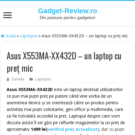
Gadget-Review.ro
Din pasiune pentru gadgeturi
Acasă
»
Laptopuri
»
Asus X553MA-XX432D – un laptop cu preț mic
Asus X553MA-XX432D – un laptop cu
preț mic
Daniela
Laptopuri
Asus X553MA-XX432D
este un laptop destinat utilizatorilor
ce pun mai puțin preț pe putere când vine vorba de un
asemenea device și se orientează către un produs pentru
activități mai puțin solicitante, gen office și multimedia, care
să fie totodată accesibil la preț. Laptopul despre care vom
discuta astăzi îl vei găsi pe rafturile magazinelor la un preț de
aproximativ
1499 lei
(
verifică preț actualizat
)
, dar cu puțin