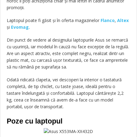
noroc îl poți achiziționa chiar și mai ieftin în cadrul anumitor
promoții.
Laptopul poate fi găsit și în oferta magazinelor
Flanco
,
Altex
și
Evomag.
Din punct de vedere al designului laptopurile Asus se remarcă
cu ușurință, iar modelul în cauză nu face excepție de la regulă.
Are un aspect atractiv, este complet negru, realizat dintr-un
plastic mat, cu carcasă ușor texturată, ce face ca amprentele
să nu rămână pe suprafața sa.
Odată ridicată clapeta, vei descoperi la interior o tastatură
completă, de tip chiclet, cu taste joase, ideală pentru o
tastare îndelungată și confortabilă. Laptopul cântărește 2,2
kg, ceea ce înseamnă că avem de-a face cu un model
portabil, ușor de transportat.
Poze cu laptopul