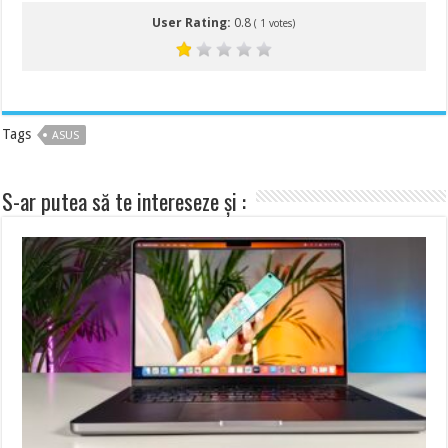
User Rating:
0.8
(
1
votes)
Tags
ASUS
S-ar putea să te intereseze și :