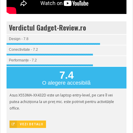
Verdictul Gadget-Review.ro
Design - 7.8
Conectivitate - 7.2
Performanțe - 7.2
7.4
O alegere accesibilă
Asus X553MA-XX432D este un laptop entry-level, pe care îl vei
putea achiziționa la un preț mic. este potrivit pentru activitățile
office.
VEZI DETALII