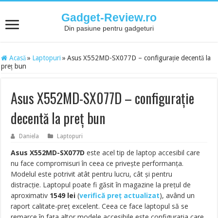
Gadget-Review.ro
Din pasiune pentru gadgeturi
Acasă
»
Laptopuri
»
Asus X552MD-SX077D – configurație decentă la
preț bun
Asus X552MD-SX077D – configurație
decentă la preț bun
Daniela
Laptopuri
Asus X552MD-SX077D
este acel tip de laptop accesibil care
nu face compromisuri în ceea ce privește performanța.
Modelul este potrivit atât pentru lucru, cât și pentru
distracție. Laptopul poate fi găsit în magazine la prețul de
aproximativ
1549
lei
(
verifică preț actualizat
), având un
raport calitate-preț excelent. Ceea ce face laptopul să se
remarce în fața altor modele accesibile este configurația care