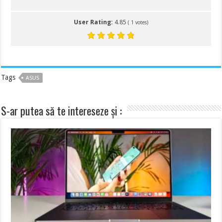
User Rating:
4.85
(
1
votes)
Tags
ASUS
S-ar putea să te intereseze și :