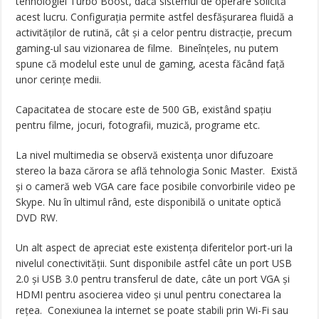
tehnologiei Turbo Boost, dacă sistemul de operare solicită
acest lucru. Configurația permite astfel desfășurarea fluidă a
activităților de rutină, cât și a celor pentru distracție, precum
gaming-ul sau vizionarea de filme. Bineînțeles, nu putem
spune că modelul este unul de gaming, acesta făcând față
unor cerințe medii.
Capacitatea de stocare este de 500 GB, existând spațiu
pentru filme, jocuri, fotografii, muzică, programe etc.
La nivel multimedia se observă existența unor difuzoare
stereo la baza cărora se află tehnologia Sonic Master. Există
și o cameră web VGA care face posibile convorbirile video pe
Skype. Nu în ultimul rând, este disponibilă o unitate optică
DVD RW.
Un alt aspect de apreciat este existența diferitelor port-uri la
nivelul conectivității. Sunt disponibile astfel câte un port USB
2.0 și USB 3.0 pentru transferul de date, câte un port VGA și
HDMI pentru asocierea video și unul pentru conectarea la
rețea. Conexiunea la internet se poate stabili prin Wi-Fi sau