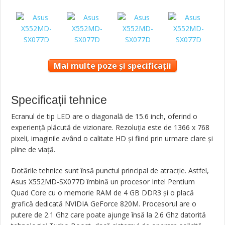
Mai multe poze și specificații
Specificații tehnice
Ecranul de tip LED are o diagonală de 15.6 inch, oferind o
experiență plăcută de vizionare. Rezoluția este de 1366 x 768
pixeli, imaginile având o calitate HD și fiind prin urmare clare și
pline de viață.
Dotările tehnice sunt însă punctul principal de atracție. Astfel,
Asus X552MD-SX077D îmbină un procesor Intel Pentium
Quad Core cu o memorie RAM de 4 GB DDR3 și o placă
grafică dedicată NVIDIA GeForce 820M. Procesorul are o
putere de 2.1 Ghz care poate ajunge însă la 2.6 Ghz datorită