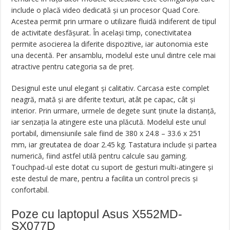
include o placă video dedicată și un procesor Quad Core.
Acestea permit prin urmare o utilizare fluidă indiferent de tipul
de activitate desfășurat. În același timp, conectivitatea
permite asocierea la diferite dispozitive, iar autonomia este
una decentă. Per ansamblu, modelul este unul dintre cele mai
atractive pentru categoria sa de preț.
Designul este unul elegant și calitativ. Carcasa este complet
neagră, mată și are diferite texturi, atât pe capac, cât și
interior. Prin urmare, urmele de degete sunt ținute la distanță,
iar senzația la atingere este una plăcută. Modelul este unul
portabil, dimensiunile sale fiind de 380 x 24.8 – 33.6 x 251
mm, iar greutatea de doar 2.45 kg. Tastatura include și partea
numerică, fiind astfel utilă pentru calcule sau gaming.
Touchpad-ul este dotat cu suport de gesturi multi-atingere și
este destul de mare, pentru a facilita un control precis și
confortabil.
Poze cu laptopul Asus X552MD-
SX077D