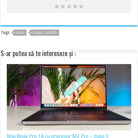
Tags
ASUS
X552CL-SX187D
S-ar putea să te intereseze și :
MacBook Pro 14 cu procesor M2 Pro – după 3