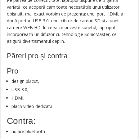
Pe partea de conectivitate, laptopul dispune de o gamă
variată, ce acoperă cam toate necesitățile unui utilizator
obișnuit, mai exact vorbim de prezența: unui port HDMI, a
două porturi USB 3.0, unui cititor de carduri SD și a unei
camere WEB HD. În ceea ce privește sunetul, laptopul
încorporează un difuzor cu tehnologie SonicMaster, ce
asigură divertismentul deplin.
Păreri pro şi contra
Pro
design plăcut,
USB 3.0,
HDMI,
placă video dedicată
Contra:
nu are bluetooth