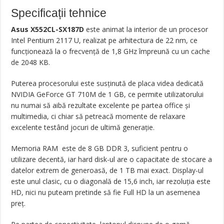
Specificații tehnice
Asus X552CL-SX187D
este animat la interior de un procesor
Intel Pentium 2117 U, realizat pe arhitectura de 22 nm, ce
funcționează la o frecvență de 1,8 GHz împreună cu un cache
de 2048 KB.
Puterea procesorului este susținută de placa videa dedicată
NVIDIA GeForce GT 710M de 1 GB, ce permite utilizatorului
nu numai să aibă rezultate excelente pe partea office și
multimedia, ci chiar să petreacă momente de relaxare
excelente testând jocuri de ultimă generație.
Memoria RAM este de 8 GB DDR 3, suficient pentru o
utilizare decentă, iar hard disk-ul are o capacitate de stocare a
datelor extrem de generoasă, de 1 TB mai exact. Display-ul
este unul clasic, cu o diagonală de 15,6 inch, iar rezoluția este
HD, nici nu puteam pretinde să fie Full HD la un asemenea
preț.