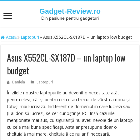
Gadget-Review.ro
Din pasiune pentru gadgeturi
Acasă
»
Laptopuri
»
Asus X552CL-SX187D – un laptop low budget
Asus X552CL-SX187D – un laptop low
budget
Daniela
Laptopuri
În zilele noastre laptopurile au devenit o necesitate atât
pentru elevi, cât și pentru cei ce au trecut de vârsta a doua și
totuși mai lucrează. Indiferent de domeniul în care lucrezi sau
ți-ai dori să lucrezi, se cer cunoștințe PC. Însă cazurile
menționate mai sus, cu siguranță nu aveți nevoie de un laptop
cu cele mai bune specificații. Asta ar presupune doar o
cheltuială mai mare, cheltuială ce nu ar fi necesară.