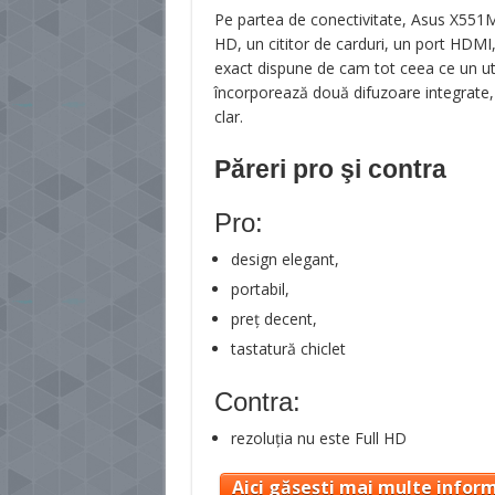
Pe partea de conectivitate, Asus X5
HD, un cititor de carduri, un port HDMI
exact dispune de cam tot ceea ce un uti
încorporează două difuzoare integrate, 
clar.
Păreri pro şi contra
Pro:
design elegant,
portabil,
preț decent,
tastatură chiclet
Contra:
rezoluția nu este Full HD
Aici găsești mai multe inform