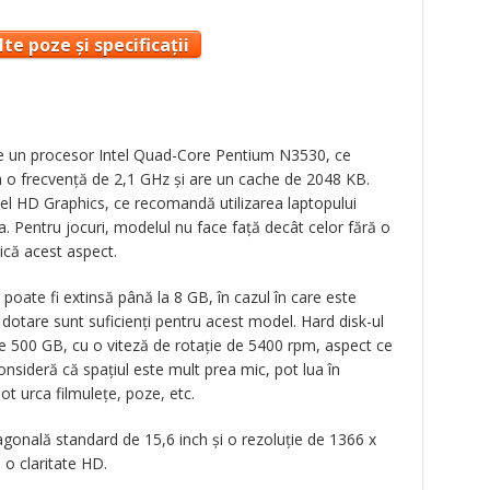
te poze și specificații
de un procesor Intel Quad-Core Pentium N3530, ce
a o frecvență de 2,1 GHz și are un cache de 2048 KB.
el HD Graphics, ce recomandă utilizarea laptopului
ia. Pentru jocuri, modelul nu face față decât celor fără o
lică acest aspect.
te fi extinsă până la 8 GB, în cazul în care este
 dotare sunt suficienți pentru acest model. Hard disk-ul
e 500 GB, cu o viteză de rotație de 5400 rpm, aspect ce
nsideră că spațiul este mult prea mic, pot lua în
ot urca filmulețe, poze, etc.
agonală standard de 15,6 inch și o rezoluție de 1366 x
 o claritate HD.