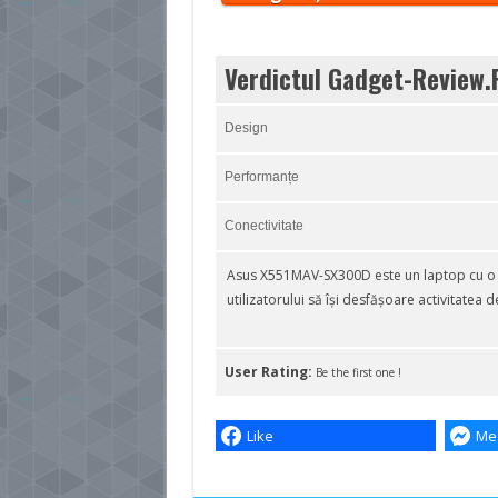
Verdictul Gadget-Review.
Design
Performanțe
Conectivitate
Asus X551MAV-SX300D este un laptop cu o c
utilizatorului să își desfășoare activitatea d
User Rating:
Be the first one !
Like
Me