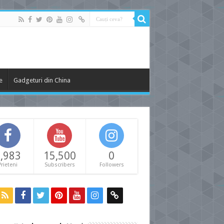
e
Gadgeturi din China
,983
15,500
0
Prieteni
Subscribers
Followers