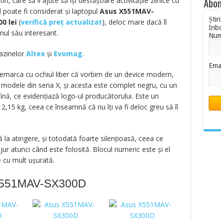
in, care să îl ajute să își desfășoare activitățile zilnice cu
Abon
 poate fi considerat și laptopul
Asus X551MAV-
Știr
00
lei
(
verifică preț actualizat
),
deloc mare dacă îl
Inb
gnul său interesant.
Nu
gazinelor
Altex
și
Evomag.
Ema
remarca cu ochiul liber că vorbim de un device modern,
te modele din seria X, și acesta este complet negru, cu un
fină, ce evidențiază logo-ul producătorului. Este un
2,15 kg, ceea ce înseamnă că nu îți va fi deloc greu să îl
ă la atingere, și totodată foarte silențioasă, ceea ce
ur atunci când este folosită. Blocul numeric este și el
e cu mult ușurată.
 X551MAV-SX300D