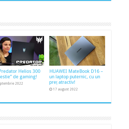
Predator Helios 300
HUAWEI MateBook D16 –
bestie” de gaming!
un laptop puternic, cu un
preț atractiv!
eptembrie 2022
17 august 2022