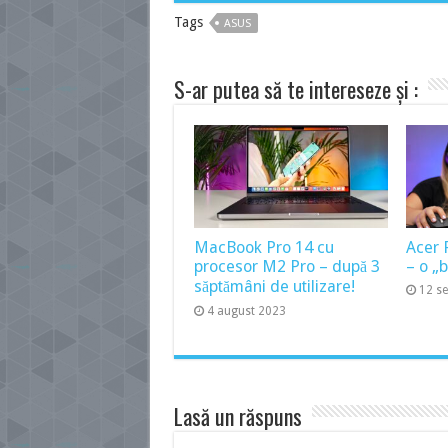
Tags
ASUS
S-ar putea să te intereseze și :
MacBook Pro 14 cu
Acer 
procesor M2 Pro – după 3
– o „
săptămâni de utilizare!
12 s
4 august 2023
Lasă un răspuns