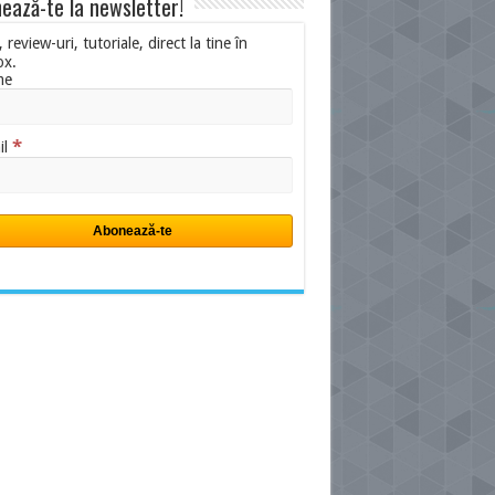
ează-te la newsletter!
i, review-uri, tutoriale, direct la tine în
ox.
me
*
il