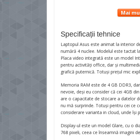
Mai mul
Specificații tehnice
Laptopul Asus este animat la interior 
numără 4 nuclee. Modelul este tactat l
Placa video integrată este un model Int
pentru activități office, dar și multimed
grafică puternică. Totuși prețul mic exp
Memoria RAM este de 4 GB DDR3, dar poa
nevoie, deși eu consider că cei 4GB din
are o capacitate de stocare a datelor d
nu mă surprinde. Totuși pentru cei ce co
considerare varianta in cloud, unde își p
Display-ul este un model Glare, cu o di
768 pixeli, ceea ce înseamnă imagini de