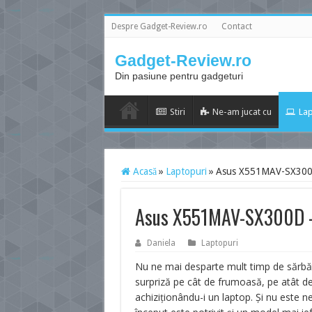
Despre Gadget-Review.ro
Contact
Gadget-Review.ro
Din pasiune pentru gadgeturi
Stiri
Ne-am jucat cu
Lap
Acasă
»
Laptopuri
»
Asus X551MAV-SX300D 
Asus X551MAV-SX300D – i
Daniela
Laptopuri
Nu ne mai desparte mult timp de sărbător
surpriză pe cât de frumoasă, pe atât de ut
achiziționându-i un laptop. Și nu este ne