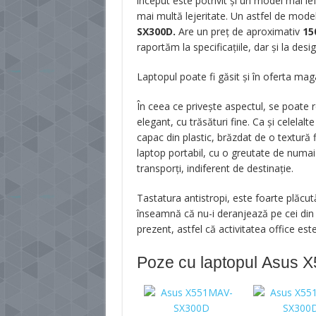
început este potrivit și un model mai ieft
mai multă lejeritate. Un astfel de model
SX300D.
Are un preț de aproximativ
15
raportăm la specificațiile, dar și la desi
Laptopul poate fi găsit și în oferta ma
În ceea ce privește aspectul, se poate 
elegant, cu trăsături fine. Ca și celelal
capac din plastic, brăzdat de o textură 
laptop portabil, cu o greutate de numai 
transporți, indiferent de destinație.
Tastatura antistropi, este foarte plăcut
înseamnă că nu-i deranjează pe cei din j
prezent, astfel că activitatea office est
Poze cu laptopul Asus