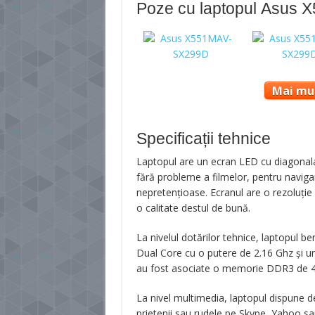
Poze cu laptopul Asus
Mai mul
Specificații tehnice
Laptopul are un ecran LED cu diagonala 
fără probleme a filmelor, pentru navigar
nepretențioase. Ecranul are o rezoluție 
o calitate destul de bună.
La nivelul dotărilor tehnice, laptopul b
Dual Core cu o putere de 2.16 Ghz și un
au fost asociate o memorie DDR3 de 4
La nivel multimedia, laptopul dispune 
prietenii sau rudele pe Skype, Yahoo sa