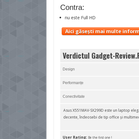
Contra:
nu este Full HD
Aici găsești mai multe inform
Verdictul Gadget-Review.
Design
Performanțe
Conectivitate
Asus X551MAV-SX299D este un laptop elegant
decente, îndeosebi de tip office și multime
User Rating:
Be the first one !