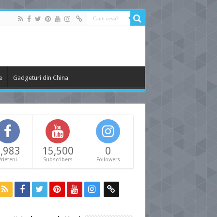
e
Gadgeturi din China
,983
15,500
0
Prieteni
Subscribers
Followers