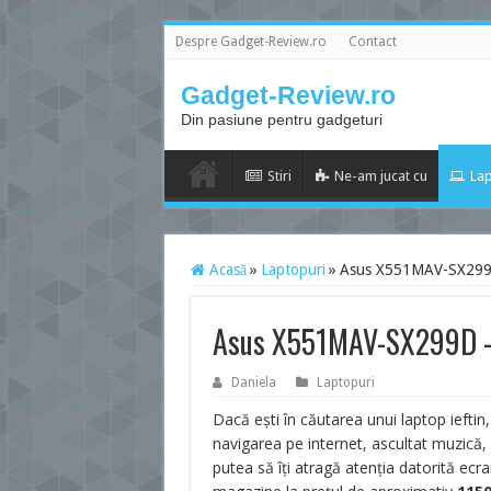
Despre Gadget-Review.ro
Contact
Gadget-Review.ro
Din pasiune pentru gadgeturi
Stiri
Ne-am jucat cu
Lap
Acasă
»
Laptopuri
»
Asus X551MAV-SX299D 
Asus X551MAV-SX299D – 
Daniela
Laptopuri
Dacă ești în căutarea unui laptop ieftin,
navigarea pe internet, ascultat muzică,
putea să îți atragă atenția datorită ecra