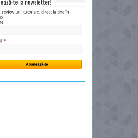
ează-te la newsletter!
i, review-uri, tutoriale, direct la tine în
ox.
me
*
il