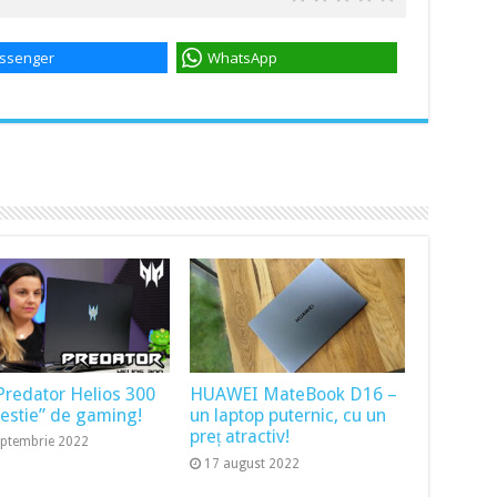
ssenger
WhatsApp
Predator Helios 300
HUAWEI MateBook D16 –
bestie” de gaming!
un laptop puternic, cu un
preț atractiv!
eptembrie 2022
17 august 2022