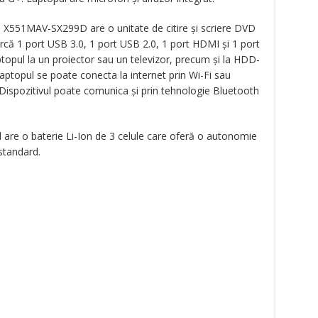
us X551MAV-SX299D are o unitate de citire și scriere DVD
arcă 1 port USB 3.0, 1 port USB 2.0, 1 port HDMI și 1 port
topul la un proiector sau un televizor, precum și la HDD-
Laptopul se poate conecta la internet prin Wi-Fi sau
. Dispozitivul poate comunica și prin tehnologie Bluetooth
 are o baterie Li-Ion de 3 celule care oferă o autonomie
 standard.