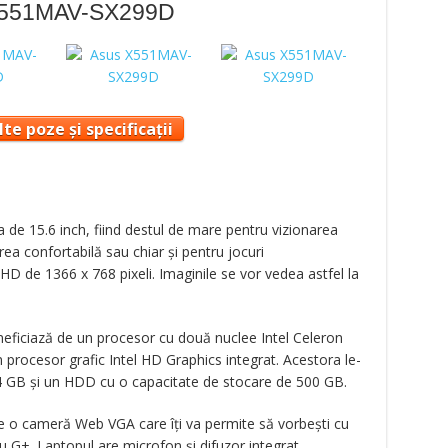
 X551MAV-SX299D
te poze și specificații
de 15.6 inch, fiind destul de mare pentru vizionarea
ea confortabilă sau chiar și pentru jocuri
HD de 1366 x 768 pixeli. Imaginile se vor vedea astfel la
eneficiază de un procesor cu două nuclee Intel Celeron
 procesor grafic Intel HD Graphics integrat. Acestora le-
 GB și un HDD cu o capacitate de stocare de 500 GB.
de o cameră Web VGA care îți va permite să vorbești cu
u G+. Laptopul are microfon și difuzor integrat.