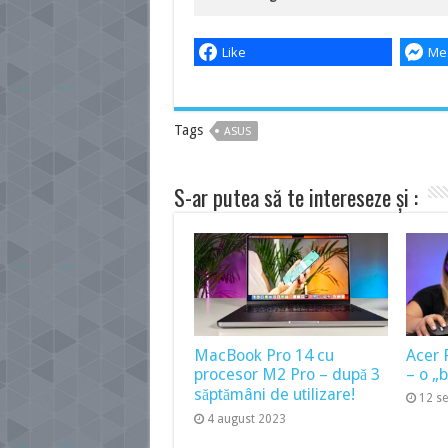
Like
Me
Tags
ASUS
S-ar putea să te intereseze și :
MacBook Pro 14 cu
Acer 
procesor M2 Pro – după 3
– o „
săptămâni de utilizare!
12 s
4 august 2023