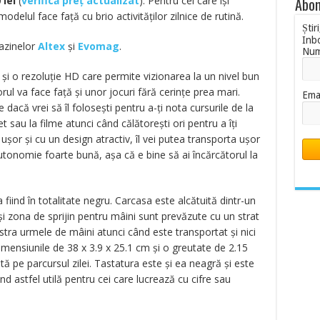
0
lei
(
verifică preț actualizat
). Pentru cei care își
Abon
delul face față cu brio activităților zilnice de rutină.
Știr
Inb
gazinelor
Altex
și
Evomag
.
Nu
și o rezoluție HD care permite vizionarea la un nivel bun
rul va face față și unor jocuri fără cerințe prea mari.
Ema
 dacă vrei să îl folosești pentru a-ți nota cursurile de la
t sau la filme atunci când călătorești ori pentru a îți
d ușor și cu un design atractiv, îl vei putea transporta ușor
utonomie foarte bună, așa că e bine să ai încărcătorul la
fiind în totalitate negru. Carcasa este alcătuită dintr-un
t și zona de sprijin pentru mâini sunt prevăzute cu un strat
stra urmele de mâini atunci când este transportat și nici
imensiunile de 38 x 3.9 x 25.1 cm și o greutate de 2.15
tă pe parcursul zilei. Tastatura este și ea neagră și este
d astfel utilă pentru cei care lucrează cu cifre sau