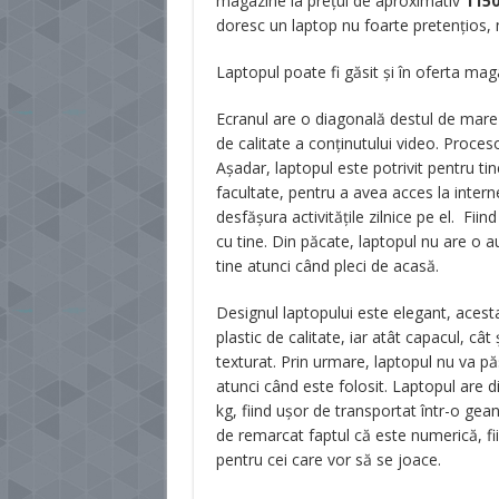
magazine la prețul de aproximativ
115
doresc un laptop nu foarte pretențios, mo
Laptopul poate fi găsit și în oferta ma
Ecranul are o diagonală destul de mare 
de calitate a conținutului video. Proceso
Așadar, laptopul este potrivit pentru tine
facultate, pentru a avea acces la interne
desfășura activitățile zilnice pe el. Fiin
cu tine. Din păcate, laptopul nu are o a
tine atunci când pleci de acasă.
Designul laptopului este elegant, acesta 
plastic de calitate, iar atât capacul, câ
texturat. Prin urmare, laptopul nu va pă
atunci când este folosit. Laptopul are d
kg, fiind ușor de transportat într-o gean
de remarcat faptul că este numerică, fiin
pentru cei care vor să se joace.