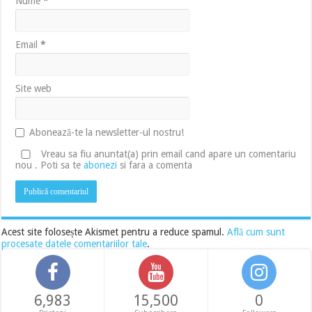
Nume
*
Email
*
Site web
Abonează-te la newsletter-ul nostru!
Vreau sa fiu anuntat(a) prin email cand apare un comentariu
nou . Poti sa te
abonezi
si fara a comenta
Acest site folosește Akismet pentru a reduce spamul.
Află cum sunt
procesate datele comentariilor tale
.
6,983
15,500
0