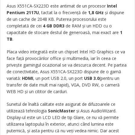
Asus X551CA-SX223D este antimat de un procesor
Intel
Pentium 2117U
, tactat la o frecvență de
1,8 GHz
și dispune
de un cache de 2048 KB. Puterea procesorului este
completată de cei
4 GB DDR3
de RAM și un HDD cu o
capacitate de stocare destul de generoasă, mai exact are
1
TB
.
Placa video integrată este un chipset Intel HD Graphics ce va
face față provocărilor office și multimedia, iar în ceea ce
privește gamingul ocazional se va descurca decent. Pe partea
de conectivitate, Asus X551CA-SX223D dispune de o gamă
variată:
HDMI
, un port USB 2.0, un port
USB 3.0
(pentru un
transfer de date mult mai rapid), VGA, DVD RW, o cameră
WEB HD și un cititor de carduri.
Sunetul de înaltă calitate este asigurat de difuzoarele ce
utilizează tehnologia
SonicMaster
și Asus AudioWizard.
Display-ul este un LCD LED de tip Glare, ce nu vă permite
utilizarea laptopului în exterior, atunci când lumina este
puternică, și asta pentru că nu veți vedea nimic. Dar acest