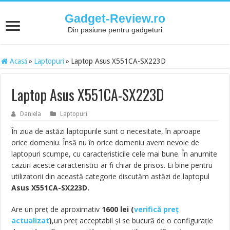
Gadget-Review.ro
Din pasiune pentru gadgeturi
Acasă
»
Laptopuri
»
Laptop Asus X551CA-SX223D
Laptop Asus X551CA-SX223D
Daniela
Laptopuri
În ziua de astăzi laptopurile sunt o necesitate, în aproape
orice domeniu. Însă nu în orice domeniu avem nevoie de
laptopuri scumpe, cu caracteristicile cele mai bune. În anumite
cazuri aceste caracteristici ar fi chiar de prisos. Ei bine pentru
utilizatorii din această categorie discutăm astăzi de laptopul
Asus X551CA-SX223D.
Are un preț de aproximativ
1600
lei
(
verifică preț
actualizat
)
,un preț acceptabil și se bucură de o configurație