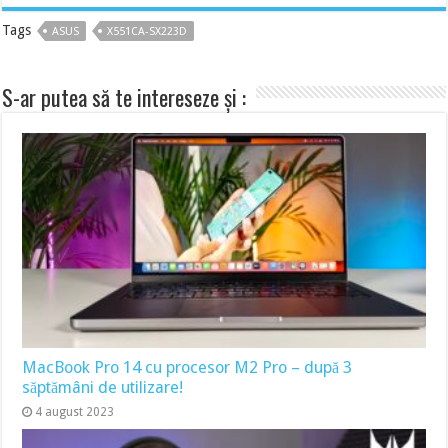
Tags
ASUS
X551CA-SX223D
S-ar putea să te intereseze și :
MacBook Pro 14 cu procesor M2 Pro – după 3
săptămâni de utilizare!
4 august 2023