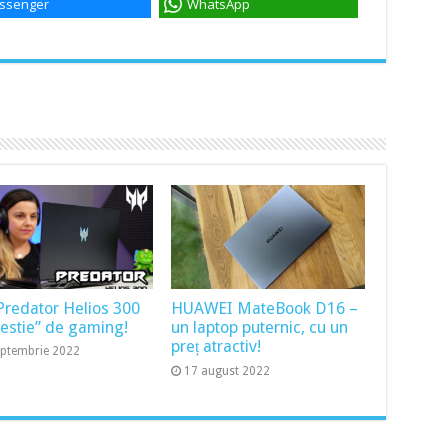
ssenger
WhatsApp
Predator Helios 300
HUAWEI MateBook D16 –
bestie” de gaming!
un laptop puternic, cu un
preț atractiv!
eptembrie 2022
17 august 2022