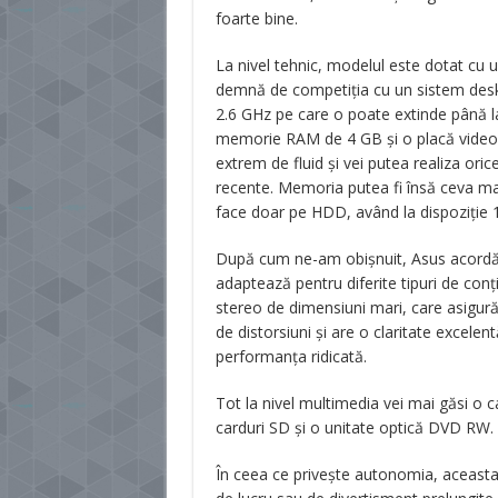
foarte bine.
La nivel tehnic, modelul este dotat cu 
demnă de competiția cu un sistem deskt
2.6 GHz pe care o poate extinde până 
memorie RAM de 4 GB și o placă video 
extrem de fluid și vei putea realiza oric
recente. Memoria putea fi însă ceva ma
face doar pe HDD, având la dispoziție 
După cum ne-am obișnuit, Asus acordă o 
adaptează pentru diferite tipuri de conț
stereo de dimensiuni mari, care asigură 
de distorsiuni și are o claritate excele
performanța ridicată.
Tot la nivel multimedia vei mai găsi o 
carduri SD și o unitate optică DVD RW.
În ceea ce privește autonomia, aceasta