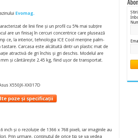
Abon
Știr
azinului
Evomag.
Inb
Nu
racterizat de linii fine și un profil cu 5% mai subțire
cul are un finisaj în cercuri concentrice care plusează
imp ce, la interior, tehnologia ICE Cool menține palm-
Ema
la tastare. Carcasa este alcătuită dintr-un plastic mat de
ație atractivă de gri închis și gri deschis. Modelul are
 mm și cântărește 2.45 kg, fiind ușor de transportat.
te poze și specificații
 inch și o rezoluție de 1366 x 768 pixeli, iar imaginile au
ulori. Prin urmare, conținutul de orice tip se va vedea