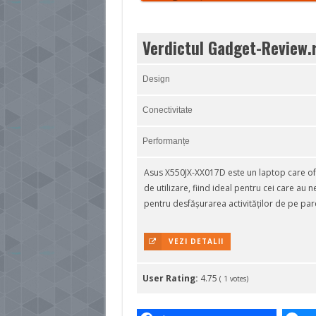
Verdictul Gadget-Review.
Design
Conectivitate
Performanțe
Asus X550JX-XX017D este un laptop care of
de utilizare, fiind ideal pentru cei care au 
pentru desfășurarea activităților de pe parcu
VEZI DETALII
User Rating:
4.75
(
1
votes)