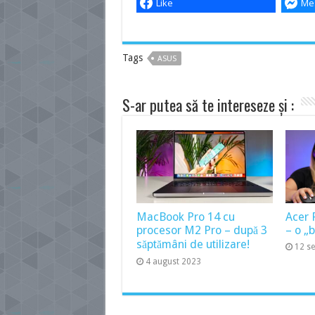
Like
Me
Tags
ASUS
S-ar putea să te intereseze și :
MacBook Pro 14 cu
Acer 
procesor M2 Pro – după 3
– o „
săptămâni de utilizare!
12 s
4 august 2023