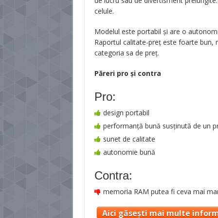
de lucru sau de divertisment prelungite.
celule.
Modelul este portabil și are o autonomi
Raportul calitate-preț este foarte bun, 
categoria sa de preț.
Păreri pro şi contra
Pro:
design portabil
performanță bună susținută de un pro
sunet de calitate
autonomie bună
Contra:
memoria RAM putea fi ceva mai ma
Aici găsești mai multe inform