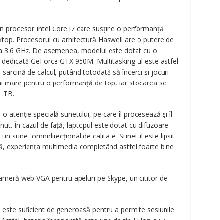
un procesor Intel Core i7 care susține o performanță
op. Procesorul cu arhitectură Haswell are o putere de
la 3.6 GHz. De asemenea, modelul este dotat cu o
dedicată GeForce GTX 950M. Multitasking-ul este astfel
e sarcină de calcul, putând totodată să încerci şi jocuri
i mare pentru o performanță de top, iar stocarea se
1 TB.
atenție specială sunetului, pe care îl procesează și îl
inut. În cazul de față, laptopul este dotat cu difuzoare
un sunet omnidirecțional de calitate. Sunetul este lipsit
ntă, experiența multimedia completând astfel foarte bine
cameră web VGA pentru apeluri pe Skype, un cititor de
 este suficient de generoasă pentru a permite sesiunile