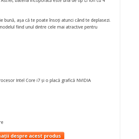
 Astfel, bateria încoporată este una de tip Li Ion cu 4
e bună, așa că te poate însoți atunci când te deplasezi.
modelul fiind unul dintre cele mai atractive pentru
cesor Intel Core i7 și o placă grafică NVIDIA
re
ații despre acest produs