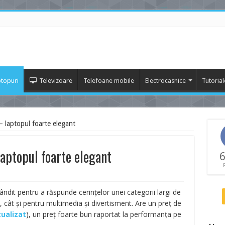
topuri
Televizoare
Telefoane mobile
Electrocasnice
Tutorial
laptopul foarte elegant
ptopul foarte elegant
6
ndit pentru a răspunde cerințelor unei categorii largi de
cru, cât și pentru multimedia și divertisment. Are un preț de
tualizat
)
, un preț foarte bun raportat la performanța pe