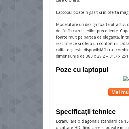
care o oferă.
Laptopul poate fi găsit și în oferta mag
Modelul are un design foarte atractiv, ca
decât în cazul seriilor precedente. Capa
foarte mult pe partea de eleganță, în t
rest-ul rece și oferă un confort ridicat 
calitate și este disponibilă într-o combin
dimensiunile de 380 x 29.2 – 31.7 x 251
Poze cu laptopul
Mai mul
Specificații tehnice
Ecranul are o diagonală standard de 15.6
o calitate HD, fiind clare și bogate în c