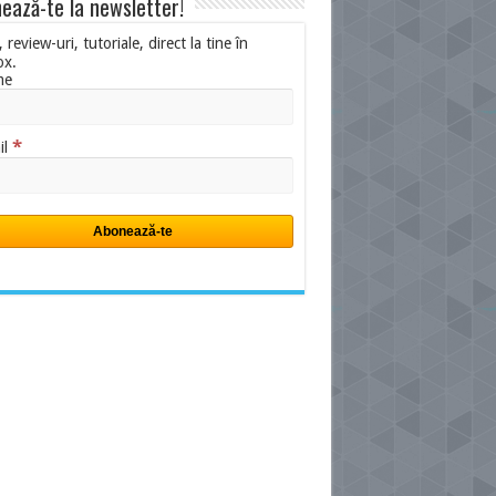
ează-te la newsletter!
i, review-uri, tutoriale, direct la tine în
ox.
me
*
il