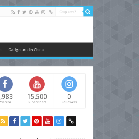
e
Gadgeturi din China
,983
15,500
0
Prieteni
Subscribers
Followers