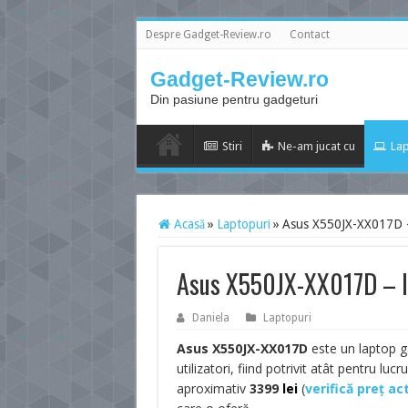
Despre Gadget-Review.ro
Contact
Gadget-Review.ro
Din pasiune pentru gadgeturi
Stiri
Ne-am jucat cu
Lap
Acasă
»
Laptopuri
»
Asus X550JX-XX017D – 
Asus X550JX-XX017D – la
Daniela
Laptopuri
Asus X550JX-XX017D
este un laptop gâ
utilizatori, fiind potrivit atât pentru lu
aproximativ
3399
lei
(
verifică preț ac