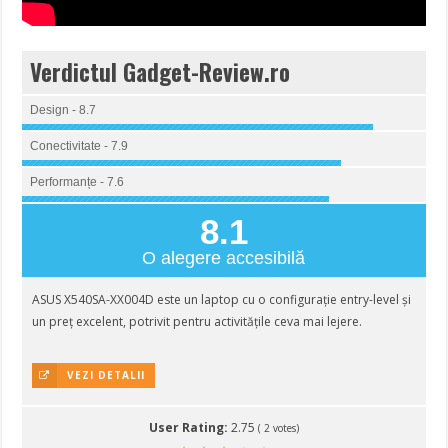
Verdictul Gadget-Review.ro
Design - 8.7
Conectivitate - 7.9
Performanțe - 7.6
8.1
O alegere accesibilă
ASUS X540SA-XX004D este un laptop cu o configurație entry-level și
un preț excelent, potrivit pentru activitățile ceva mai lejere.
VEZI DETALII
User Rating:
2.75
(
2
votes)