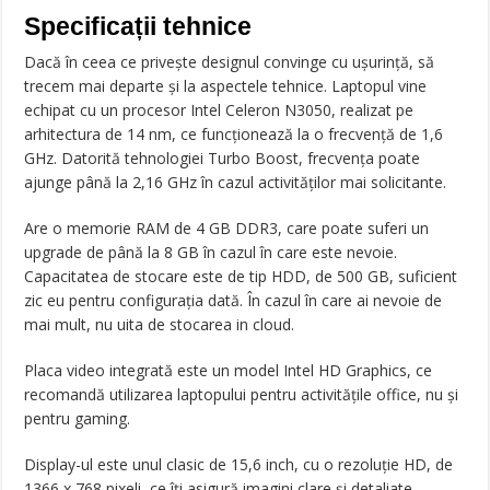
Specificații tehnice
Dacă în ceea ce privește designul convinge cu ușurință, să
trecem mai departe și la aspectele tehnice. Laptopul vine
echipat cu un procesor Intel Celeron N3050, realizat pe
arhitectura de 14 nm, ce funcționează la o frecvență de 1,6
GHz. Datorită tehnologiei Turbo Boost, frecvența poate
ajunge până la 2,16 GHz în cazul activităților mai solicitante.
Are o memorie RAM de 4 GB DDR3, care poate suferi un
upgrade de până la 8 GB în cazul în care este nevoie.
Capacitatea de stocare este de tip HDD, de 500 GB, suficient
zic eu pentru configurația dată. În cazul în care ai nevoie de
mai mult, nu uita de stocarea in cloud.
Placa video integrată este un model Intel HD Graphics, ce
recomandă utilizarea laptopului pentru activitățile office, nu și
pentru gaming.
Display-ul este unul clasic de 15,6 inch, cu o rezoluție HD, de
1366 x 768 pixeli, ce îți asigură imagini clare și detaliate.