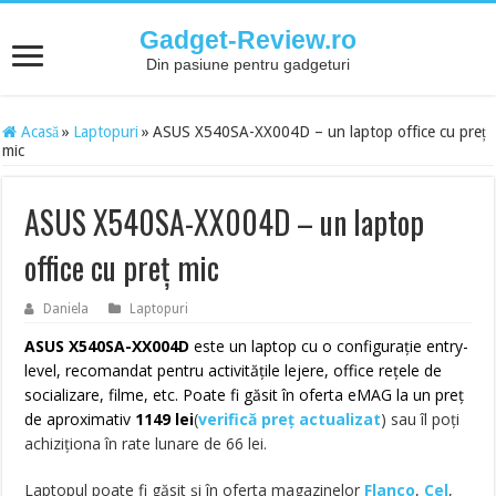
Gadget-Review.ro
Din pasiune pentru gadgeturi
Acasă
»
Laptopuri
»
ASUS X540SA-XX004D – un laptop office cu preț
mic
ASUS X540SA-XX004D – un laptop
office cu preț mic
Daniela
Laptopuri
ASUS X540SA-XX004D
este un laptop cu o configurație entry-
level, recomandat pentru activitățile lejere, office rețele de
socializare, filme, etc. Poate fi găsit în oferta eMAG la un preț
de aproximativ
1149 lei
(
verifică preț actualizat
)
sau îl poți
achiziționa în rate lunare de 66 lei.
Laptopul poate fi găsit și în oferta magazinelor
Flanco
,
Cel
,