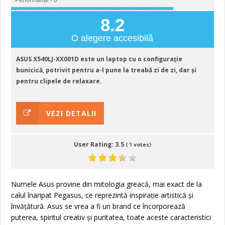
Performanțe - 8
8.2
O alegere accesibilă
ASUS X540LJ-XX001D este un laptop cu o configurație
bunicică, potrivit pentru a-l pune la treabă zi de zi, dar și
pentru clipele de relaxare.
VEZI DETALII
User Rating:
3.5
(
1
votes)
Numele Asus provine din mitologia greacă, mai exact de la
calul înaripat Pegasus, ce reprezintă inspirație artistică și
învățătură. Asus se vrea a fi un brand ce încorporează
puterea, spiritul creativ și puritatea, toate aceste caracteristici