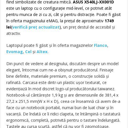
fiind simbolizate de creatura mitică.
ASUS X540LJ-XX001D
este un laptop cu o configurație mid-level, ce potrivit atât
pentru munca de zi cu zi, cât și pentru distracție. Poate fi găsit
în oferta magazinului eMAG, la prețul de aproximativ
1749
lei
(
verifică preț actualizat
)
, un preț destul de accesibil și
atractiv.
Laptopul poate fi găsit și în oferta magazinelor
Flanco
,
Evomag
,
Cel
și
Altex.
Din punct de vedere al designului, discutăm despre un model
elegant, întocmai cum ne-a obișnuit producătorul. Finisaje
bine definite, materiale premium, o construcție solidă și
rafinată. Carcasa este dintr-un plastic ușor texturat, ce
evidențiază în mod discret logo-ul producătorului taiwanez.
Notebook-ul cântărește 1,9 kg și are dimensiunile de 381,4 x
27,2 x 251,5 mm(W x H x D), ceea ce înseamnă că avem de-a
face cu un notebook portabil, numai bun de luat chiar și în
vacanță. De îndată ce îi ridici clapeta, te întâmpină o tastatură
ergonomică, completă, potrivită pentru o tastare îndelungată.
Tastele au cursa scurtă, astfel că nu vor fi zgomotoase.