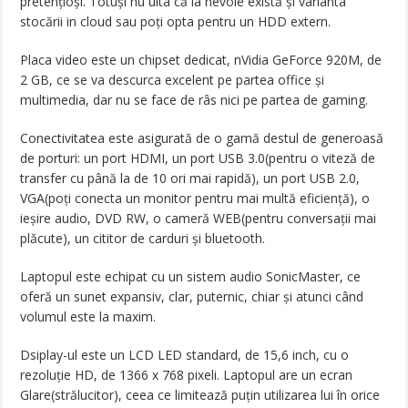
pretențioși. Totuși nu uita că la nevoie există și varianta
stocării in cloud sau poți opta pentru un HDD extern.
Placa video este un chipset dedicat, nVidia GeForce 920M, de
2 GB, ce se va descurca excelent pe partea office și
multimedia, dar nu se face de râs nici pe partea de gaming.
Conectivitatea este asigurată de o gamă destul de generoasă
de porturi: un port HDMI, un port USB 3.0(pentru o viteză de
transfer cu până la de 10 ori mai rapidă), un port USB 2.0,
VGA(poți conecta un monitor pentru mai multă eficiență), o
ieșire audio, DVD RW, o cameră WEB(pentru conversații mai
plăcute), un cititor de carduri și bluetooth.
Laptopul este echipat cu un sistem audio SonicMaster, ce
oferă un sunet expansiv, clar, puternic, chiar și atunci când
volumul este la maxim.
Dsiplay-ul este un LCD LED standard, de 15,6 inch, cu o
rezoluție HD, de 1366 x 768 pixeli. Laptopul are un ecran
Glare(strălucitor), ceea ce limitează puțin utilizarea lui în orice