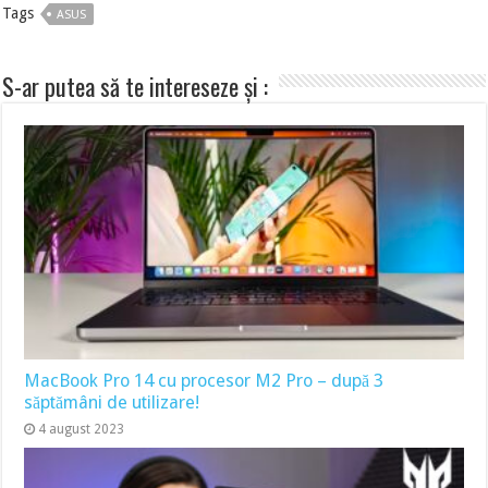
Tags
ASUS
S-ar putea să te intereseze și :
MacBook Pro 14 cu procesor M2 Pro – după 3
săptămâni de utilizare!
4 august 2023