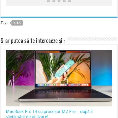
Tags
ASUS
S-ar putea să te intereseze și :
MacBook Pro 14 cu procesor M2 Pro – după 3
săptămâni de utilizare!