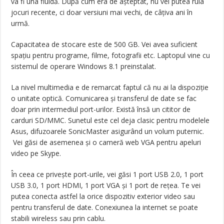
va fi una fluidă. După cum era de așteptat, nu vei putea rula
jocuri recente, ci doar versiuni mai vechi, de câțiva ani în
urmă.
Capacitatea de stocare este de 500 GB. Vei avea suficient
spațiu pentru programe, filme, fotografii etc. Laptopul vine cu
sistemul de operare Windows 8.1 preinstalat.
La nivel multimedia e de remarcat faptul că nu ai la dispoziție
o unitate optică. Comunicarea și transferul de date se fac
doar prin intermediul port-urilor. Există însă un cititor de
carduri SD/MMC. Sunetul este cel deja clasic pentru modelele
Asus, difuzoarele SonicMaster asigurând un volum puternic.
Vei găsi de asemenea și o cameră web VGA pentru apeluri
video pe Skype.
În ceea ce privește port-urile, vei găsi 1 port USB 2.0, 1 port
USB 3.0, 1 port HDMI, 1 port VGA și 1 port de rețea. Te vei
putea conecta astfel la orice dispozitiv exterior video sau
pentru transferul de date. Conexiunea la internet se poate
stabili wireless sau prin cablu.