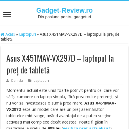
Gadget-Review.ro
Din pasiune pentru gadgeturi
Acasă
»
Laptopuri
»
Asus X451MAV-VX297D – laptopul la preț de
tabletă
Asus X451MAV-VX297D – laptopul la
preț de tabletă
Daniela
Laptopuri
Momentul actual este unul foarte potrivit pentru cei care vor
să își cumpere un laptop simplu, fără prea multe pretenții, și
nu vor să investească o sumă prea mare.
Asus X451MAV-
VX297D
este un model care are un preț asemănător
tabletelor mid-range, având avantajul de a putea susține
activități mai complexe decât acestea. Poate fi găsit în
magazine la prețul de
999
lei
(
verifică preț actualizat
)
.