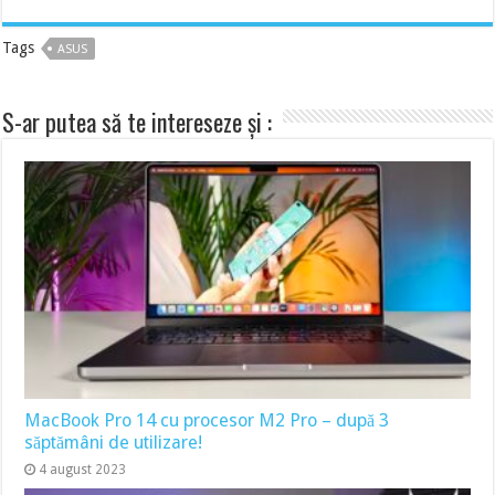
Tags
ASUS
S-ar putea să te intereseze și :
MacBook Pro 14 cu procesor M2 Pro – după 3
săptămâni de utilizare!
4 august 2023