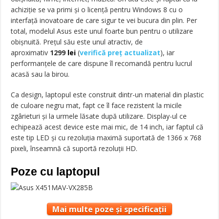
achiziţie se va primi şi o licenţă pentru Windows 8 cu o
interfaţă inovatoare de care sigur te vei bucura din plin. Per
total, modelul Asus este unul foarte bun pentru o utilizare
obişnuită. Preţul său este unul atractiv, de
aproximativ
1299
lei
(
verifică preț actualizat
)
, iar
performanţele de care dispune îl recomandă pentru lucrul
acasă sau la birou.
Ca design, laptopul este construit dintr-un material din plastic
de culoare negru mat, fapt ce îl face rezistent la micile
zgârieturi şi la urmele lăsate după utilizare. Display-ul ce
echipează acest device este mai mic, de 14 inch, iar faptul că
este tip LED şi cu rezoluţia maximă suportată de 1366 x 768
pixeli, înseamnă că suportă rezoluţii HD.
Poze cu laptopul
Mai multe poze și specificații