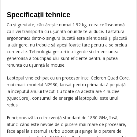
Specificații tehnice
Ca şi greutate, cântărește numai 1.92 kg, ceea ce înseamnă
că îl vei transporta cu ușurință oriunde te-ai duce. Tastatura
ergonomică dintr-o singură bucată este silenţioasă şi plăcută
la atingere, nu trebuie să apeşi foarte tare pentru a se prelua
comenzile. Tehnologia gesturi inteligente şi dimensiunea
generoasă a touchpad-ului sunt eficiente pentru a putea
renunţa cu uşurinţă la mouse.
Laptopul vine echipat cu un procesor Intel Celeron Quad Core,
mai exact modelul N2930, lansat pentru prima dată pe piaţă
la începutul anului trecut. Cu toate că acesta are 4 nuclee
(QuadCore), consumul de energie al laptopului este unul
redus.
Funcţionează la o frecvenţă standard de 1830 GHz, însă,
atunci când este nevoie de o putere mai mare de procesare,
face apel la sistemul Turbo Boost şi ajunge la o putere de