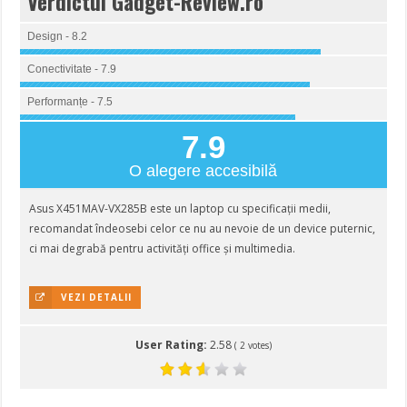
Verdictul Gadget-Review.ro
Design - 8.2
Conectivitate - 7.9
Performanțe - 7.5
7.9
O alegere accesibilă
Asus X451MAV-VX285B este un laptop cu specificații medii,
recomandat îndeosebi celor ce nu au nevoie de un device puternic,
ci mai degrabă pentru activități office și multimedia.
VEZI DETALII
User Rating:
2.58
(
2
votes)