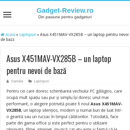
Gadget-Review.ro
Din pasiune pentru gadgeturi
Acasă
»
Laptopuri
»
Asus X451MAV-VX285B – un laptop pentru nevoi
de bază
Asus X451MAV-VX285B – un laptop
pentru nevoi de bază
Daniela
Laptopuri
Pentru cei care doresc schimbarea vechiului PC gălăgios, care
ocupă mult spaţiu sau pur şi simplu îşi doresc unul mai
performant, o alegere potrivită poate fi noul
Asus X451MAV-
VX285B
, un laptop silenţios, modern şi numai bun de luat într-
o geantă sau un rucsac în timpul călătoriilor. Totodată, face
parte din gama office şi este perfect pentru o utilizare
obişnuită, filme, internet, muzică. Un atu este şi faptul că la