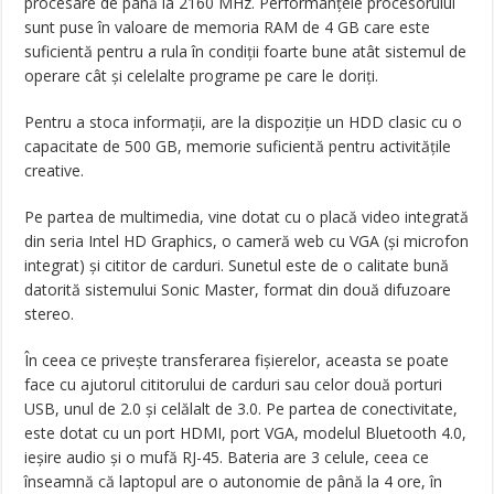
procesare de până la 2160 MHz. Performanţele procesorului
sunt puse în valoare de memoria RAM de 4 GB care este
suficientă pentru a rula în condiţii foarte bune atât sistemul de
operare cât şi celelalte programe pe care le doriţi.
Pentru a stoca informaţii, are la dispoziţie un HDD clasic cu o
capacitate de 500 GB, memorie suficientă pentru activităţile
creative.
Pe partea de multimedia, vine dotat cu o placă video integrată
din seria Intel HD Graphics, o cameră web cu VGA (şi microfon
integrat) şi cititor de carduri. Sunetul este de o calitate bună
datorită sistemului Sonic Master, format din două difuzoare
stereo.
În ceea ce priveşte transferarea fişierelor, aceasta se poate
face cu ajutorul cititorului de carduri sau celor două porturi
USB, unul de 2.0 şi celălalt de 3.0. Pe partea de conectivitate,
este dotat cu un port HDMI, port VGA, modelul Bluetooth 4.0,
ieşire audio şi o mufă RJ-45. Bateria are 3 celule, ceea ce
înseamnă că laptopul are o autonomie de până la 4 ore, în