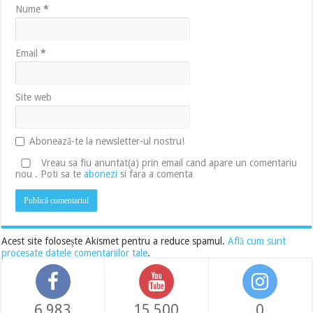
Nume
*
Email
*
Site web
Abonează-te la newsletter-ul nostru!
Vreau sa fiu anuntat(a) prin email cand apare un comentariu
nou . Poti sa te
abonezi
si fara a comenta
Acest site folosește Akismet pentru a reduce spamul.
Află cum sunt
procesate datele comentariilor tale
.
6,983
15,500
0