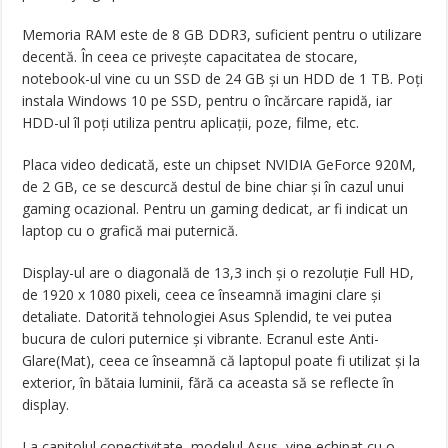
Memoria RAM este de 8 GB DDR3, suficient pentru o utilizare
decentă. În ceea ce privește capacitatea de stocare,
notebook-ul vine cu un SSD de 24 GB și un HDD de 1 TB. Poți
instala Windows 10 pe SSD, pentru o încărcare rapidă, iar
HDD-ul îl poți utiliza pentru aplicații, poze, filme, etc.
Placa video dedicată, este un chipset NVIDIA GeForce 920M,
de 2 GB, ce se descurcă destul de bine chiar și în cazul unui
gaming ocazional. Pentru un gaming dedicat, ar fi indicat un
laptop cu o grafică mai puternică.
Display-ul are o diagonală de 13,3 inch și o rezoluție Full HD,
de 1920 x 1080 pixeli, ceea ce înseamnă imagini clare și
detaliate. Datorită tehnologiei Asus Splendid, te vei putea
bucura de culori puternice și vibrante. Ecranul este Anti-
Glare(Mat), ceea ce înseamnă că laptopul poate fi utilizat și la
exterior, în bătaia luminii, fără ca aceasta să se reflecte în
display.
La capitolul conectivitate, modelul Asus, vine echipat cu o