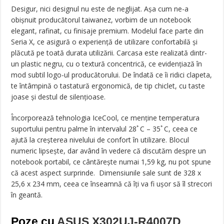
Desigur, nici designul nu este de neglijat. Așa cum ne-a
obișnuit producătorul taiwanez, vorbim de un notebook
elegant, rafinat, cu finisaje premium. Modelul face parte din
Seria X, ce asigură o experiență de utilizare confortabilă și
plăcută pe toată durata utilizării. Carcasa este realizată dintr-
un plastic negru, cu o textură concentrică, ce evidențiază în
mod subtil logo-ul producătorului. De îndată ce îi ridici clapeta,
te întâmpină o tastatură ergonomică, de tip chiclet, cu taste
joase și destul de silențioase.
Încorporează tehnologia IceCool, ce menține temperatura
suportului pentru palme în intervalul 28ﾟC – 35ﾟC, ceea ce
ajută la creșterea nivelului de confort în utilizare. Blocul
numeric lipsește, dar având în vedere că discutăm despre un
notebook portabil, ce cântărește numai 1,59 kg, nu pot spune
că acest aspect surprinde. Dimensiunile sale sunt de 328 x
25,6 x 234 mm, ceea ce înseamnă că îți va fi ușor să îl strecori
în geantă.
Poze cu
ASUS X302UJ-R4007D