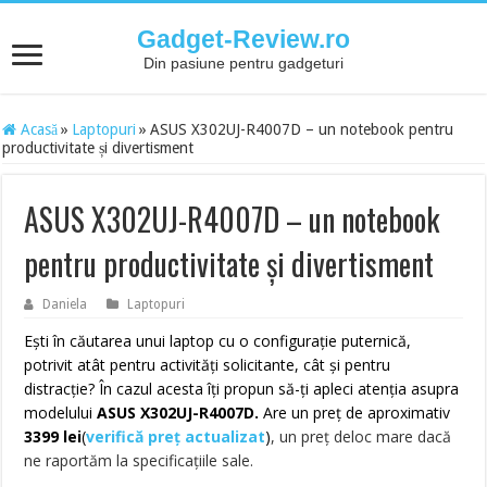
Gadget-Review.ro
Din pasiune pentru gadgeturi
Acasă
»
Laptopuri
»
ASUS X302UJ-R4007D – un notebook pentru
productivitate și divertisment
ASUS X302UJ-R4007D – un notebook
pentru productivitate și divertisment
Daniela
Laptopuri
Ești în căutarea unui laptop cu o configurație puternică,
potrivit atât pentru activități solicitante, cât și pentru
distracție? În cazul acesta îți propun să-ți apleci atenția asupra
modelului
ASUS X302UJ-R4007D.
Are un preț de aproximativ
3399 lei
(
verifică preț actualizat
)
, un preț deloc mare dacă
ne raportăm la specificațiile sale.