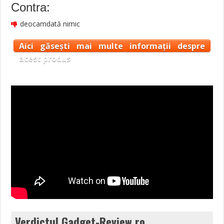
Contra:
deocamdată nimic
Aici găsești mai multe informații despre
acest produs
Verdictul Gadget-Review.ro