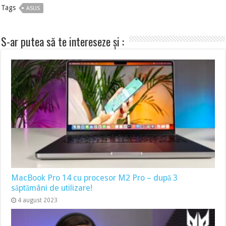
Tags
ASUS
S-ar putea să te intereseze și :
MacBook Pro 14 cu procesor M2 Pro – după 3
săptămâni de utilizare!
4 august 2023