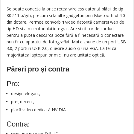
Se poate conecta la orice reţea wireless datorită plăcii de tip
802.11 b/g/n, precum şi la alte gadgeturi prin Bluetooth-ul 4.0
din dotare. Permite convorbiri video datorită camerei web de
tip HD şi a microfonului integrat. Are şi cititor de carduri
pentru a putea descărca poze fără a fi necesară o conectare
prin fir cu aparatul de fotografiat. Mai dispune de un port USB
3.0, 2 porturi USB 2.0, o ieşire audio şi una VGA. La fel ca
majoritatea laptopurilor mici, nu are unitate optică.
Păreri pro şi contra
Pro:
design elegant,
preț decent,
placă video dedicată NVIDIA
Contra:
rezoluția nu este Full HD