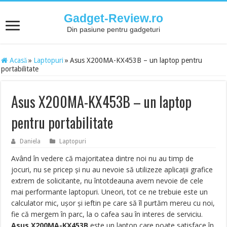
Gadget-Review.ro
Din pasiune pentru gadgeturi
Acasă
»
Laptopuri
»
Asus X200MA-KX453B – un laptop pentru
portabilitate
Asus X200MA-KX453B – un laptop
pentru portabilitate
Daniela
Laptopuri
Având în vedere că majoritatea dintre noi nu au timp de
jocuri, nu se pricep şi nu au nevoie să utilizeze aplicaţii grafice
extrem de solicitante, nu întotdeauna avem nevoie de cele
mai performante laptopuri. Uneori, tot ce ne trebuie este un
calculator mic, uşor şi ieftin pe care să îl purtăm mereu cu noi,
fie că mergem în parc, la o cafea sau în interes de serviciu.
Asus X200MA-KX453B
este un laptop care poate satisface în