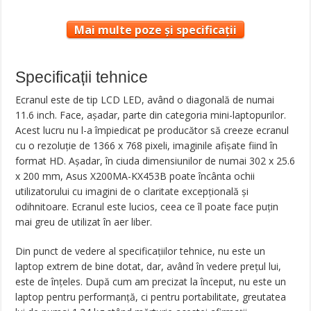
Mai multe poze și specificații
Specificații tehnice
Ecranul este de tip LCD LED, având o diagonală de numai
11.6 inch. Face, aşadar, parte din categoria mini-laptopurilor.
Acest lucru nu l-a împiedicat pe producător să creeze ecranul
cu o rezoluţie de 1366 x 768 pixeli, imaginile afişate fiind în
format HD. Aşadar, în ciuda dimensiunilor de numai 302 x 25.6
x 200 mm, Asus X200MA-KX453B poate încânta ochii
utilizatorului cu imagini de o claritate excepţională şi
odihnitoare. Ecranul este lucios, ceea ce îl poate face puţin
mai greu de utilizat în aer liber.
Din punct de vedere al specificaţiilor tehnice, nu este un
laptop extrem de bine dotat, dar, având în vedere preţul lui,
este de înţeles. După cum am precizat la început, nu este un
laptop pentru performanţă, ci pentru portabilitate, greutatea