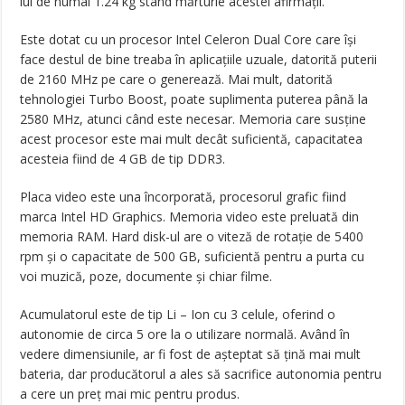
lui de numai 1.24 kg stând mărturie acestei afirmaţii.
Este dotat cu un procesor Intel Celeron Dual Core care îşi
face destul de bine treaba în aplicaţiile uzuale, datorită puterii
de 2160 MHz pe care o generează. Mai mult, datorită
tehnologiei Turbo Boost, poate suplimenta puterea până la
2580 MHz, atunci când este necesar. Memoria care susţine
acest procesor este mai mult decât suficientă, capacitatea
acesteia fiind de 4 GB de tip DDR3.
Placa video este una încorporată, procesorul grafic fiind
marca Intel HD Graphics. Memoria video este preluată din
memoria RAM. Hard disk-ul are o viteză de rotaţie de 5400
rpm şi o capacitate de 500 GB, suficientă pentru a purta cu
voi muzică, poze, documente şi chiar filme.
Acumulatorul este de tip Li – Ion cu 3 celule, oferind o
autonomie de circa 5 ore la o utilizare normală. Având în
vedere dimensiunile, ar fi fost de aşteptat să ţină mai mult
bateria, dar producătorul a ales să sacrifice autonomia pentru
a cere un preţ mai mic pentru produs.