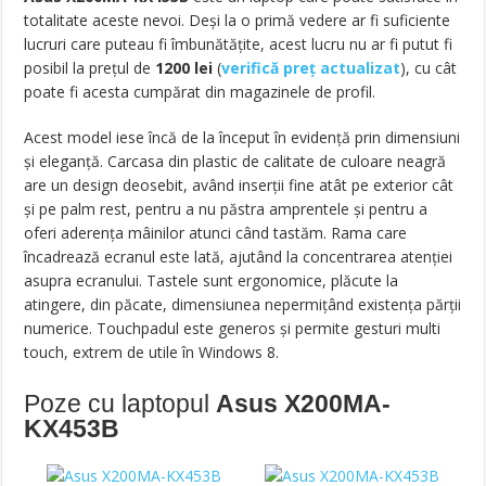
totalitate aceste nevoi. Deşi la o primă vedere ar fi suficiente
lucruri care puteau fi îmbunătăţite, acest lucru nu ar fi putut fi
posibil la preţul de
1200
lei
(
verifică preț actualizat
), cu cât
poate fi acesta cumpărat din magazinele de profil.
Acest model iese încă de la început în evidenţă prin dimensiuni
şi eleganţă. Carcasa din plastic de calitate de culoare neagră
are un design deosebit, având inserţii fine atât pe exterior cât
şi pe palm rest, pentru a nu păstra amprentele şi pentru a
oferi aderenţa mâinilor atunci când tastăm. Rama care
încadrează ecranul este lată, ajutând la concentrarea atenţiei
asupra ecranului. Tastele sunt ergonomice, plăcute la
atingere, din păcate, dimensiunea nepermiţând existenţa părţii
numerice. Touchpadul este generos şi permite gesturi multi
touch, extrem de utile în Windows 8.
Poze cu laptopul
Asus X200MA-
KX453B