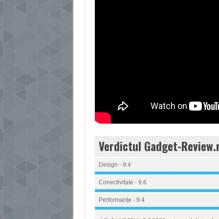
Verdictul Gadget-Review.
Design - 9.4
Conectivitate - 9.6
Performanțe - 9.4