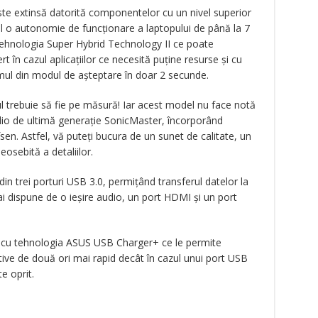
ste extinsă datorită componentelor cu un nivel superior
el o autonomie de funcționare a laptopului de până la 7
 tehnologia Super Hybrid Technology II ce poate
 în cazul aplicațiilor ce necesită puține resurse și cu
mul din modul de așteptare în doar 2 secunde.
 trebuie să fie pe măsură! Iar acest model nu face notă
udio de ultimă generație SonicMaster, încorporând
n. Astfel, vă puteți bucura de un sunet de calitate, un
eosebită a detaliilor.
in trei porturi USB 3.0, permițând transferul datelor la
ai dispune de o ieșire audio, un port HDMI și un port
t cu tehnologia ASUS USB Charger+ ce le permite
ozitive de două ori mai rapid decât în cazul unui port USB
e oprit.