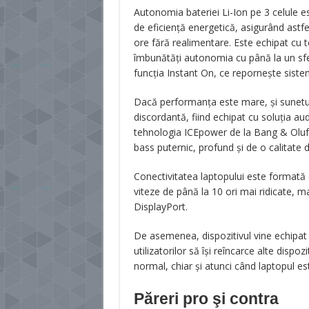
Autonomia bateriei Li-Ion pe 3 celule e
de eficiență energetică, asigurând astf
ore fără realimentare. Este echipat cu
îmbunătăți autonomia cu până la un sfert
funcția Instant On, ce repornește siste
Dacă performanța este mare, și sunetul
discordantă, fiind echipat cu soluția a
tehnologia ICEpower de la Bang & Olufse
bass puternic, profund și de o calitate d
Conectivitatea laptopului este formată d
viteze de până la 10 ori mai ridicate, m
DisplayPort.
De asemenea, dispozitivul vine echipa
utilizatorilor să își reîncarce alte disp
normal, chiar și atunci când laptopul est
Păreri pro şi contra