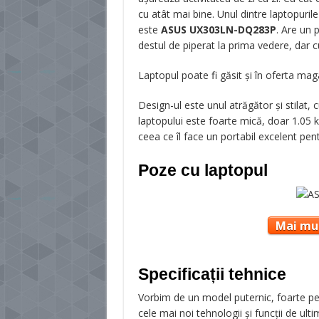
cu atât mai bine. Unul dintre laptopurile
este
ASUS UX303LN-DQ283P
. Are un 
destul de piperat la prima vedere, dar cu 
Laptopul poate fi găsit și în oferta ma
Design-ul este unul atrăgător și stilat,
laptopului este foarte mică, doar 1.05 
ceea ce îl face un portabil excelent pen
Poze cu laptopul
Mai mul
Specificații tehnice
Vorbim de un model puternic, foarte perf
cele mai noi tehnologii și funcții de ult