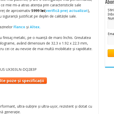
Abon
 ce mie mi-a atras atenția prin caracteristicile sale
Știr
preț de aproximativ
5999
lei
(
verifică preț actualizat
)
,
Inb
siguranță justificat pe deplin de calitățile sale.
Nu
gazinelor
Flanco
și
Altex.
Ema
 cu finisaj metalic, pe o nuanță de maro închis. Greutatea
kilograme, având dimensiuni de 32.3 x 1.92 x 22.3 mm,
tru cei ce au nevoie de mai multă mobilitate și rapiditate.
te poze și specificații
ormant, ultra-subțire și ultra-ușor, rezistent și dotat cu
imă generație.