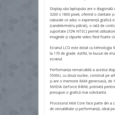
Display-ului laptopului are o diagonală 
3200 x 1800 pixeli, oferind o claritate și
naturale ce aduc o experiență grafică 
(candele/metru pătrat), o rată de contra
suportate (72% NTSC) permit utilizatori
imaginile și clipurile video fiind foarte c
Ecranul LCD este dotat cu tehnologia IP
la 170 de grade. Astfel, te bucuri de ima
ecranul.
Performanța remarcabilă a acestui dispo
5500U, cu două nuclee, construit pe arh
și are o memorie RAM generoasă, de 1
NVIDIA GeForce 840M, potrivită pentru 
presupun o grafică mai solicitantă.
Procesorul Intel Core face parte din a
de versatilitate și performanță, ideal pen