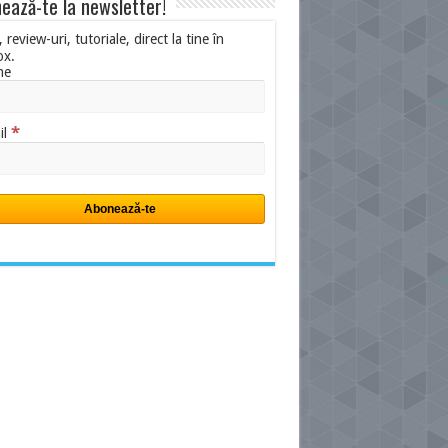
ează-te la newsletter!
i, review-uri, tutoriale, direct la tine în
ox.
me
*
il