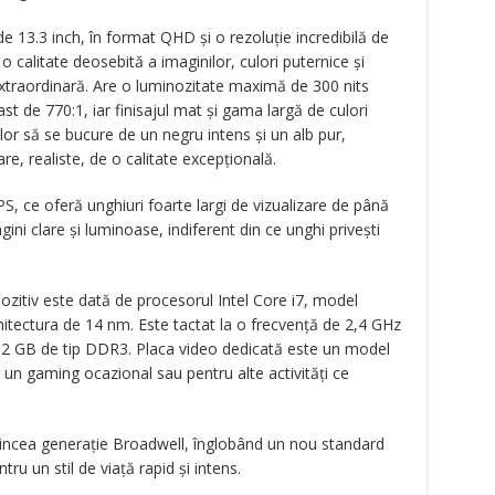
de 13.3 inch, în format QHD și o rezoluție incredibilă de
 o calitate deosebită a imaginilor, culori puternice și
extraordinară. Are o luminozitate maximă de 300 nits
st de 770:1, iar finisajul mat și gama largă de culori
lor să se bucure de un negru intens și un alb pur,
lare, realiste, de o calitate excepțională.
S, ce oferă unghiuri foarte largi de vizualizare de până
gini clare și luminoase, indiferent din ce unghi privești
zitiv este dată de procesorul Intel Core i7, model
itectura de 14 nm. Este tactat la o frecvență de 2,4 GHz
2 GB de tip DDR3. Placa video dedicată este un model
un gaming ocazional sau pentru alte activități ce
 cincea generație Broadwell, înglobând un nou standard
tru un stil de viață rapid și intens.