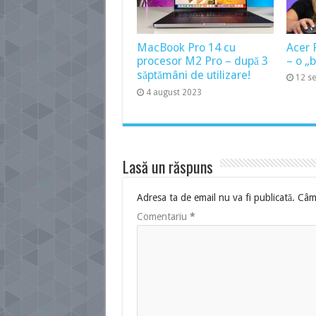
MacBook Pro 14 cu
Acer 
procesor M2 Pro – după 3
– o „
săptămâni de utilizare!
12 s
4 august 2023
Lasă un răspuns
Adresa ta de email nu va fi publicată.
Câmp
Comentariu
*