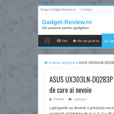
Despre Gadget-Review.ro
Contact
Gadget-Review.ro
Din pasiune pentru gadgeturi
Stiri
Ne-am jucat cu
Lap
Acasă
»
Laptopuri
»
ASUS UX303LN-DQ283P – 
ASUS UX303LN-DQ283P – î
de care ai nevoie
Daniela
Laptopuri
Laptopurile au devenit o prezență necesa
ușurează activitatea de zi cu zi. Cu cât