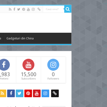
e
Gadgeturi din China
,983
15,500
0
Prieteni
Subscribers
Followers