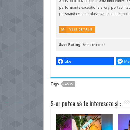
ASUS UX303LN-DQ283P este unul dintre lapt
performanțe excepționale, ci și portabilitat
persoană ce se deplasează destul de mult.
VEZI DETALII
User Rating:
Be the first one !
Like
Me
Tags
ASUS
S-ar putea să te intereseze și :