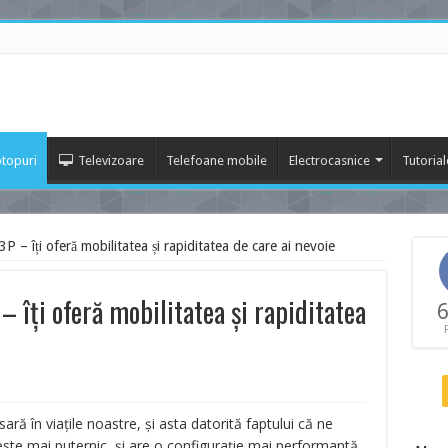
topuri
Televizoare
Telefoane mobile
Electrocasnice
Tutorial
îți oferă mobilitatea și rapiditatea de care ai nevoie
ți oferă mobilitatea și rapiditatea
6
ră în viațile noastre, și asta datorită faptului că ne
 este mai puternic, și are o configurație mai performantă,