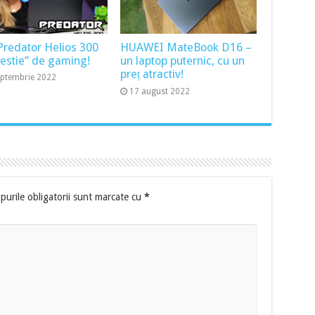
Predator Helios 300
HUAWEI MateBook D16 –
bestie” de gaming!
un laptop puternic, cu un
preț atractiv!
eptembrie 2022
17 august 2022
urile obligatorii sunt marcate cu
*