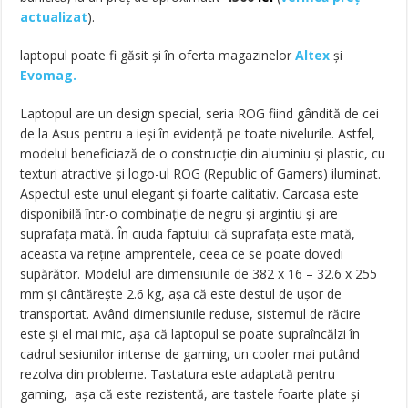
actualizat
).
laptopul poate fi găsit și în oferta magazinelor
Altex
și
Evomag.
Laptopul are un design special, seria ROG fiind gândită de cei
de la Asus pentru a ieși în evidență pe toate nivelurile. Astfel,
modelul beneficiază de o construcție din aluminiu și plastic, cu
texturi atractive și logo-ul ROG (Republic of Gamers) iluminat.
Aspectul este unul elegant și foarte calitativ. Carcasa este
disponibilă într-o combinație de negru și argintiu și are
suprafața mată. În ciuda faptului că suprafața este mată,
aceasta va reține amprentele, ceea ce se poate dovedi
supărător. Modelul are dimensiunile de 382 x 16 – 32.6 x 255
mm și cântărește 2.6 kg, așa că este destul de ușor de
transportat. Având dimensiunile reduse, sistemul de răcire
este și el mai mic, așa că laptopul se poate supraîncălzi în
cadrul sesiunilor intense de gaming, un cooler mai putând
rezolva din probleme. Tastatura este adaptată pentru
gaming, așa că este rezistentă, are tastele foarte plate și