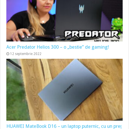
Acer Predator Helios 300 – o „bestie” de gaming!
12 septembrie 2022
HUAWEI MateBook D16 – un laptop puternic, cu un preț