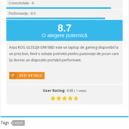
Conectivitate - 9
Performanțe - 8.5
8.7
O alegere puternică
Asus ROG GL552JX-DM188D este un laptop de gaming disponibil la
un preț bun, fiind o soluție potrivită pentru pasionații de jocuri care
își doresc un dispozitiv portabil performant.
VEZI DETALII
User Rating:
4.65
(
1
votes)
Tags
ASUS