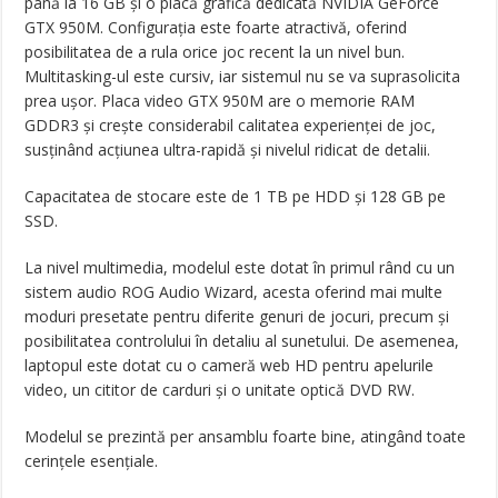
până la 16 GB și o placă grafică dedicată NVIDIA GeForce
GTX 950M. Configurația este foarte atractivă, oferind
posibilitatea de a rula orice joc recent la un nivel bun.
Multitasking-ul este cursiv, iar sistemul nu se va suprasolicita
prea ușor. Placa video GTX 950M are o memorie RAM
GDDR3 și crește considerabil calitatea experienței de joc,
susținând acțiunea ultra-rapidă și nivelul ridicat de detalii.
Capacitatea de stocare este de 1 TB pe HDD și 128 GB pe
SSD.
La nivel multimedia, modelul este dotat în primul rând cu un
sistem audio ROG Audio Wizard, acesta oferind mai multe
moduri presetate pentru diferite genuri de jocuri, precum și
posibilitatea controlului în detaliu al sunetului. De asemenea,
laptopul este dotat cu o cameră web HD pentru apelurile
video, un cititor de carduri și o unitate optică DVD RW.
Modelul se prezintă per ansamblu foarte bine, atingând toate
cerințele esențiale.