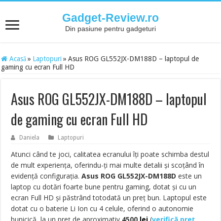
Gadget-Review.ro
Din pasiune pentru gadgeturi
Acasă
»
Laptopuri
»
Asus ROG GL552JX-DM188D – laptopul de
gaming cu ecran Full HD
Asus ROG GL552JX-DM188D – laptopul
de gaming cu ecran Full HD
Daniela
Laptopuri
Atunci când te joci, calitatea ecranului îți poate schimba destul
de mult experiența, oferindu-ți mai multe detalii și scoțând în
evidență configurația.
Asus ROG GL552JX-DM188D
este un
laptop cu dotări foarte bune pentru gaming, dotat și cu un
ecran Full HD și păstrând totodată un preț bun. Laptopul este
dotat cu o baterie Li Ion cu 4 celule, oferind o autonomie
bunicică, la un preț de aproximativ
4500
lei
(
verifică preț