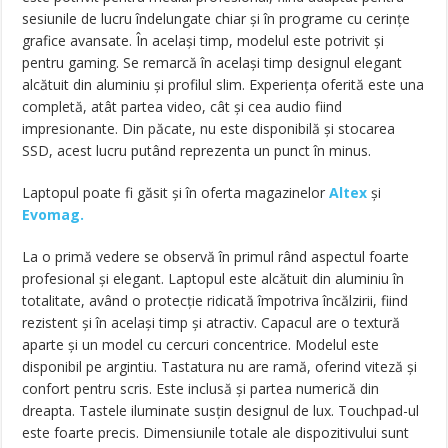
sesiunile de lucru îndelungate chiar și în programe cu cerințe
grafice avansate. În același timp, modelul este potrivit și
pentru gaming. Se remarcă în același timp designul elegant
alcătuit din aluminiu și profilul slim. Experiența oferită este una
completă, atât partea video, cât și cea audio fiind
impresionante. Din păcate, nu este disponibilă și stocarea
SSD, acest lucru putând reprezenta un punct în minus.
Laptopul poate fi găsit și în oferta magazinelor
Altex
și
Evomag.
La o primă vedere se observă în primul rând aspectul foarte
profesional și elegant. Laptopul este alcătuit din aluminiu în
totalitate, având o protecție ridicată împotriva încălzirii, fiind
rezistent și în același timp și atractiv. Capacul are o textură
aparte și un model cu cercuri concentrice. Modelul este
disponibil pe argintiu. Tastatura nu are ramă, oferind viteză și
confort pentru scris. Este inclusă și partea numerică din
dreapta. Tastele iluminate susțin designul de lux. Touchpad-ul
este foarte precis. Dimensiunile totale ale dispozitivului sunt