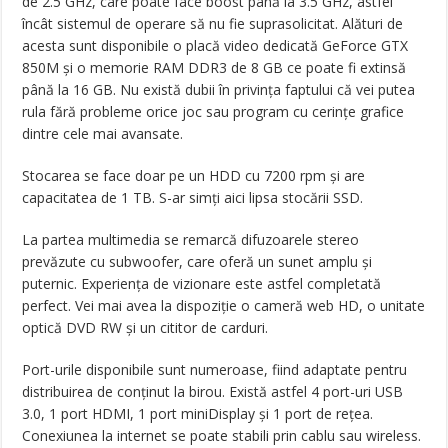
de 2.5 GHz, care poate face boost până la 3.5 GHz, astfel
încât sistemul de operare să nu fie suprasolicitat. Alături de
acesta sunt disponibile o placă video dedicată GeForce GTX
850M și o memorie RAM DDR3 de 8 GB ce poate fi extinsă
până la 16 GB. Nu există dubii în privința faptului că vei putea
rula fără probleme orice joc sau program cu cerințe grafice
dintre cele mai avansate.
Stocarea se face doar pe un HDD cu 7200 rpm și are
capacitatea de 1 TB. S-ar simți aici lipsa stocării SSD.
La partea multimedia se remarcă difuzoarele stereo
prevăzute cu subwoofer, care oferă un sunet amplu și
puternic. Experiența de vizionare este astfel completată
perfect. Vei mai avea la dispoziție o cameră web HD, o unitate
optică DVD RW și un cititor de carduri.
Port-urile disponibile sunt numeroase, fiind adaptate pentru
distribuirea de conținut la birou. Există astfel 4 port-uri USB
3.0, 1 port HDMI, 1 port miniDisplay și 1 port de rețea.
Conexiunea la internet se poate stabili prin cablu sau wireless.