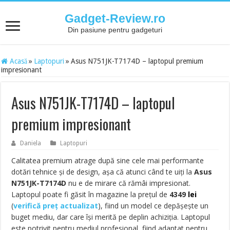
Gadget-Review.ro
Din pasiune pentru gadgeturi
Acasă
»
Laptopuri
»
Asus N751JK-T7174D – laptopul premium
impresionant
Asus N751JK-T7174D – laptopul
premium impresionant
Daniela
Laptopuri
Calitatea premium atrage după sine cele mai performante
dotări tehnice și de design, așa că atunci când te uiți la
Asus
N751JK-T7174D
nu e de mirare că rămâi impresionat.
Laptopul poate fi găsit în magazine la prețul de
4349
lei
(
verifică preț actualizat
)
, fiind un model ce depășește un
buget mediu, dar care își merită pe deplin achiziția. Laptopul
este potrivit pentru mediul profesional, fiind adaptat pentru