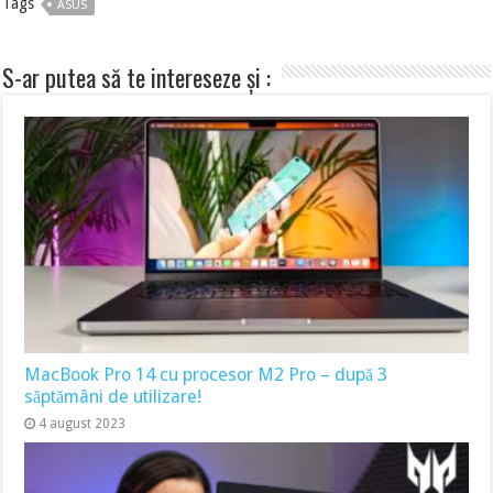
Tags
ASUS
S-ar putea să te intereseze și :
MacBook Pro 14 cu procesor M2 Pro – după 3
săptămâni de utilizare!
4 august 2023