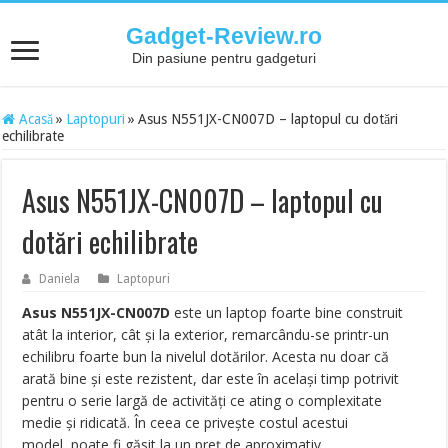
Gadget-Review.ro
Din pasiune pentru gadgeturi
Acasă
»
Laptopuri
»
Asus N551JX-CN007D – laptopul cu dotări
echilibrate
Asus N551JX-CN007D – laptopul cu
dotări echilibrate
Daniela
Laptopuri
Asus N551JX-CN007D
este un laptop foarte bine construit
atât la interior, cât și la exterior, remarcându-se printr-un
echilibru foarte bun la nivelul dotărilor. Acesta nu doar că
arată bine și este rezistent, dar este în același timp potrivit
pentru o serie largă de activități ce ating o complexitate
medie și ridicată. În ceea ce privește costul acestui
model, poate fi găsit la un preț de aproximativ