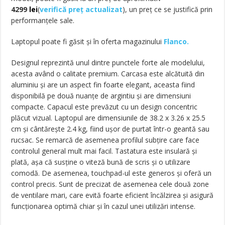
4299
lei
(
verifică preț actualizat
), un preț ce se justifică prin
performanțele sale.
Laptopul poate fi găsit și în oferta magazinului
Flanco.
Designul reprezintă unul dintre punctele forte ale modelului,
acesta având o calitate premium. Carcasa este alcătuită din
aluminiu și are un aspect fin foarte elegant, aceasta fiind
disponibilă pe două nuanțe de argintiu și are dimensiuni
compacte. Capacul este prevăzut cu un design concentric
plăcut vizual. Laptopul are dimensiunile de 38.2 x 3.26 x 25.5
cm și cântărește 2.4 kg, fiind ușor de purtat într-o geantă sau
rucsac. Se remarcă de asemenea profilul subțire care face
controlul general mult mai facil. Tastatura este insulară și
plată, așa că susține o viteză bună de scris și o utilizare
comodă. De asemenea, touchpad-ul este generos și oferă un
control precis. Sunt de precizat de asemenea cele două zone
de ventilare mari, care evită foarte eficient încălzirea și asigură
funcționarea optimă chiar și în cazul unei utilizări intense.