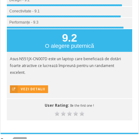
Design - 9.2
Conectivitate - 9.1
Performanțe - 9.3
9.2
O alegere puternică
Asus N551JX-CN007D este un laptop care beneficiază de dotări
foarte atractive ce lucrează împreună pentru un randament
excelent.
VEZI DETALII
User Rating:
Be the first one !