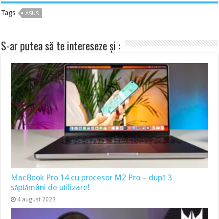
Tags
ASUS
S-ar putea să te intereseze și :
MacBook Pro 14 cu procesor M2 Pro – după 3
săptămâni de utilizare!
4 august 2023