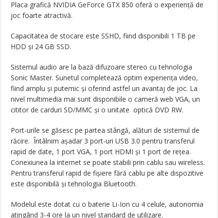
Placa grafică NVIDIA GeForce GTX 850 oferă o experiență de
joc foarte atractivă.
Capacitatea de stocare este SSHD, fiind disponibili 1 TB pe
HDD și 24 GB SSD.
Sistemul audio are la bază difuzoare stereo cu tehnologia
Sonic Master. Sunetul completează optim experiența video,
fiind amplu și puternic și oferind astfel un avantaj de joc. La
nivel multimedia mai sunt disponibile o cameră web VGA, un
cititor de carduri SD/MMC și o unitate optică DVD RW.
Port-urile se găsesc pe partea stângă, alături de sistemul de
răcire. Întâlnim așadar 3 port-uri USB 3.0 pentru transferul
rapid de date, 1 port VGA, 1 port HDMI și 1 port de rețea.
Conexiunea la internet se poate stabili prin cablu sau wireless.
Pentru transferul rapid de fișiere fără cablu pe alte dispozitive
este disponibilă și tehnologia Bluetooth.
Modelul este dotat cu o baterie Li-Ion cu 4 celule, autonomia
atingând 3-4 ore la un nivel standard de utilizare.