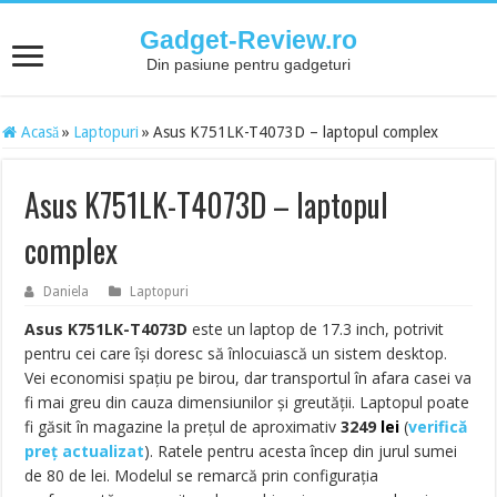
Gadget-Review.ro
Din pasiune pentru gadgeturi
Acasă
»
Laptopuri
»
Asus K751LK-T4073D – laptopul complex
Asus K751LK-T4073D – laptopul
complex
Daniela
Laptopuri
Asus K751LK-T4073D
este un laptop de 17.3 inch, potrivit
pentru cei care își doresc să înlocuiască un sistem desktop.
Vei economisi spațiu pe birou, dar transportul în afara casei va
fi mai greu din cauza dimensiunilor și greutății. Laptopul poate
fi găsit în magazine la prețul de aproximativ
3249
lei
(
verifică
preț actualizat
)
. Ratele pentru acesta încep din jurul sumei
de 80 de lei. Modelul se remarcă prin configurația