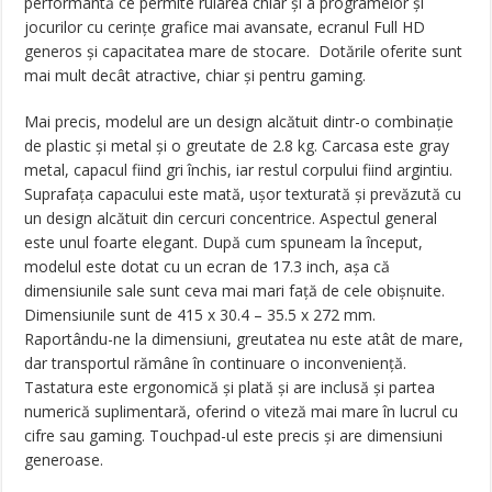
performantă ce permite rularea chiar și a programelor și
jocurilor cu cerințe grafice mai avansate, ecranul Full HD
generos și capacitatea mare de stocare. Dotările oferite sunt
mai mult decât atractive, chiar și pentru gaming.
Mai precis, modelul are un design alcătuit dintr-o combinație
de plastic și metal și o greutate de 2.8 kg. Carcasa este gray
metal, capacul fiind gri închis, iar restul corpului fiind argintiu.
Suprafața capacului este mată, ușor texturată și prevăzută cu
un design alcătuit din cercuri concentrice. Aspectul general
este unul foarte elegant. După cum spuneam la început,
modelul este dotat cu un ecran de 17.3 inch, așa că
dimensiunile sale sunt ceva mai mari față de cele obișnuite.
Dimensiunile sunt de 415 x 30.4 – 35.5 x 272 mm.
Raportându-ne la dimensiuni, greutatea nu este atât de mare,
dar transportul rămâne în continuare o inconveniență.
Tastatura este ergonomică și plată și are inclusă și partea
numerică suplimentară, oferind o viteză mai mare în lucrul cu
cifre sau gaming. Touchpad-ul este precis și are dimensiuni
generoase.