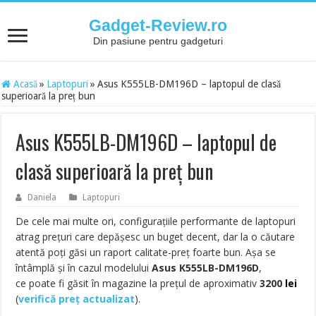
Gadget-Review.ro
Din pasiune pentru gadgeturi
Acasă
»
Laptopuri
»
Asus K555LB-DM196D – laptopul de clasă
superioară la preț bun
Asus K555LB-DM196D – laptopul de
clasă superioară la preț bun
Daniela
Laptopuri
De cele mai multe ori, configurațiile performante de laptopuri
atrag prețuri care depășesc un buget decent, dar la o căutare
atentă poți găsi un raport calitate-preț foarte bun. Așa se
întâmplă și în cazul modelului
Asus K555LB-DM196D
,
ce poate fi găsit în magazine la prețul de aproximativ
3200
lei
(
verifică preț actualizat
)
.