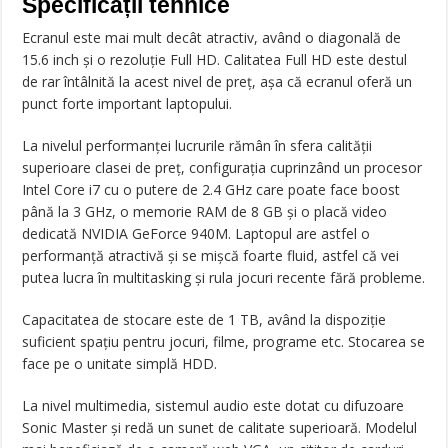
Specificații tehnice
Ecranul este mai mult decât atractiv, având o diagonală de
15.6 inch și o rezoluție Full HD. Calitatea Full HD este destul
de rar întâlnită la acest nivel de preț, așa că ecranul oferă un
punct forte important laptopului.
La nivelul performanței lucrurile rămân în sfera calității
superioare clasei de preț, configurația cuprinzând un procesor
Intel Core i7 cu o putere de 2.4 GHz care poate face boost
până la 3 GHz, o memorie RAM de 8 GB și o placă video
dedicată NVIDIA GeForce 940M. Laptopul are astfel o
performanță atractivă și se mișcă foarte fluid, astfel că vei
putea lucra în multitasking și rula jocuri recente fără probleme.
Capacitatea de stocare este de 1 TB, având la dispoziție
suficient spațiu pentru jocuri, filme, programe etc. Stocarea se
face pe o unitate simplă HDD.
La nivel multimedia, sistemul audio este dotat cu difuzoare
Sonic Master și redă un sunet de calitate superioară. Modelul