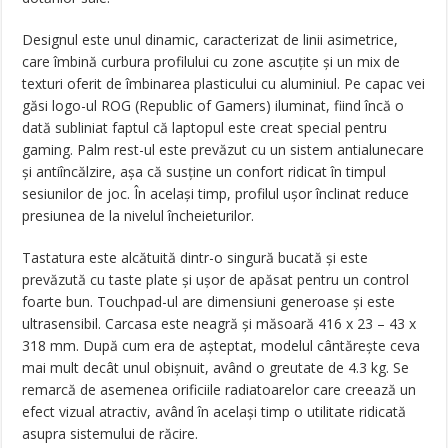
Designul este unul dinamic, caracterizat de linii asimetrice,
care îmbină curbura profilului cu zone ascuțite și un mix de
texturi oferit de îmbinarea plasticului cu aluminiul. Pe capac vei
găsi logo-ul ROG (Republic of Gamers) iluminat, fiind încă o
dată subliniat faptul că laptopul este creat special pentru
gaming. Palm rest-ul este prevăzut cu un sistem antialunecare
și antiîncălzire, așa că susține un confort ridicat în timpul
sesiunilor de joc. În același timp, profilul ușor înclinat reduce
presiunea de la nivelul încheieturilor.
Tastatura este alcătuită dintr-o singură bucată și este
prevăzută cu taste plate și ușor de apăsat pentru un control
foarte bun. Touchpad-ul are dimensiuni generoase și este
ultrasensibil. Carcasa este neagră și măsoară 416 x 23 – 43 x
318 mm. După cum era de așteptat, modelul cântărește ceva
mai mult decât unul obișnuit, având o greutate de 4.3 kg. Se
remarcă de asemenea orificiile radiatoarelor care creează un
efect vizual atractiv, având în același timp o utilitate ridicată
asupra sistemului de răcire.