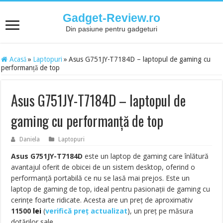
Gadget-Review.ro
Din pasiune pentru gadgeturi
Acasă
»
Laptopuri
»
Asus G751JY-T7184D – laptopul de gaming cu
performanță de top
Asus G751JY-T7184D – laptopul de
gaming cu performanță de top
Daniela
Laptopuri
Asus G751JY-T7184D
este un laptop de gaming care înlătură
avantajul oferit de obicei de un sistem desktop, oferind o
performanță portabilă ce nu se lasă mai prejos. Este un
laptop de gaming de top, ideal pentru pasionații de gaming cu
cerințe foarte ridicate. Acesta are un preț de aproximativ
11500
lei
(
verifică preț actualizat
)
, un preț pe măsura
dotărilor sale.