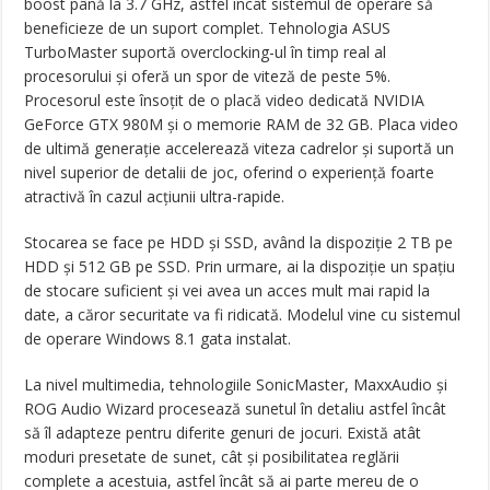
boost până la 3.7 GHz, astfel încât sistemul de operare să
beneficieze de un suport complet. Tehnologia ASUS
TurboMaster suportă overclocking-ul în timp real al
procesorului și oferă un spor de viteză de peste 5%.
Procesorul este însoțit de o placă video dedicată NVIDIA
GeForce GTX 980M și o memorie RAM de 32 GB. Placa video
de ultimă generație accelerează viteza cadrelor și suportă un
nivel superior de detalii de joc, oferind o experiență foarte
atractivă în cazul acțiunii ultra-rapide.
Stocarea se face pe HDD și SSD, având la dispoziție 2 TB pe
HDD și 512 GB pe SSD. Prin urmare, ai la dispoziție un spațiu
de stocare suficient și vei avea un acces mult mai rapid la
date, a căror securitate va fi ridicată. Modelul vine cu sistemul
de operare Windows 8.1 gata instalat.
La nivel multimedia, tehnologiile SonicMaster, MaxxAudio și
ROG Audio Wizard procesează sunetul în detaliu astfel încât
să îl adapteze pentru diferite genuri de jocuri. Există atât
moduri presetate de sunet, cât și posibilitatea reglării
complete a acestuia, astfel încât să ai parte mereu de o