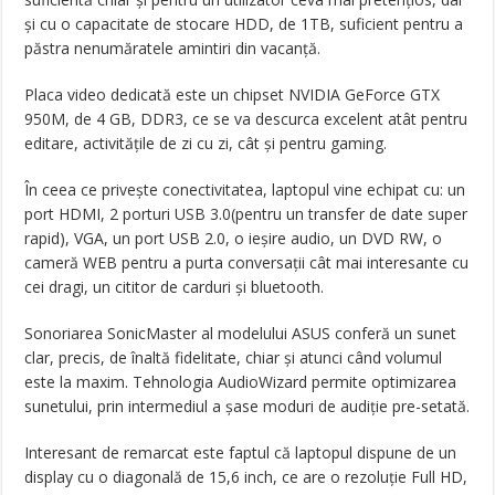
și cu o capacitate de stocare HDD, de 1TB, suficient pentru a
păstra nenumăratele amintiri din vacanță.
Placa video dedicată este un chipset NVIDIA GeForce GTX
950M, de 4 GB, DDR3, ce se va descurca excelent atât pentru
editare, activitățile de zi cu zi, cât și pentru gaming.
În ceea ce privește conectivitatea, laptopul vine echipat cu: un
port HDMI, 2 porturi USB 3.0(pentru un transfer de date super
rapid), VGA, un port USB 2.0, o ieșire audio, un DVD RW, o
cameră WEB pentru a purta conversații cât mai interesante cu
cei dragi, un cititor de carduri și bluetooth.
Sonoriarea SonicMaster al modelului ASUS conferă un sunet
clar, precis, de înaltă fidelitate, chiar și atunci când volumul
este la maxim. Tehnologia AudioWizard permite optimizarea
sunetului, prin intermediul a șase moduri de audiție pre-setată.
Interesant de remarcat este faptul că laptopul dispune de un
display cu o diagonală de 15,6 inch, ce are o rezoluție Full HD,