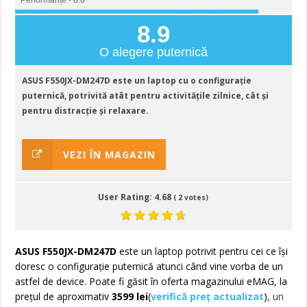
Performanțe - 8.8
8.9
O alegere puternică
ASUS F550JX-DM247D este un laptop cu o configurație
puternică, potrivită atât pentru activitățile zilnice, cât și
pentru distracție și relaxare.
VEZI ÎN MAGAZIN
User Rating:
4.68
(
2
votes)
ASUS F550JX-DM247D
este un laptop potrivit pentru cei ce își
doresc o configurație puternică atunci când vine vorba de un
astfel de device. Poate fi găsit în oferta magazinului eMAG, la
prețul de aproximativ
3599 lei
(
verifică preț actualizat
)
, un