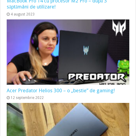
MacBook Pro 14 cu procesor M2 Pro – după 3
săptămâni de utilizare!
4 august 2023
Acer Predator Helios 300 – o „bestie” de gaming!
12 septembrie 2022