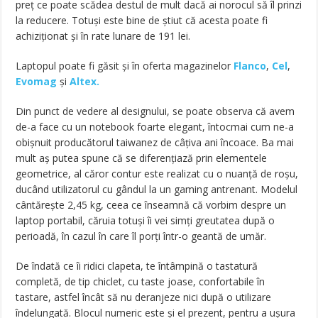
preț ce poate scădea destul de mult dacă ai norocul să îl prinzi
la reducere. Totuși este bine de știut că acesta poate fi
achiziționat și în rate lunare de 191 lei.
Laptopul poate fi găsit și în oferta magazinelor
Flanco
,
Cel
,
Evomag
și
Altex.
Din punct de vedere al designului, se poate observa că avem
de-a face cu un notebook foarte elegant, întocmai cum ne-a
obișnuit producătorul taiwanez de câțiva ani încoace. Ba mai
mult aș putea spune că se diferențiază prin elementele
geometrice, al căror contur este realizat cu o nuanță de roșu,
ducând utilizatorul cu gândul la un gaming antrenant. Modelul
cântărește 2,45 kg, ceea ce înseamnă că vorbim despre un
laptop portabil, căruia totuși îi vei simți greutatea după o
perioadă, în cazul în care îl porți într-o geantă de umăr.
De îndată ce îi ridici clapeta, te întâmpină o tastatură
completă, de tip chiclet, cu taste joase, confortabile în
tastare, astfel încât să nu deranjeze nici după o utilizare
îndelungată. Blocul numeric este și el prezent, pentru a ușura