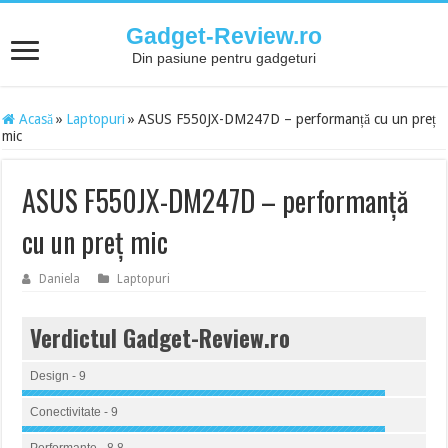
Gadget-Review.ro
Din pasiune pentru gadgeturi
Acasă
»
Laptopuri
»
ASUS F550JX-DM247D – performanță cu un preț
mic
ASUS F550JX-DM247D – performanță
cu un preț mic
Daniela
Laptopuri
Verdictul Gadget-Review.ro
Design - 9
Conectivitate - 9