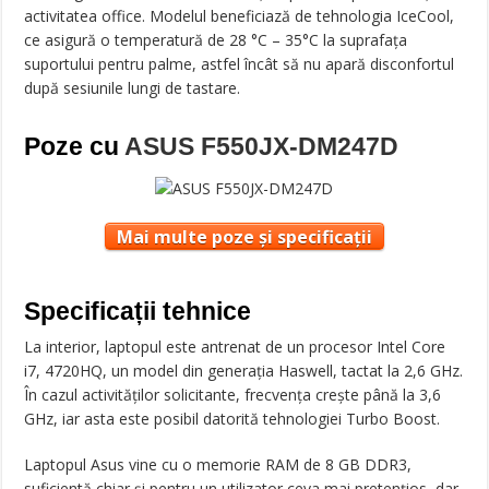
activitatea office. Modelul beneficiază de tehnologia IceCool,
ce asigură o temperatură de 28 °C – 35°C la suprafața
suportului pentru palme, astfel încât să nu apară disconfortul
după sesiunile lungi de tastare.
Poze cu
ASUS F550JX-DM247D
Mai multe poze și specificații
Specificații tehnice
La interior, laptopul este antrenat de un procesor Intel Core
i7, 4720HQ, un model din generația Haswell, tactat la 2,6 GHz.
În cazul activităților solicitante, frecvența crește până la 3,6
GHz, iar asta este posibil datorită tehnologiei Turbo Boost.
Laptopul Asus vine cu o memorie RAM de 8 GB DDR3,
suficientă chiar și pentru un utilizator ceva mai pretențios, dar