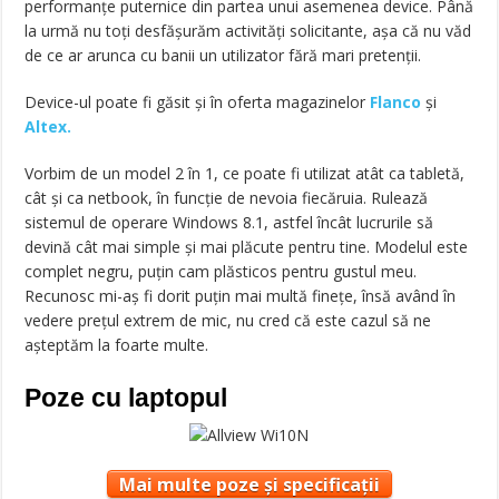
performanțe puternice din partea unui asemenea device. Până
la urmă nu toți desfășurăm activități solicitante, așa că nu văd
de ce ar arunca cu banii un utilizator fără mari pretenții.
Device-ul poate fi găsit și în oferta magazinelor
Flanco
și
Altex.
Vorbim de un model 2 în 1, ce poate fi utilizat atât ca tabletă,
cât și ca netbook, în funcție de nevoia fiecăruia. Rulează
sistemul de operare Windows 8.1, astfel încât lucrurile să
devină cât mai simple și mai plăcute pentru tine. Modelul este
complet negru, puțin cam plăsticos pentru gustul meu.
Recunosc mi-aș fi dorit puțin mai multă finețe, însă având în
vedere prețul extrem de mic, nu cred că este cazul să ne
așteptăm la foarte multe.
Poze cu laptopul
Mai multe poze și specificații