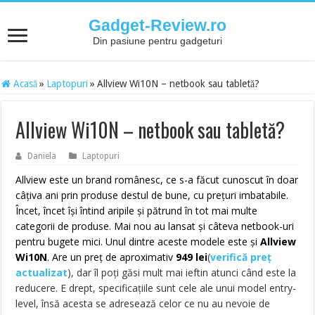
Gadget-Review.ro
Din pasiune pentru gadgeturi
Acasă
»
Laptopuri
»
Allview Wi10N – netbook sau tabletă?
Allview Wi10N – netbook sau tabletă?
Daniela
Laptopuri
Allview este un brand românesc, ce s-a făcut cunoscut în doar
câțiva ani prin produse destul de bune, cu prețuri imbatabile.
Încet, încet își întind aripile și pătrund în tot mai multe
categorii de produse. Mai nou au lansat și câteva netbook-uri
pentru bugete mici. Unul dintre aceste modele este și
Allview
Wi10N
. Are un preț de aproximativ
949 lei
(
verifică preț
actualizat
)
, dar îl poți găsi mult mai ieftin atunci când este la
reducere. E drept, specificațiile sunt cele ale unui model entry-
level, însă acesta se adresează celor ce nu au nevoie de