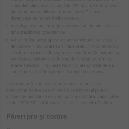
ciuda debitului de aer cu până la 20% mai mare față de un
aparat de aer condiționat normal, acest Tesla nu
deranjează atunci când eliberează aer.
Autodiagnosticare. protejeaza mediul, mentinand in acelasi
timp stabilitatea operatiunilor.
Achiziționând acest aparat de aer condiționat vei scăpa și
de poluare. Filtrul poate să elimine praful în mod eficient și
să ofere un mediu cât se poate de sănătos. De asemenea,
beneficiază inclusiv de o funcție de curățare automată,
foarte atractivă. Filtrul este hidrofil și are un strat de aur
care îi permite să funcționeze în orice tip de mediu.
În momentul în care achiziționezi acest aparat de aer
condiționat trebuie să ai în vedere că este ideal pentru
încăperi de până la 30 de metri pătrați, dată fiind capacitatea
sa de 12000 BTU, atât pentru răcire cât și pentru încălzire.
Păreri pro şi contra