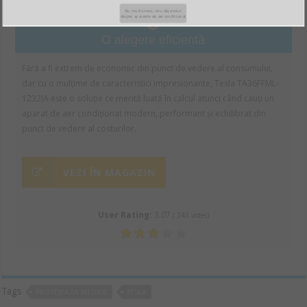
Nu multumesc, stiu deja totul
9
despre aparatele de aer conditionat
O alegere eficientă
Fără a fi extrem de economic din punct de vedere al consumului,
dar cu o mulțime de caracteristici impresionante, Tesla TA36FFML-
1232IA este o soluție ce merită luată în calcul atunci când cauți un
aparat de aer condiționat modern, performant și echilibrat din
punct de vedere al costurilor.
VEZI ÎN MAGAZIN
User Rating:
3.07
(
243
votes)
Tags
PROTEJEAZA MEDIUL
TESLA