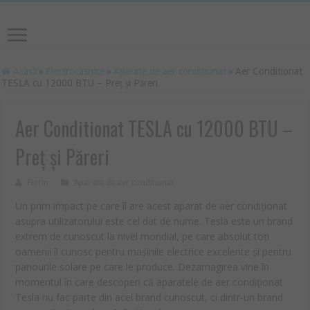
Acasă
»
Electrocasnice
»
Aparate de aer conditionat
»
Aer Conditionat
TESLA cu 12000 BTU – Preț și Păreri
Aer Conditionat TESLA cu 12000 BTU –
Preț și Păreri
Florin
Aparate de aer conditionat
Un prim impact pe care îl are acest aparat de aer condiționat
asupra utilizatorului este cel dat de nume. Tesla este un brand
extrem de cunoscut la nivel mondial, pe care absolut toți
oamenii îl cunosc pentru mașinile electrice excelente și pentru
panourile solare pe care le produce. Dezamagirea vine în
momentul în care descoperi că aparatele de aer condiționat
Tesla nu fac parte din acel brand cunoscut, ci dintr-un brand