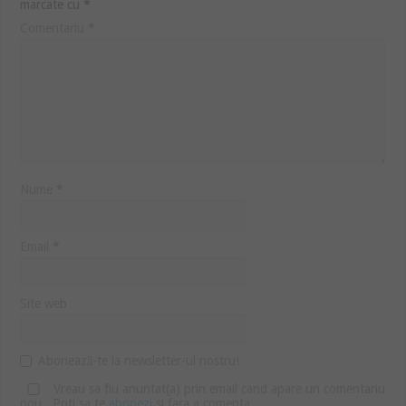
marcate cu
*
Comentariu
*
Nume
*
Email
*
Site web
Abonează-te la newsletter-ul nostru!
Vreau sa fiu anuntat(a) prin email cand apare un comentariu
nou . Poti sa te
abonezi
si fara a comenta