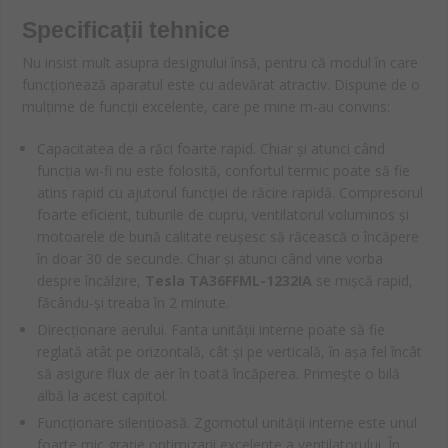
Specificații tehnice
Nu insist mult asupra designului însă, pentru că modul în care
funcționează aparatul este cu adevărat atractiv. Dispune de o
mulțime de funcții excelente, care pe mine m-au convins:
Capacitatea de a răci foarte rapid. Chiar și atunci când
funcția wi-fi nu este folosită, confortul termic poate să fie
atins rapid cu ajutorul funcției de răcire rapidă. Compresorul
foarte eficient, tuburile de cupru, ventilatorul voluminos și
motoarele de bună calitate reușesc să răcească o încăpere
în doar 30 de secunde. Chiar și atunci când vine vorba
despre încălzire,
Tesla TA36FFML-1232IA
se mișcă rapid,
făcându-și treaba în 2 minute.
Direcționare aerului. Fanta unității interne poate să fie
reglată atât pe orizontală, cât și pe verticală, în așa fel încât
să asigure flux de aer în toată încăperea. Primește o bilă
albă la acest capitol.
Funcționare silențioasă. Zgomotul unității interne este unul
foarte mic grație optimizarii excelente a ventilatorului. În