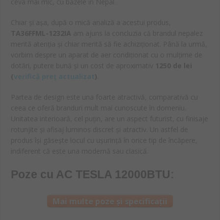
ceva mai mic, cu bazele în Nepal.
Chiar și așa, după o mică analiză a acestui produs,
TA36FFML-1232IA
am ajuns la concluzia că brandul nepalez
merită atenția și chiar merită să fie achiziționat. Până la urmă,
vorbim despre un aparat de aer condiționat cu o mulțime de
dotări, putere bună și un cost de aproximativ
1250 de lei
(
verifică preț actualizat
)
.
Partea de design este una foarte atractivă, comparativă cu
ceea ce oferă branduri mult mai cunoscute în domeniu.
Unitatea interioară, cel puțin, are un aspect futurist, cu finisaje
rotunjite și afisaj luminos discret și atractiv. Un astfel de
produs își găsește locul cu ușurință în orice tip de încăpere,
indiferent că este una modernă sau clasică.
Poze cu AC TESLA 12000BTU
:
Mai multe poze și specificații