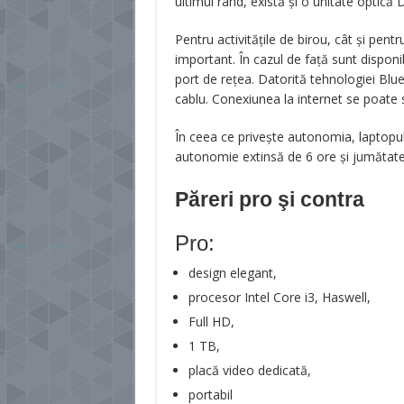
ultimul rând, există și o unitate optică
Pentru activitățile de birou, cât și pen
important. În cazul de față sunt disponi
port de rețea. Datorită tehnologiei Blue
cablu. Conexiunea la internet se poate st
În ceea ce privește autonomia, laptopul
autonomie extinsă de 6 ore și jumătate
Păreri pro şi contra
Pro:
design elegant,
procesor Intel Core i3, Haswell,
Full HD,
1 TB,
placă video dedicată,
portabil