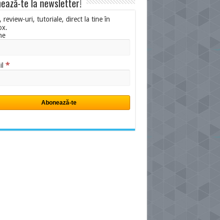
ează-te la newsletter!
i, review-uri, tutoriale, direct la tine în
ox.
me
*
il