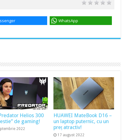
ssenger
WhatsApp
Predator Helios 300
HUAWEI MateBook D16 –
bestie” de gaming!
un laptop puternic, cu un
preț atractiv!
eptembrie 2022
17 august 2022