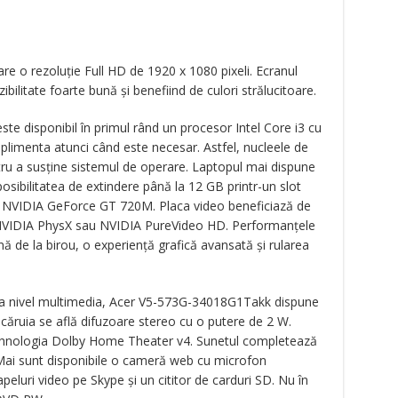
are o rezoluție Full HD de 1920 x 1080 pixeli. Ecranul
izibilitate foarte bună și benefiind de culori strălucitoare.
ste disponibil în primul rând un procesor Intel Core i3 cu
plimenta atunci când este necesar. Astfel, nucleele de
u a susține sistemul de operare. Laptopul mai dispune
bilitatea de extindere până la 12 GB printr-un slot
ă NVIDIA GeForce GT 720M. Placa video beneficiază de
NVIDIA PhysX sau NVIDIA PureVideo HD. Performanțele
nă de la birou, o experiență grafică avansată și rularea
La nivel multimedia, Acer V5-573G-34018G1Takk dispune
căruia se află difuzoare stereo cu o putere de 2 W.
 tehnologia Dolby Home Theater v4. Sunetul completează
 Mai sunt disponibile o cameră web cu microfon
eluri video pe Skype și un cititor de carduri SD. Nu în