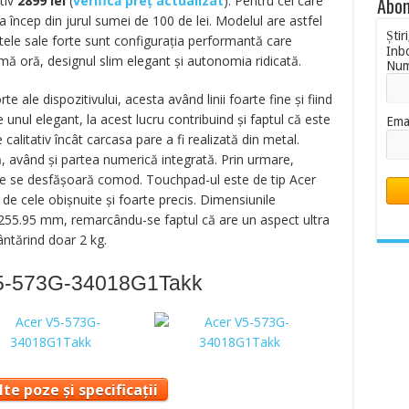
tiv
2899 lei
(
verifică preț actualizat
). Pentru cei care
Abon
 încep din jurul sumei de 100 de lei. Modelul are astfel
Știr
ctele sale forte sunt configurația performantă care
Inb
timă oră, designul slim elegant și autonomia ridicată.
Nu
e ale dispozitivului, acesta având linii foarte fine și fiind
 unul elegant, la acest lucru contribuind și faptul că este
Ema
e calitativ încât carcasa pare a fi realizată din metal.
 având și partea numerică integrată. Prin urmare,
ele se desfășoară comod. Touchpad-ul este de tip Acer
de cele obișnuite și foarte precis. Dimensiunile
x 255.95 mm, remarcându-se faptul că are un aspect ultra
ântărind doar 2 kg.
 V5-573G-34018G1Takk
te poze și specificații