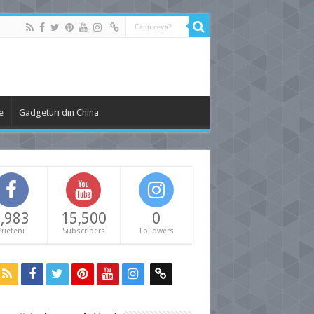
e
Gadgeturi din China
,983
15,500
0
Prieteni
Subscribers
Followers