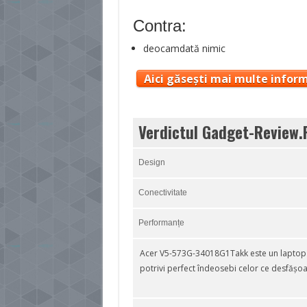
Contra:
deocamdată nimic
Aici găsești mai multe inform
Verdictul Gadget-Review.
Design
Conectivitate
Performanțe
Acer V5-573G-34018G1Takk este un laptop c
potrivi perfect îndeosebi celor ce desfășoar