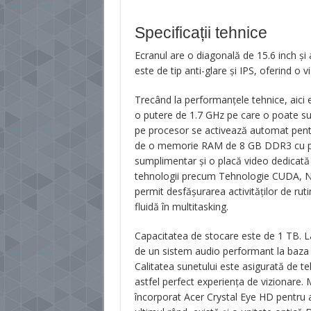
Specificații tehnice
Ecranul are o diagonală de 15.6 inch și 
este de tip anti-glare și IPS, oferind o v
Trecând la performanțele tehnice, aici e
o putere de 1.7 GHz pe care o poate su
pe procesor se activează automat pentr
de o memorie RAM de 8 GB DDR3 cu posi
sumplimentar și o placă video dedicat
tehnologii precum Tehnologie CUDA, 
permit desfășurarea activităților de ruti
fluidă în multitasking.
Capacitatea de stocare este de 1 TB. 
de un sistem audio performant la baza 
Calitatea sunetului este asigurată de
astfel perfect experiența de vizionare.
încorporat Acer Crystal Eye HD pentru ap