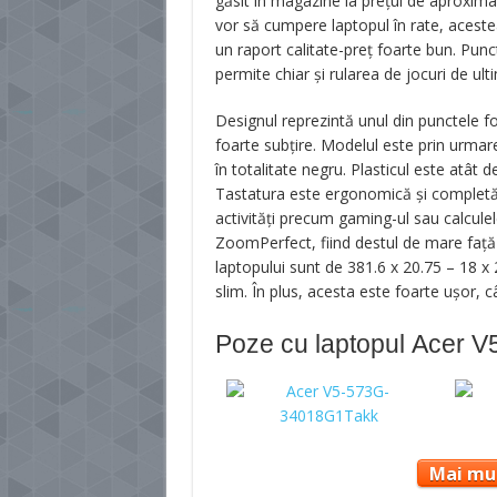
găsit în magazine la prețul de aproxima
vor să cumpere laptopul în rate, acestea
un raport calitate-preț foarte bun. Pun
permite chiar și rularea de jocuri de ul
Designul reprezintă unul din punctele fort
foarte subțire. Modelul este prin urmare
în totalitate negru. Plasticul este atât d
Tastatura este ergonomică și completă,
activități precum gaming-ul sau calcul
ZoomPerfect, fiind destul de mare față 
laptopului sunt de 381.6 x 20.75 – 18 
slim. În plus, acesta este foarte ușor, c
Poze cu laptopul Acer
Mai mul