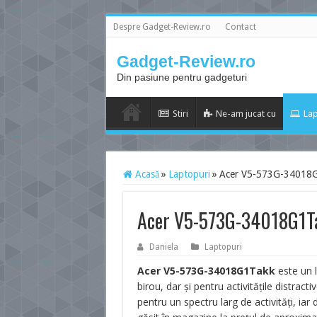
Despre Gadget-Review.ro
Contact
Gadget-Review.ro
Din pasiune pentru gadgeturi
Stiri
Ne-am jucat cu
Lap
Acasă
»
Laptopuri
»
Acer V5-573G-34018G1
Acer V5-573G-34018G1Tak
Daniela
Laptopuri
Acer V5-573G-34018G1Takk
este un l
birou, dar și pentru activitățile distrac
pentru un spectru larg de activități, iar