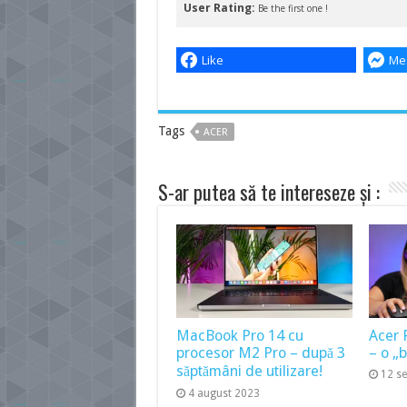
User Rating:
Be the first one !
Like
Me
Tags
ACER
S-ar putea să te intereseze și :
MacBook Pro 14 cu
Acer 
procesor M2 Pro – după 3
– o „
săptămâni de utilizare!
12 s
4 august 2023