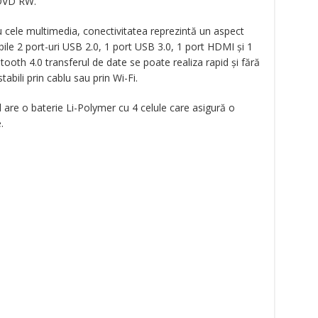
 DVD RW.
tru cele multimedia, conectivitatea reprezintă un aspect
bile 2 port-uri USB 2.0, 1 port USB 3.0, 1 port HDMI și 1
tooth 4.0 transferul de date se poate realiza rapid și fără
abili prin cablu sau prin Wi-Fi.
 are o baterie Li-Polymer cu 4 celule care asigură o
.