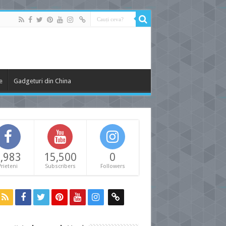
e
Gadgeturi din China
,983
15,500
0
Prieteni
Subscribers
Followers