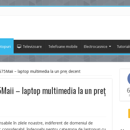
topuri
Televizoare
Telefoane mobile
Electrocasnice
Tutorial
Maii – laptop multimedia la un preț decent
ii – laptop multimedia la un preț
6
sabile în zilele noastre, indiferent de domeniul de
zut considerabil, îndeosebi pentru categoria de laptopuri cu