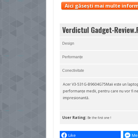
Aici găsești mai multe inform
Verdictul Gadget-Review.
Design
Performanțe
Conectivitate
Acer V3-531G-B9604G75Maii este un laptop i
performanțe medii, pentru care nu vor fi n
impresionantă.
User Rating:
Be the first one !
Like
Me