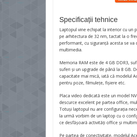
Specificații tehnice
Laptopul vine echipat la interior cu un
pe arhitectura de 32 nm, tactat la o f
performant, cu siguranță acesta se va de
multimedia.
Memoria RAM este de 4 GB DDR3, sufici
suferi și un upgrade de până la 8 GB. D
capacitate mai mică, iată că modelul Ac
pentru poze, filmulețe, fișiere etc.
Placa video dedicată este un model N
descurce excelent pe partea office, mul
Totuși laptopul nu are configurația nec
la urmă vorbim de un laptop cu o config
ce desfășoară activități office și multim
Pe partea de conectivitate, modelul A