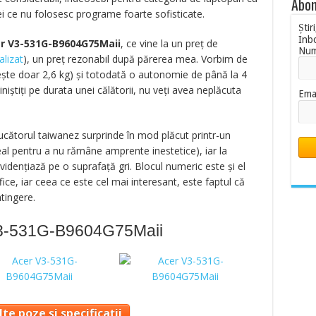
Abon
ei ce nu folosesc programe foarte sofisticate.
Știr
Inb
r V3-531G-B9604G75Maii
, ce vine la un preț de
Nu
alizat
),
un preț rezonabil după părerea mea. Vorbim de
ește doar 2,6 kg) și totodată o autonomie de până la 4
iniștiți pe durata unei călătorii, nu veți avea neplăcuta
Ema
ucătorul taiwanez surprinde în mod plăcut printr-un
l pentru a nu rămâne amprente inestetice), iar la
vidențiază pe o suprafață gri. Blocul numeric este și el
ce, iar ceea ce este cel mai interesant, este faptul că
atingere.
V3-531G-B9604G75Maii
te poze și specificații