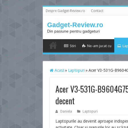
Despre Gadget-Review.ro
Contact
Gadget-Review.ro
Din pasiune pentru gadgeturi
Stiri
Ne-am jucat cu
Lap
Acasă
»
Laptopuri
»
Acer V3-531G-B9604G75
Acer V3-531G-B9604G75Ma
decent
Daniela
Laptopuri
Laptopurile au devenit aproape indispen
activitate. Chiar și prețurile lor au scă