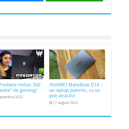
Predator Helios 300
HUAWEI MateBook D16 –
bestie” de gaming!
un laptop puternic, cu un
preț atractiv!
eptembrie 2022
17 august 2022