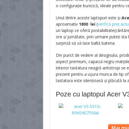
o configurație bunicică, ideale pentru c
Unul dintre aceste laptopuri este și
Ace
aproximativ
1800 lei
(
verifică preț actu
un laptop ce oferă postabilitate(cântăr
ore și jumătate, prin urmare puteți sta l
surpriză să vă lase baltă bateria.
Din punct de vedere al designului, prod
aspect premium, capacul negru mat(idea
interior tastatura neagră antistropi se e
prezent pentru a ușura munca de tip offi
tastatura este silențioasă și plăcută la 
Poze cu laptopul Acer 
Mai mul