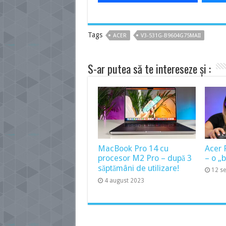
Tags
ACER
V3-531G-B9604G75MAII
S-ar putea să te intereseze și :
MacBook Pro 14 cu
Acer 
procesor M2 Pro – după 3
– o „
săptămâni de utilizare!
12 s
4 august 2023