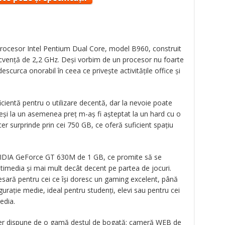
 procesor Intel Pentium Dual Core, model B960, construit
recvență de 2,2 GHz. Deși vorbim de un procesor nu foarte
scurca onorabil în ceea ce privește activitățile office și
entă pentru o utilizare decentă, dar la nevoie poate
eși la un asemenea preț m-aș fi așteptat la un hard cu o
er surprinde prin cei 750 GB, ce oferă suficient spațiu
VIDIA GeForce GT 630M de 1 GB, ce promite să se
timedia și mai mult decât decent pe partea de jocuri.
esară pentru cei ce își doresc un gaming excelent, până
urație medie, ideal pentru studenți, elevi sau pentru cei
edia.
cer dispune de o gamă destul de bogată: cameră WEB de