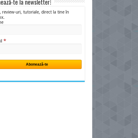
ează-te la newsletter!
i, review-uri, tutoriale, direct la tine în
ox.
me
*
il