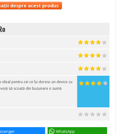
ații despre acest produs
Ro
deal pentru cei ce își doresc un device cu
evoiți să scoată din buzunare o sumă
ssenger
WhatsApp