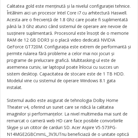
Calitatea gold este menținută și la nivelul configurației tehnice.
Întâlnim aici un procesor Intel Core i7 cu arhitectură Haswell.
Acesta are o frecvență de 1.8 Ghz care poate fi suplimentată
până la 3 Ghz atunci când sistemul de operare are nevoie de
susținere suplimentară. Procesorul este însoțit de o memorie
RAM de 12 GB DDR3 și o placă video dedicată NVIDIA
GeForce GT720M. Configurația este extrem de performantă și
permite rularea fără probleme a celor mai noi jocuri și
programe de prelucrare grafică. Multitasking-ul este de
asemenea cursiv, iar laptopul poate înlocui cu succes un
sistem desktop. Capacitatea de stocare este de 1 TB HDD.
Modelul vine cu sistemul de operare Windows 8.1 gata
instalat.
Sistemul audio este asigurat de tehnologia Dolby Home
Theater v4, oferind un sunet care se ridică la calitatea
imaginilor și performanțelor. La nivel multimedia mai sunt de
remarcat o cameră web HD care face posibile convorbirile
Skype și un cititor de carduri SD. Acer Aspire V5-573PG-
N14MGE2GBCmmL_3V3UTnu beneficiază de o unitate optică