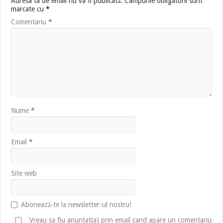
Adresa ta de email nu va fi publicată.
Câmpurile obligatorii sunt
marcate cu
*
Comentariu
*
Nume
*
Email
*
Site web
Abonează-te la newsletter-ul nostru!
Vreau sa fiu anuntat(a) prin email cand apare un comentariu