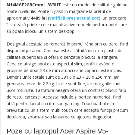
N14MGE2GBCmmL_3V3UT
este un model de calitate gold pe
toate nivelurile. Poate fi găsit în magazine la prețul de
aproximativ
4489
lei
(
verifică preț actualizat
),
un preț care
îl situează printre cele mai atractive modele performante care
să poată înlocui un sistem desktop.
Design-ul acestuia se remarcă în primul rând prin culoare, fiind
disponibil pe auriu. Carcasa este alcătuită dintr-un plastic de
calitate superioară și oferă o senzație plăcută la atingere.
Ceea ce atrage apoi este aspectul slim, profilul având o
grosime de doar 23 de mm atunci când capacul este închis.
Dimensiunile totale sunt de 381.6 x 23 – 20 x 256 mm, iar
greutatea este de 2.2 kg. Liniile sunt fine, iar marginile sunt
ușor rotunjite. Tastatura neagră oferă un contrast plăcut față
de restul carcasei. Aceasta include și partea numerică, fiind
utilă pentru lucrul cu cifre sau gaming. Touchpad-ul este
prevăzut cu un sistem multi-touch care acceptă funcții precum
derularea, zoom-ul sau lansarea cu ajutorul degetelor.
Poze cu laptopul Acer Aspire V5-