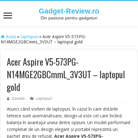
Gadget-Review.ro
Din pasiune pentru gadgeturi
Acasă
»
Laptopuri
»
Acer Aspire V5-573PG-
N14MGE2GBCmmL_3V3UT – laptopul gold
Acer Aspire V5-573PG-
N14MGE2GBCmmL_3V3UT – laptopul
gold
Daniela
Laptopuri
Atunci când vorbim de laptopuri, în cazul în care dotările
tehnice sunt asemănătoare, design-ul este cel care înclină
balanța în avantajul uneia dintre opțiuni. Un model performant
completat de un design elegant și portabil reprezintă un
pachet greu de refuzat.
Acer Aspire V5-573PG-