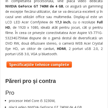
În completarea procesorului, vine placa video dedicată
NVIDIA GeForce GT 740M de 4 GB
, ce asigură un gamming
de excepţie fiecărui utilizator, dar se va descurca excelent şi în
cazul unei utilizări office sau multimedia. Display-ul este un
LCD LED Acer ComfyView de
17,3 inch
, cu o rezoluţie
Full
HD
, de 1920 x 1080, ideală atât pentru jocuri, cât şi pentru
filme. În ceea ce priveşte conectivitatea Acer Aspire V3-771G-
53234G75Maii dispune de o gamă destul de diversificată: un
DVD RW, două difuzoare stereo, o cameră WEB Acer Crystal
Eye HD, un cititor de carduri,
HDMI
, 2 porturi uSB 2.0, 2
porturi USB 3.0, VGA şi bluetooth.
Specificațiile tehnice complete
Păreri pro şi contra
Pro
procesor Intel Core i5 3230M,
placă video NVIDIA GeForce GT 740M de 4 GB ,