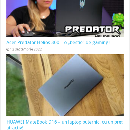
Acer Predator Helios 300 – o „bestie” de gaming!
12 septembrie 2022
HUAWEI MateBook D16 – un laptop puternic, cu un preț
atractiv!