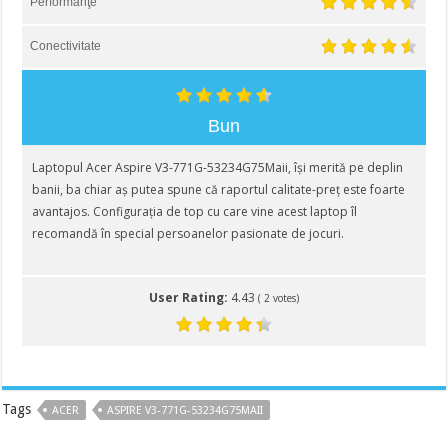
Performanţe
Conectivitate
Bun
Laptopul Acer Aspire V3-771G-53234G75Maii, își merită pe deplin
banii, ba chiar aș putea spune că raportul calitate-preț este foarte
avantajos. Configurația de top cu care vine acest laptop îl
recomandă în special persoanelor pasionate de jocuri.
User Rating:
4.43
(
2
votes)
Tags
ACER
ASPIRE V3-771G-53234G75MAII