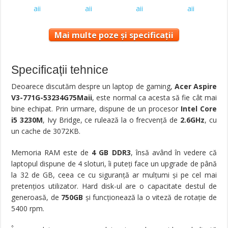
Mai multe poze și specificații
Specificații tehnice
Deoarece discutăm despre un laptop de gaming,
Acer Aspire
V3-771G-53234G75Maii
, este normal ca acesta să fie cât mai
bine echipat. Prin urmare, dispune de un procesor
Intel Core
i5 3230M
, Ivy Bridge, ce rulează la o frecvență de
2.6GHz
, cu
un cache de 3072KB.
Memoria RAM este de
4 GB DDR3
, însă având în vedere că
laptopul dispune de 4 sloturi, îi puteţi face un upgrade de până
la 32 de GB, ceea ce cu siguranţă ar mulţumi şi pe cel mai
pretenţios utilizator. Hard disk-ul are o capacitate destul de
generoasă, de
750GB
şi funcţionează la o viteză de rotație de
5400 rpm.