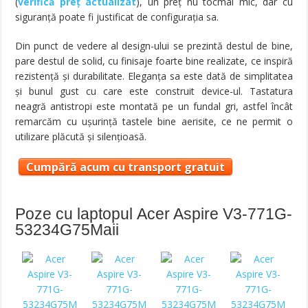
(
verifică preț actualizat
), un preţ nu tocmai mic, dar cu
siguranţă poate fi justificat de configuraţia sa.
Din punct de vedere al design-ului se prezintă destul de bine,
pare destul de solid, cu finisaje foarte bine realizate, ce inspiră
rezistenţă şi durabilitate. Eleganţa sa este dată de simplitatea
şi bunul gust cu care este construit device-ul. Tastatura
neagră antistropi este montată pe un fundal gri, astfel încât
remarcăm cu uşurinţă tastele bine aerisite, ce ne permit o
utilizare plăcută şi silenţioasă.
Cumpără acum cu transport gratuit
Poze cu laptopul Acer Aspire V3-771G-
53234G75Maii