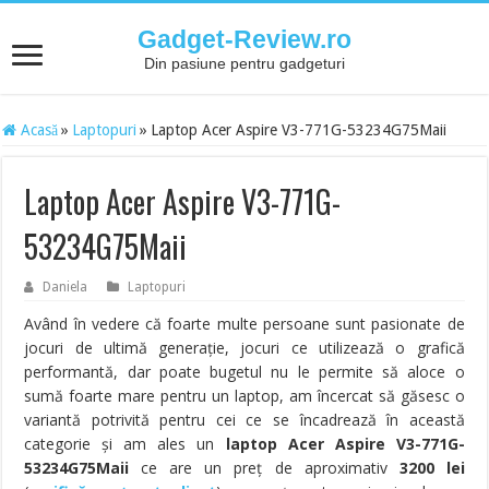
Gadget-Review.ro
Din pasiune pentru gadgeturi
Acasă
»
Laptopuri
»
Laptop Acer Aspire V3-771G-53234G75Maii
Laptop Acer Aspire V3-771G-
53234G75Maii
Daniela
Laptopuri
Având în vedere că foarte multe persoane sunt pasionate de
jocuri de ultimă generație, jocuri ce utilizează o grafică
performantă, dar poate bugetul nu le permite să aloce o
sumă foarte mare pentru un laptop, am încercat să găsesc o
variantă potrivită pentru cei ce se încadrează în această
categorie și am ales un
laptop Acer Aspire V3-771G-
53234G75Maii
ce are un preț de aproximativ
3200 lei