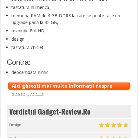
tastatură numerică,
memoria RAM de 4 GB DDR3 la care se poate face un
upgrade până la 32 GB,
rezoluţie Full HD,
design,
tastatură chiclet
Contra:
deocamdată nimic
Aici găsești mai multe informații despre
acest produs
Verdictul Gadget-Review.Ro
Design