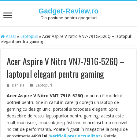
Gadget-Review.ro
Din pasiune pentru gadgeturi
Acasă
»
Laptopuri
»
Acer Aspire V Nitro VN7-791G-526Q – laptopul
elegant pentru gaming
Acer Aspire V Nitro VN7-791G-526Q –
laptopul elegant pentru gaming
Daniela
Laptopuri
Acer Aspire V Nitro VN7-791G-526Q
ar putea fi modelul
potrivit pentru tine în cazul în care îți dorești un laptop de
gaming cu design unic, portabil și totodată elegant. Spre
deosebire de restul laptopurilor pentru gaming, acesta este
mult mai ușor și mai subțire, păstrând în același timp un nivel
ridicat de performanță. Poate fi găsit în magazine la prețul de
aproximativ
4699
lei
(
verifică preț actualizat
). Ratele