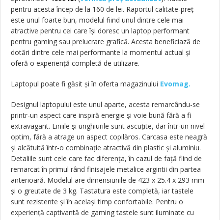
pentru acesta încep de la 160 de lei. Raportul calitate-preț
este unul foarte bun, modelul fiind unul dintre cele mai
atractive pentru cei care își doresc un laptop performant
pentru gaming sau prelucrare grafică. Acesta beneficiază de
dotări dintre cele mai performante la momentul actual și
oferă o experiență completă de utilizare.
Laptopul poate fi găsit și în oferta magazinului
Evomag.
Designul laptopului este unul aparte, acesta remarcându-se
printr-un aspect care inspiră energie și voie bună fără a fi
extravagant. Liniile și unghiurile sunt ascuțite, dar într-un nivel
optim, fără a atrage un aspect copilăros. Carcasa este neagră
și alcătuită într-o combinație atractivă din plastic și aluminiu.
Detaliile sunt cele care fac diferența, în cazul de față fiind de
remarcat în primul rând finisajele metalice argintii din partea
anterioară. Modelul are dimensiunile de 423 x 25.4 x 293 mm
și o greutate de 3 kg. Tastatura este completă, iar tastele
sunt rezistente și în același timp confortabile. Pentru o
experiență captivantă de gaming tastele sunt iluminate cu