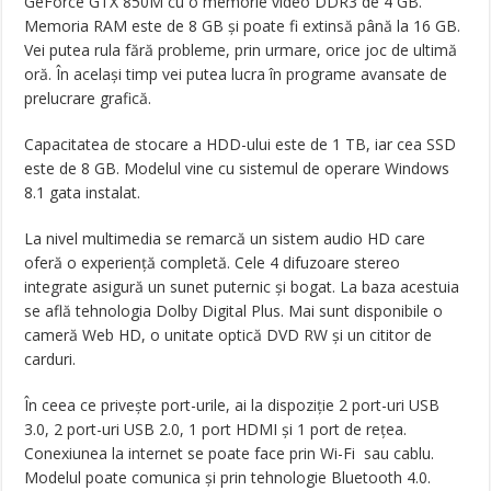
GeForce GTX 850M cu o memorie video DDR3 de 4 GB.
Memoria RAM este de 8 GB și poate fi extinsă până la 16 GB.
Vei putea rula fără probleme, prin urmare, orice joc de ultimă
oră. În același timp vei putea lucra în programe avansate de
prelucrare grafică.
Capacitatea de stocare a HDD-ului este de 1 TB, iar cea SSD
este de 8 GB. Modelul vine cu sistemul de operare Windows
8.1 gata instalat.
La nivel multimedia se remarcă un sistem audio HD care
oferă o experiență completă. Cele 4 difuzoare stereo
integrate asigură un sunet puternic și bogat. La baza acestuia
se află tehnologia Dolby Digital Plus. Mai sunt disponibile o
cameră Web HD, o unitate optică DVD RW și un cititor de
carduri.
În ceea ce privește port-urile, ai la dispoziție 2 port-uri USB
3.0, 2 port-uri USB 2.0, 1 port HDMI și 1 port de rețea.
Conexiunea la internet se poate face prin Wi-Fi sau cablu.
Modelul poate comunica și prin tehnologie Bluetooth 4.0.