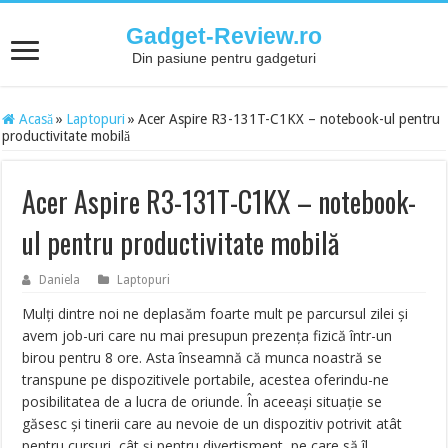
Gadget-Review.ro
Din pasiune pentru gadgeturi
Acasă
»
Laptopuri
»
Acer Aspire R3-131T-C1KX – notebook-ul pentru
productivitate mobilă
Acer Aspire R3-131T-C1KX – notebook-
ul pentru productivitate mobilă
Daniela
Laptopuri
Mulți dintre noi ne deplasăm foarte mult pe parcursul zilei și
avem job-uri care nu mai presupun prezența fizică într-un
birou pentru 8 ore. Asta înseamnă că munca noastră se
transpune pe dispozitivele portabile, acestea oferindu-ne
posibilitatea de a lucra de oriunde. În aceeași situație se
găsesc și tinerii care au nevoie de un dispozitiv potrivit atât
pentru cursuri, cât și pentru divertisment, pe care să îl