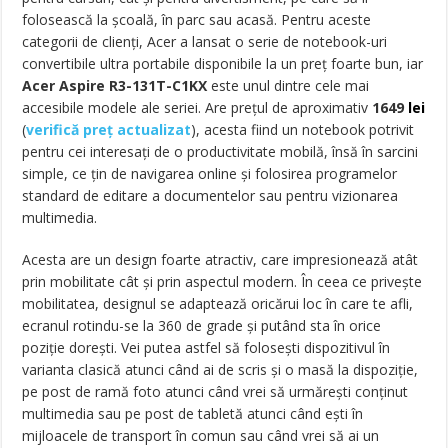
folosească la școală, în parc sau acasă. Pentru aceste
categorii de clienți, Acer a lansat o serie de notebook-uri
convertibile ultra portabile disponibile la un preț foarte bun, iar
Acer Aspire R3-131T-C1KX
este unul dintre cele mai
accesibile modele ale seriei. Are prețul de aproximativ
1649
lei
(
verifică preț actualizat
)
, acesta fiind un notebook potrivit
pentru cei interesați de o productivitate mobilă, însă în sarcini
simple, ce țin de navigarea online și folosirea programelor
standard de editare a documentelor sau pentru vizionarea
multimedia.
Acesta are un design foarte atractiv, care impresionează atât
prin mobilitate cât și prin aspectul modern. În ceea ce privește
mobilitatea, designul se adaptează oricărui loc în care te afli,
ecranul rotindu-se la 360 de grade și putând sta în orice
poziție dorești. Vei putea astfel să folosești dispozitivul în
varianta clasică atunci când ai de scris și o masă la dispoziție,
pe post de ramă foto atunci când vrei să urmărești conținut
multimedia sau pe post de tabletă atunci când ești în
mijloacele de transport în comun sau când vrei să ai un