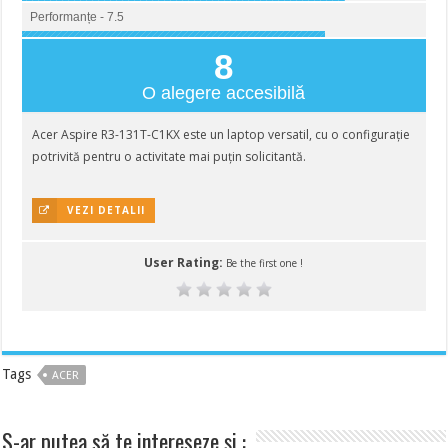
Performanțe - 7.5
8
O alegere accesibilă
Acer Aspire R3-131T-C1KX este un laptop versatil, cu o configurație
potrivită pentru o activitate mai puțin solicitantă.
VEZI DETALII
User Rating:
Be the first one !
Tags
ACER
S-ar putea să te intereseze și :