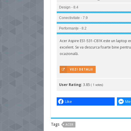
Design - 8.4
Conectivitate - 7.9
Performanțe - 8.2
Acer Aspire ES1-531-C81K este un laptop entr
excelent. Se va descurca foarte bine pentru a
ocazională.
VEZI DETALII
User Rating:
3.85
(
1
votes)
Like
Me
Tags
ACER