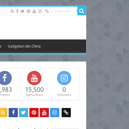
e
Gadgeturi din China
,983
15,500
0
Prieteni
Subscribers
Followers