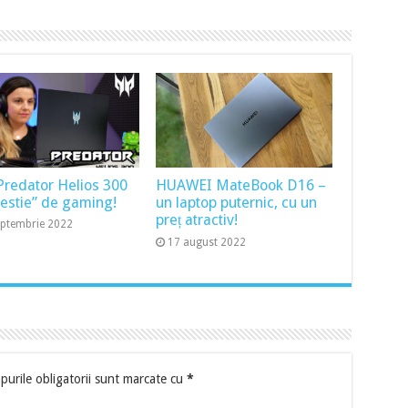
Predator Helios 300
HUAWEI MateBook D16 –
bestie” de gaming!
un laptop puternic, cu un
preț atractiv!
eptembrie 2022
17 august 2022
urile obligatorii sunt marcate cu
*