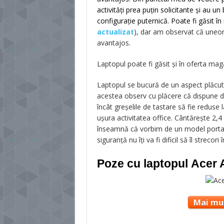
activități prea puțin solicitante și au 
configurație puternică. Poate fi găsit î
actualizat
)
, dar am observat că uneori
avantajos.
Laptopul poate fi găsit și în oferta ma
Laptopul se bucură de un aspect plăcut
acestea observ cu plăcere că dispune de 
încât greșelile de tastare să fie reduse 
ușura activitatea office. Cântărește 2,4
înseamnă că vorbim de un model portabi
siguranță nu îți va fi dificil să îl strecori
Poze cu laptopul Acer
Mai mul