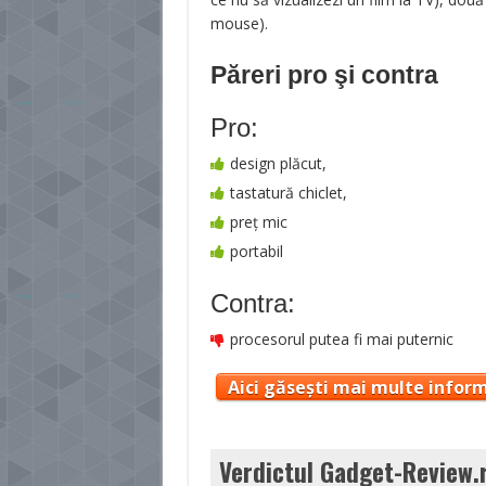
mouse).
Păreri pro şi contra
Pro:
design plăcut,
tastatură chiclet,
preț mic
portabil
Contra:
procesorul putea fi mai puternic
Aici găsești mai multe inform
Verdictul Gadget-Review.