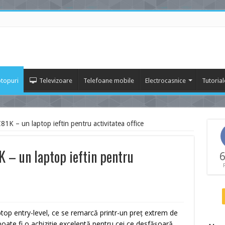
topuri
Televizoare
Telefoane mobile
Electrocasnice
Tutorial
1K – un laptop ieftin pentru activitatea office
 – un laptop ieftin pentru
6
top entry-level, ce se remarcă printr-un preț extrem de
ate fi o achiziție excelentă pentru cei ce desfășoară