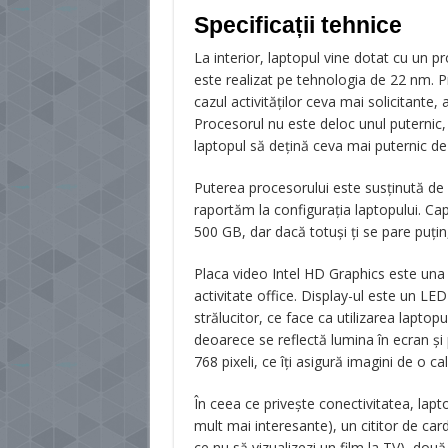
Specificații tehnice
La interior, laptopul vine dotat cu un 
este realizat pe tehnologia de 22 nm. P
cazul activităților ceva mai solicitante
Procesorul nu este deloc unul puternic,
laptopul să dețină ceva mai puternic de 
Puterea procesorului este susținută 
raportăm la configurația laptopului. Ca
500 GB, dar dacă totuși ți se pare puțin
Placa video Intel HD Graphics este una 
activitate office. Display-ul este un L
strălucitor, ce face ca utilizarea laptopul
deoarece se reflectă lumina în ecran și
768 pixeli, ce îți asigură imagini de o ca
În ceea ce privește conectivitatea, lap
mult mai interesante), un cititor de ca
ce nu să vizualizezi un film la TV), dou