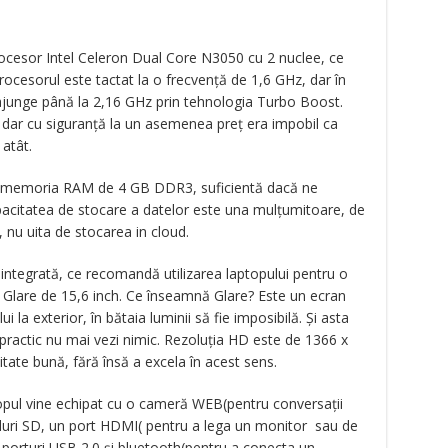
procesor Intel Celeron Dual Core N3050 cu 2 nuclee, ce
rocesorul este tactat la o frecvență de 1,6 GHz, dar în
, ajunge până la 2,16 GHz prin tehnologia Turbo Boost.
 dar cu siguranță la un asemenea preț era impobil ca
atât.
de memoria RAM de 4 GB DDR3, suficientă dacă ne
pacitatea de stocare a datelor este una mulțumitoare, de
, nu uita de stocarea in cloud.
integrată, ce recomandă utilizarea laptopului pentru o
ED Glare de 15,6 inch. Ce înseamnă Glare? Este un ecran
ui la exterior, în bătaia luminii să fie imposibilă. Și asta
 practic nu mai vezi nimic. Rezoluția HD este de 1366 x
litate bună, fără însă a excela în acest sens.
topul vine echipat cu o cameră WEB(pentru conversații
rduri SD, un port HDMI( pentru a lega un monitor sau de
ă porturi USB 2.0 și bluetooth(pentru a conecta un