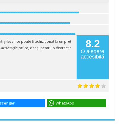
8.2
y-level, ce poate fi achiziționat la un preț
ctivitățile office, dar și pentru o distracție
O alegere
accesibilă
ssenger
WhatsApp