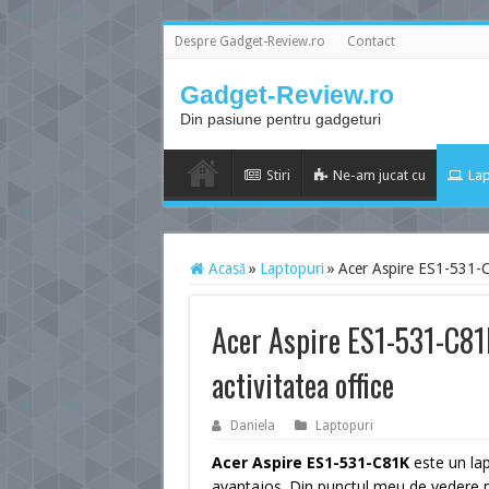
Despre Gadget-Review.ro
Contact
Gadget-Review.ro
Din pasiune pentru gadgeturi
Stiri
Ne-am jucat cu
Lap
Acasă
»
Laptopuri
»
Acer Aspire ES1-531-C8
Acer Aspire ES1-531-C81K
activitatea office
Daniela
Laptopuri
Acer Aspire ES1-531-C81K
este un lap
avantajos. Din punctul meu de vedere po