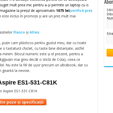
Abon
un buget mult prea mic pentru a-și permite un laptop cu o
Știr
n magazine la prețul de aproximativ
1075 lei
(
verifică preț
Inb
 este inclus în promoții și are un preț mult mai
Nu
gazinelor
Flanco
și
Altex.
Ema
, puțin cam plăsticos pentru gustul meu, dar cu toate
o tastatură chiclet, cu taste bine distanțate, astfel
la minim. Blocul numeric este și el prezent, pentru a
 kg(puțin mai greu decât o sticlă de Cola), ceea ce
l. Nu este la fel de ușor precum un ultrabook, dar cu
 în geantă la nevoie.
 Aspire ES1-531-C81K
te poze și specificații