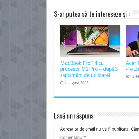
S-ar putea să te intereseze și :
MacBook Pro 14 cu
Acer 
procesor M2 Pro – după 3
– o „
săptămâni de utilizare!
12 s
4 august 2023
Lasă un răspuns
Adresa ta de email nu va fi publicată.
Câmp
Comentariu
*