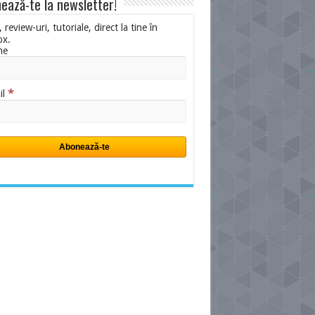
ează-te la newsletter!
i, review-uri, tutoriale, direct la tine în
ox.
me
*
il