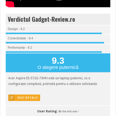
Verdictul Gadget-Review.ro
Design - 9.2
Conectivitate - 9.4
Performanțe - 9.2
9.3
O alegere puternică
Acer Aspire E5-572G-73HH este un laptop puternic, cu o
configurație complexă, potrivită pentru o utilizare solicitantă.
VEZI DETALII
User Rating:
Be the first one !