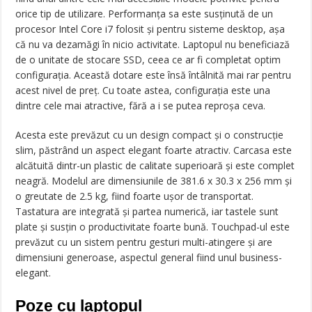
orice tip de utilizare. Performanța sa este susținută de un
procesor Intel Core i7 folosit și pentru sisteme desktop, așa
că nu va dezamăgi în nicio activitate. Laptopul nu beneficiază
de o unitate de stocare SSD, ceea ce ar fi completat optim
configurația. Această dotare este însă întâlnită mai rar pentru
acest nivel de preț. Cu toate astea, configurația este una
dintre cele mai atractive, fără a i se putea reproșa ceva.
Acesta este prevăzut cu un design compact și o construcție
slim, păstrând un aspect elegant foarte atractiv. Carcasa este
alcătuită dintr-un plastic de calitate superioară și este complet
neagră. Modelul are dimensiunile de 381.6 x 30.3 x 256 mm și
o greutate de 2.5 kg, fiind foarte ușor de transportat.
Tastatura are integrată și partea numerică, iar tastele sunt
plate și susțin o productivitate foarte bună. Touchpad-ul este
prevăzut cu un sistem pentru gesturi multi-atingere și are
dimensiuni generoase, aspectul general fiind unul business-
elegant.
Poze cu laptopul