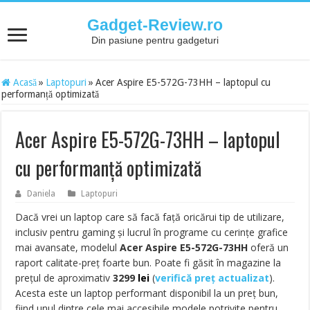
Gadget-Review.ro
Din pasiune pentru gadgeturi
Acasă
»
Laptopuri
»
Acer Aspire E5-572G-73HH – laptopul cu
performanță optimizată
Acer Aspire E5-572G-73HH – laptopul
cu performanță optimizată
Daniela
Laptopuri
Dacă vrei un laptop care să facă față oricărui tip de utilizare,
inclusiv pentru gaming și lucrul în programe cu cerințe grafice
mai avansate, modelul
Acer Aspire E5-572G-73HH
oferă un
raport calitate-preț foarte bun. Poate fi găsit în magazine la
prețul de aproximativ
3299
lei
(
verifică preț actualizat
)
.
Acesta este un laptop performant disponibil la un preț bun,
fiind unul dintre cele mai accesibile modele potrivite pentru